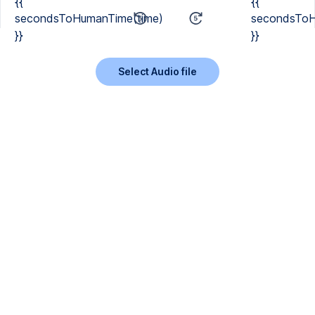
{{
{{
secondsToHumanTime(time)
secondsToH
}}
}}
Select Audio file