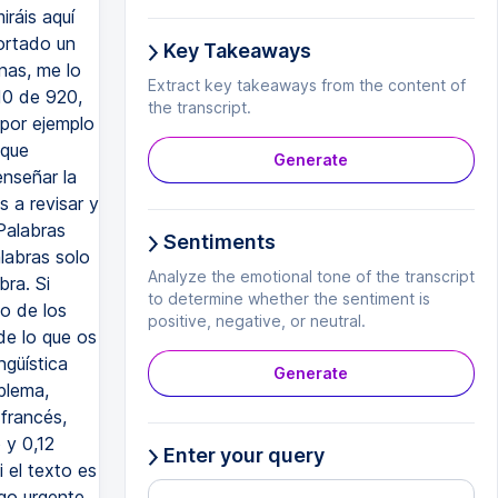
ráis aquí
ortado un
Key Takeaways
nas, me lo
Extract key takeaways from the content of
210 de 920,
the transcript.
 por ejemplo
 que
Generate
enseñar la
s a revisar y
Palabras
Sentiments
labras solo
Analyze the emotional tone of the transcript
bra. Si
to determine whether the sentiment is
o de los
positive, negative, or neutral.
de lo que os
ngüística
Generate
blema,
francés,
 y 0,12
Enter your query
 el texto es
rgo urgente