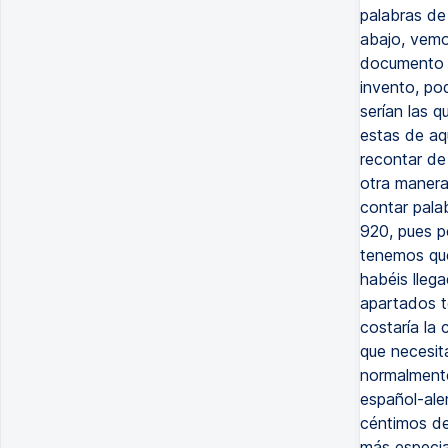
palabras de
abajo, vemo
documento p
invento, pod
serían las q
estas de aq
recontar de
otra manera 
contar pala
920, pues p
tenemos que 
habéis lleg
apartados t
costaría la 
que necesit
normalmente
español-ale
céntimos de
más especia