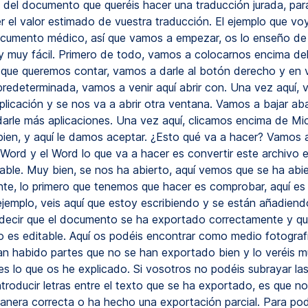
del documento que queréis hacer una traducción jurada, par
 el valor estimado de vuestra traducción. El ejemplo que voy 
cumento médico, así que vamos a empezar, os lo enseño de
y muy fácil. Primero de todo, vamos a colocarnos encima de
ue queremos contar, vamos a darle al botón derecho y en v
redeterminada, vamos a venir aquí abrir con. Una vez aquí,
aplicación y se nos va a abrir otra ventana. Vamos a bajar a
arle más aplicaciones. Una vez aquí, clicamos encima de Mi
ien, y aquí le damos aceptar. ¿Esto qué va a hacer? Vamos a 
Word y el Word lo que va a hacer es convertir este archivo 
table. Muy bien, se nos ha abierto, aquí vemos que se ha abi
te, lo primero que tenemos que hacer es comprobar, aquí es m
ejemplo, veis aquí que estoy escribiendo y se están añadiendo
 decir que el documento se ha exportado correctamente y qu
 es editable. Aquí os podéis encontrar como medio fotograf
an habido partes que no se han exportado bien y lo veréis 
es lo que os he explicado. Si vosotros no podéis subrayar la
troducir letras entre el texto que se ha exportado, es que no
nera correcta o ha hecho una exportación parcial. Para pod