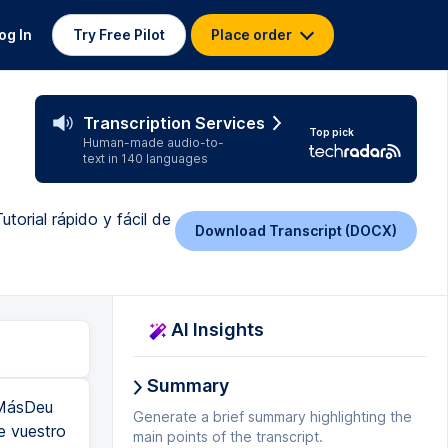
og In
Try Free Pilot
Place order
Transcription Services
Top pick
Human-made audio-to-
text in 140 languages
orial rápido y fácil de
Download Transcript (DOCX)
AI Insights
Summary
 MásDeu
Generate a brief summary highlighting the
e vuestro
main points of the transcript.