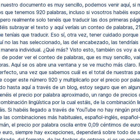
 nuestro documento es muy sencillo, podemos venir aquí, si mi
s que tenemos 920 palabras, incluso si vosotros habéis exp
ero realmente solo tenéis que traducir las dos primeras pági
éis subrayar el texto y aquí veríais un conteo de palabras, 
ue teníais que traducir. Eso sí, otra vez, tener cuidado porque
uí no las has seleccionado, las del encabezado, las tendríais
 manera individual. ¿Qué más? Visto esto, también os voy a 
de poder ver el conteo de palabras, que es muy sencillo, vai
bras. Aquí se os abre una ventana y se ve mucho más claro. 
erfecto, una vez que sabemos cuál es el total de nuestras pa
coger este número 920 y multiplicarlo por el precio por pala
ado hasta aquí a través de un blog, estoy seguro que en algun
enéis el precio por palabra aproximado, un rango de precios 
combinación lingüística por la cual estáis, de la combinación li
áis. Si habéis llegado a través de YouTube no hay ningún pro
 las combinaciones más habituales, español-inglés, español-
mán, el precio por palabra oscila entre 0,09 céntimos de euro
 euro, siempre hay excepciones, dependerá sobre todo de si
lizado, del formato, de las fechas de entrega, si es un enca