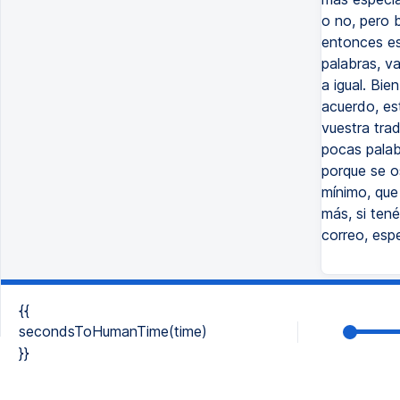
o no, pero 
entonces es
palabras, v
a igual. Bie
acuerdo, est
vuestra tra
pocas palab
porque se o
mínimo, que
más, si tené
correo, esp
{{
secondsToHumanTime(time)
}}