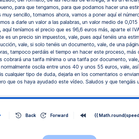
bueno, para que tengamos, para que podamos hacer una est
 muy sencillo, tomamos ahora, vamos a poner aquí el númer
amos a darle un valor a las palabras, un valor medio de 0,015
n, aquí teníamos el precio que es 96,6 euros más, aparte el IV
e es un precio sin impuestos, vale, pues aquí tenéis una est
ducción, vale, si solo tenéis un documento, vale, de una pági
ras, tampoco perdáis el tiempo en hacer este proceso, más
s cobrará una tarifa mínima o una tarifa por documento, vale,
 normalmente oscila entre unos 40 y unos 55 euros, vale, as
is cualquier tipo de duda, dejarla en los comentarios o envia
ero que os haya ayudado este vídeo. Saludos y que tengáis u
Back
Forward
{{ Math.round(speed 