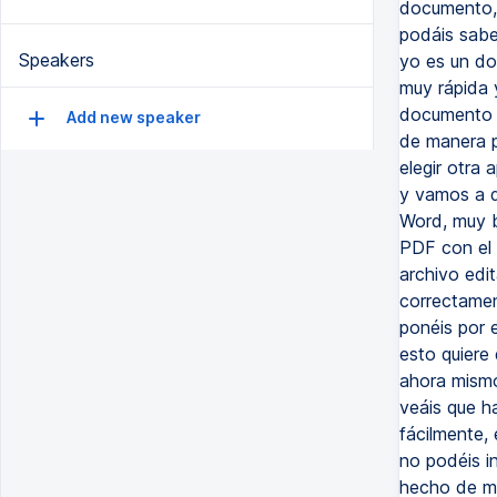
documento, 
podáis saber
Speakers
yo es un do
muy rápida 
documento q
Add new speaker
de manera p
elegir otra 
y vamos a d
Word, muy b
PDF con el 
archivo edi
correctamen
ponéis por 
esto quiere
ahora mismo
veáis que h
fácilmente, 
no podéis in
hecho de ma