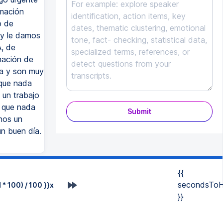
imación
o de
 y le damos
A, de
imación de
na y son muy
 que nada
 un trabajo
í que nada
Submit
rnos un
n buen día.
{{
secondsToH
* 100) / 100 }}x
}}