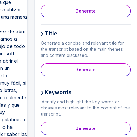
a que
a utilizar
Generate
 una manera
l
ez de abrir
Title
 vamos a
Generate a concise and relevant title for
bajo de todo
the transcript based on the main themes
crosoft
and content discussed.
abrir el
en un
Generate
erto
uy fácil, si
 letras,
Keywords
e realmente
Identify and highlight the key words or
ías y que
phrases most relevant to the content of the
muy
transcript.
s palabras o
 lo ha
Generate
er saber las