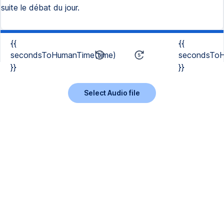
suite le débat du jour.
{{
{{
secondsToHumanTime(time)
secondsToH
}}
}}
Select Audio file