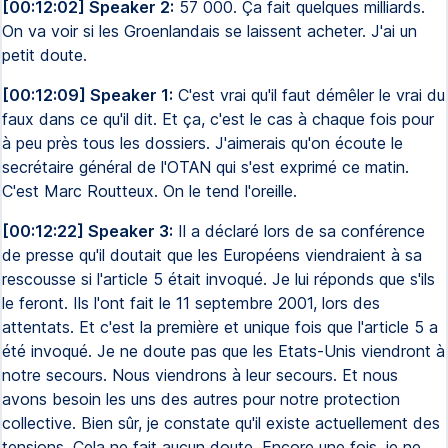
[00:12:02] Speaker 2:
57 000. Ça fait quelques milliards.
On va voir si les Groenlandais se laissent acheter. J'ai un
petit doute.
[00:12:09] Speaker 1:
C'est vrai qu'il faut démêler le vrai du
faux dans ce qu'il dit. Et ça, c'est le cas à chaque fois pour
à peu près tous les dossiers. J'aimerais qu'on écoute le
secrétaire général de l'OTAN qui s'est exprimé ce matin.
C'est Marc Routteux. On le tend l'oreille.
[00:12:22] Speaker 3:
Il a déclaré lors de sa conférence
de presse qu'il doutait que les Européens viendraient à sa
rescousse si l'article 5 était invoqué. Je lui réponds que s'ils
le feront. Ils l'ont fait le 11 septembre 2001, lors des
attentats. Et c'est la première et unique fois que l'article 5 a
été invoqué. Je ne doute pas que les Etats-Unis viendront à
notre secours. Nous viendrons à leur secours. Et nous
avons besoin les uns des autres pour notre protection
collective. Bien sûr, je constate qu'il existe actuellement des
tensions. Cela ne fait aucun doute. Encore une fois, je ne