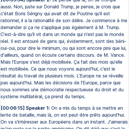
aussi. Non, juste sur Donald Trump, je pense, je crois que
c'était Boris Sérigny qui avait dit de Poutine qu'il est
rationnel, il a la rationalité de son délire. Je commence à me
demander si ça ne s'applique pas également à M. Trump.
C'est-à-dire qu'il vit dans un monde qui n'est pas le monde
réel. Il est entouré de gens qui, évidemment, sont des béni-
oui-oui, pour dire le minimum, ou qui sont encore pire que lui,
d'ailleurs, quand on écoute certains discours. de M. Vance.
Mais l'Europe s'est déjà mobilisée. Ça fait des mois qu'elle
est mobilisée. Ce que nous voyons aujourd'hui, c'est le
résultat du travail de plusieurs mois. L'Europe ne se réveille
pas aujourd'hui. Mais les décisions de l'Europe, parce que
nous sommes une démocratie respectueuse du droit et du
système multilatéral, ça prend du temps.
[00:06:15] Speaker 1:
On a mis du temps à se mettre en
lente de bataille, mais là, on est peut-être prêts aujourd'hui.
On va s'intéresser aux Européens dans un instant. J'aimerais
qu'on reste sur la partie américaine. On dit déjà que c'est la