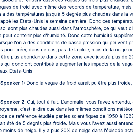
agues de froid avec même des records de température, mais
n a des températures jusqu'à 5 degrés plus chaudes dans la 
frappé les Etats-Unis la semaine dernière. Donc ces températu
sol sont plus chaudes aussi dans l'atmosphère, ce qui veut di
e peut contenir plus d'humidité. Donc cette humidité suppléme
lorsque l'on a des conditions de basse pression qui peuvent p
ns pour créer, dans ce cas, pas de la pluie, mais de la neige o
 être plus abondante dans cette zone avec jusqu'à plus de 
ons qui donc ont contribué à augmenter les impacts de la vagu
 aux Etats-Unis.
 Speaker 1:
Donc la vague de froid aurait pu être plus froide, j
 Speaker 2:
Oui, tout à fait. L'anomalie, vous l'avez entendu,
oyenne, c'est-à-dire que dans les mêmes conditions météor
iode de référence étudiée par les scientifiques de 1950 à 198
it été de 5 degrés plus froide. Mais vous l'avez aussi entendu,
 moins de neige. Il y a plus 20% de neige dans l'épisode actu