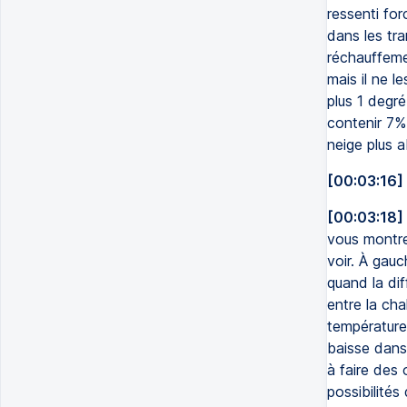
ressenti for
dans les tra
réchauffeme
mais il ne l
plus 1 degr
contenir 7%
neige plus
[00:03:16]
[00:03:18]
vous montre
voir. À gauc
quand la di
entre la cha
températures
baisse dans 
à faire des 
possibilités