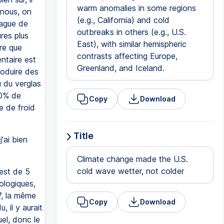
warm anomalies in some regions
 nous, on
(e.g., California) and cold
vague de
outbreaks in others (e.g., U.S.
res plus
East), with similar hemispheric
re que
contrasts affecting Europe,
ntaire est
Greenland, and Iceland.
roduire des
u du verglas
20% de
Copy
Download
e de froid
Title
'ai bien
Climate change made the U.S.
cold wave wetter, not colder
 est de 5
ologiques,
7, la même
Copy
Download
 il y aurait
el, donc le