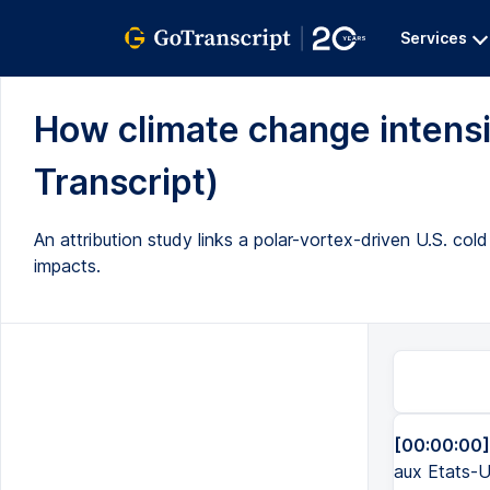
Services
How climate change intensif
Transcript)
An attribution study links a polar-vortex-driven U.S. c
impacts.
[00:00:00]
aux Etats-Un