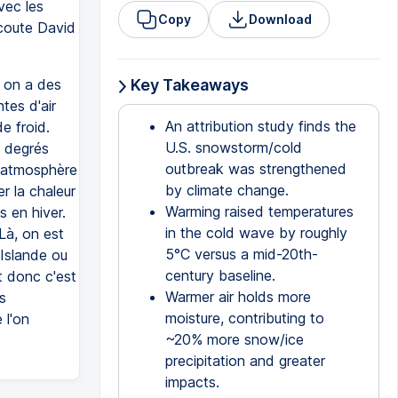
vec les
Copy
Download
écoute David
, on a des
Key Takeaways
tes d'air
An attribution study finds the
e froid.
U.S. snowstorm/cold
8 degrés
outbreak was strengthened
L'atmosphère
by climate change.
r la chaleur
Warming raised temperatures
s en hiver.
in the cold wave by roughly
Là, on est
5°C versus a mid-20th-
'Islande ou
century baseline.
t donc c'est
Warmer air holds more
s
moisture, contributing to
 l'on
~20% more snow/ice
precipitation and greater
impacts.