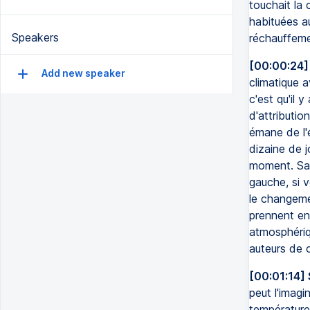
touchait la 
habituées au
Speakers
réchauffeme
[00:00:24]
Add new speaker
climatique a
c'est qu'il 
d'attributio
émane de l'
dizaine de j
moment. San
gauche, si 
le changeme
prennent en
atmosphériqu
auteurs de 
[00:01:14]
peut l'imagi
température 