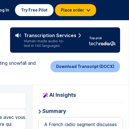
og In
Try Free Pilot
Place order
Transcription Services
Top pick
Human-made audio-to-
text in 140 languages
ting snowfall and
Download Transcript (DOCX)
AI Insights
Summary
ne avec vous
re qui
A French radio segment discusses