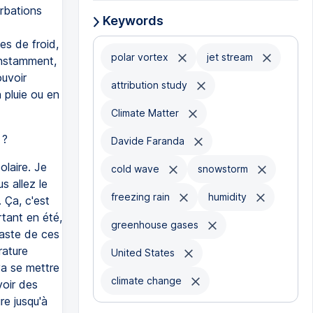
urbations
Keywords
es de froid,
polar vortex
jet stream
onstamment,
ouvoir
attribution study
 pluie ou en
Climate Matter
 ?
Davide Faranda
olaire. Je
cold wave
snowstorm
s allez le
freezing rain
humidity
 Ça, c'est
tant en été,
greenhouse gases
traste de ces
rature
United States
va se mettre
climate change
voir des
re jusqu'à