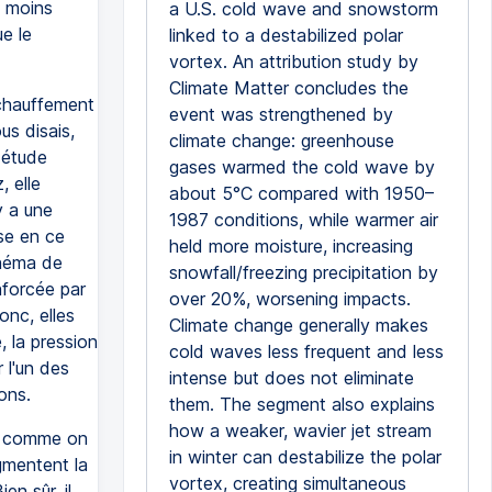
t moins
a U.S. cold wave and snowstorm
e le
linked to a destabilized polar
vortex. An attribution study by
Climate Matter concludes the
réchauffement
event was strengthened by
us disais,
climate change: greenhouse
e étude
gases warmed the cold wave by
, elle
about 5°C compared with 1950–
y a une
1987 conditions, while warmer air
rse en ce
held more moisture, increasing
chéma de
snowfall/freezing precipitation by
nforcée par
over 20%, worsening impacts.
onc, elles
Climate change generally makes
 la pression
cold waves less frequent and less
 l'un des
intense but does not eliminate
ons.
them. The segment also explains
how a weaker, wavier jet stream
e, comme on
in winter can destabilize the polar
ugmentent la
vortex, creating simultaneous
n sûr, il