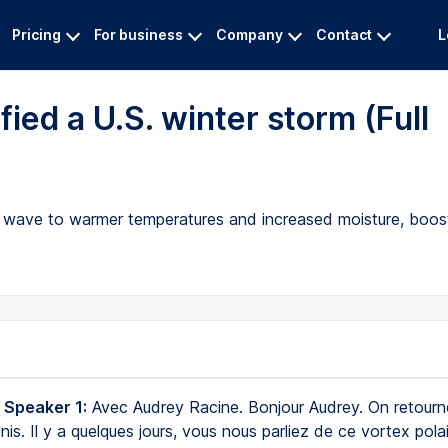
Pricing
For business
Company
Contact
L
ied a U.S. winter storm (Full
old wave to warmer temperatures and increased moisture, boos
 Speaker 1:
Avec Audrey Racine. Bonjour Audrey. On retour
is. Il y a quelques jours, vous nous parliez de ce vortex polai