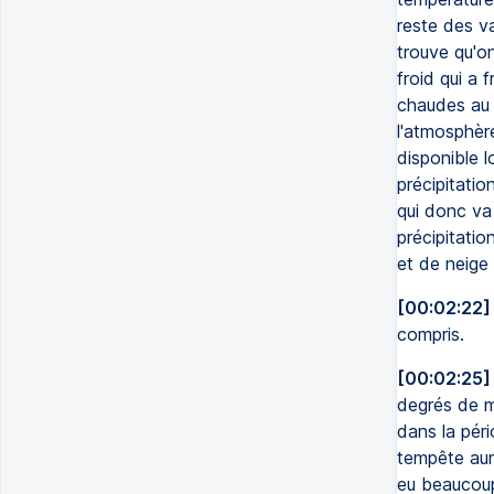
reste des v
trouve qu'o
froid qui a 
chaudes au 
l'atmosphèr
disponible 
précipitatio
qui donc va
précipitati
et de neige
[00:02:22]
compris.
[00:02:25]
degrés de m
dans la pér
tempête aura
eu beaucoup