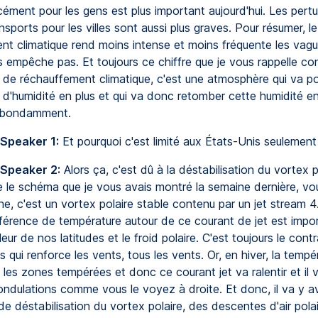
cément pour les gens est plus important aujourd'hui. Les pert
nsports pour les villes sont aussi plus graves. Pour résumer, le
nt climatique rend moins intense et moins fréquente les vagu
es empêche pas. Et toujours ce chiffre que je vous rappelle c
é de réchauffement climatique, c'est une atmosphère qui va p
 d'humidité en plus et qui va donc retomber cette humidité en
 abondamment.
 Speaker 1:
Et pourquoi c'est limité aux États-Unis seulement
 Speaker 2:
Alors ça, c'est dû à la déstabilisation du vortex p
 le schéma que je vous avais montré la semaine dernière, vou
he, c'est un vortex polaire stable contenu par un jet stream 4.
fférence de température autour de ce courant de jet est impor
leur de nos latitudes et le froid polaire. C'est toujours le con
 qui renforce les vents, tous les vents. Or, en hiver, la tempé
les zones tempérées et donc ce courant jet va ralentir et il 
ondulations comme vous le voyez à droite. Et donc, il va y a
 de déstabilisation du vortex polaire, des descentes d'air polai