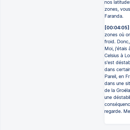
nos latitud
zones, vous
Faranda.
[00:04:05]
zones où on
froid. Donc,
Moi, j'étais
Celsius à Lo
s'est déstab
dans certain
Pareil, en F
dans une sit
de la Groël
une déstabil
conséquence
regarde. Me