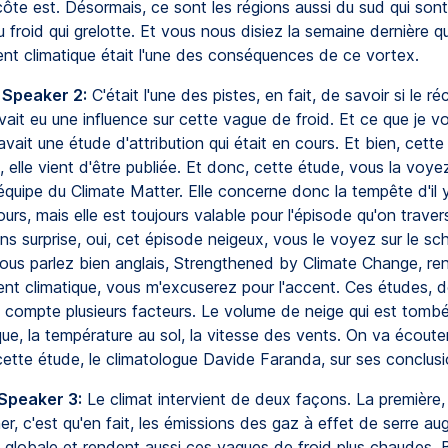
côte est. Désormais, ce sont les régions aussi du sud qui son
 froid qui grelotte. Et vous nous disiez la semaine dernière qu
nt climatique était l'une des conséquences de ce vortex.
 Speaker 2:
C'était l'une des pistes, en fait, de savoir si le 
vait eu une influence sur cette vague de froid. Et ce que je vo
y avait une étude d'attribution qui était en cours. Et bien, cett
n, elle vient d'être publiée. Et donc, cette étude, vous la voyez
équipe du Climate Matter. Elle concerne donc la tempête d'il 
ours, mais elle est toujours valable pour l'épisode qu'on trave
s surprise, oui, cet épisode neigeux, vous le voyez sur le s
vous parlez bien anglais, Strengthened by Climate Change, re
nt climatique, vous m'excuserez pour l'accent. Ces études, d
 compte plusieurs facteurs. Le volume de neige qui est tombé,
e, la température au sol, la vitesse des vents. On va écouter
cette étude, le climatologue Davide Faranda, sur ses conclusi
 Speaker 3:
Le climat intervient de deux façons. La premièr
ner, c'est qu'en fait, les émissions des gaz à effet de serre a
globale et rendent aussi ces vagues de froid plus chaudes. Bie