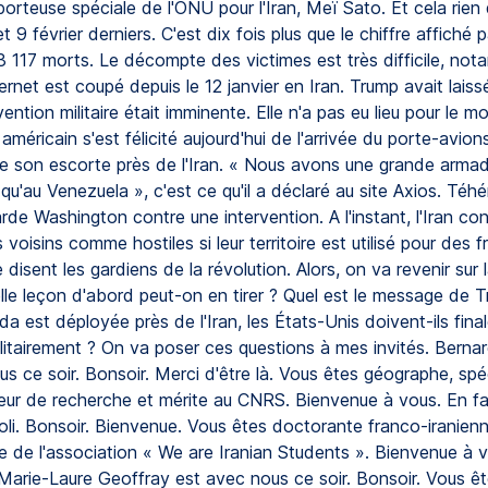
porteuse spéciale de l'ONU pour l'Iran, Meï Sato. Et cela rien
et 9 février derniers. C'est dix fois plus que le chiffre affiché
3 117 morts. Le décompte des victimes est très difficile, no
ernet est coupé depuis le 12 janvier en Iran. Trump avait lais
vention militaire était imminente. Elle n'a pas eu lieu pour le 
 américain s'est félicité aujourd'hui de l'arrivée du porte-avi
e son escorte près de l'Iran. « Nous avons une grande armada,
qu'au Venezuela », c'est ce qu'il a déclaré au site Axios. Téhé
rde Washington contre une intervention. A l'instant, l'Iran con
 voisins comme hostiles si leur territoire est utilisé pour des f
 disent les gardiens de la révolution. Alors, on va revenir sur 
lle leçon d'abord peut-on en tirer ? Quel est le message de T
a est déployée près de l'Iran, les États-Unis doivent-ils fin
ilitairement ? On va poser ces questions à mes invités. Bern
s ce soir. Bonsoir. Merci d'être là. Vous êtes géographe, spéc
ecteur de recherche et mérite au CNRS. Bienvenue à vous. En f
li. Bonsoir. Bienvenue. Vous êtes doctorante franco-iranienn
e de l'association « We are Iranian Students ». Bienvenue à 
Marie-Laure Geoffray est avec nous ce soir. Bonsoir. Vous ê