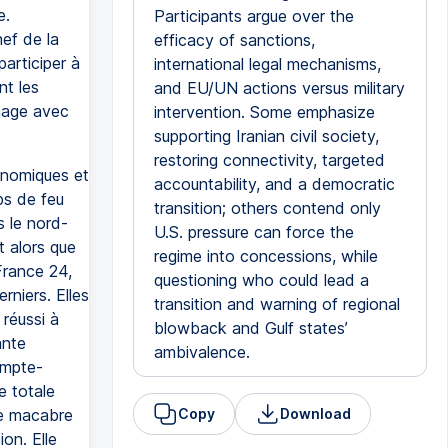
e.
Participants argue over the
ef de la
efficacy of sanctions,
articiper à
international legal mechanisms,
nt les
and EU/UN actions versus military
image avec
intervention. Some emphasize
supporting Iranian civil society,
restoring connectivity, targeted
onomiques et
accountability, and a democratic
ps de feu
transition; others contend only
s le nord-
U.S. pressure can force the
t alors que
regime into concessions, while
France 24,
questioning who could lead a
rniers. Elles
transition and warning of regional
 réussi à
blowback and Gulf states’
ante
ambivalence.
ompte-
e totale
te macabre
Copy
Download
ion. Elle