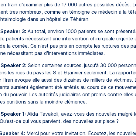
 en train d'examiner plus de 17 000 autres possibles décès. 
ent très nombreux, comme en témoigne ce médecin à la tête
phtalmologie dans un hôpital de Téhéran.
 Speaker 3:
Au total, environ 1000 patients se sont présentés 
t de patients nécessitant une intervention chirurgicale urgente 
de la cornée. Ce n'est pas pris en compte les ruptures des pa
 ne nécessitant pas d'interventions immédiates.
 Speaker 2:
Selon certaines sources, jusqu'à 30 000 personn
ns les rues du pays les 8 et 9 janvier seulement. La rapporte
 l'Iran évoque elle aussi des dizaines de milliers de victimes. D
ants auraient également été arrêtés au cours de ce mouvem
 du pouvoir. Les autorités judiciaires ont promis contre elles
des punitions sans la moindre clémence.
 Speaker 1:
Alida Tavakoli, avez-vous des nouvelles malgré 
 Qu'est-ce qui vous parvient, des nouvelles sur place ?
 Speaker 4:
Merci pour votre invitation. Écoutez, les nouvelle