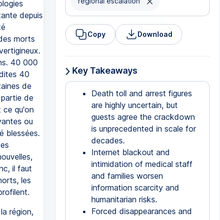
regional escalation
ologies
rtante depuis
té
Copy
Download
des morts
vertigineux.
ons. 40 000
Key Takeaways
 dites 40
zaines de
Death toll and arrest figures
e partie de
are highly uncertain, but
t ce qu'on
guests agree the crackdown
ivantes ou
is unprecedented in scale for
é blessées.
decades.
des
Internet blackout and
nouvelles,
intimidation of medical staff
c, il faut
and families worsen
orts, les
information scarcity and
rofilent.
humanitarian risks.
Forced disappearances and
la région,