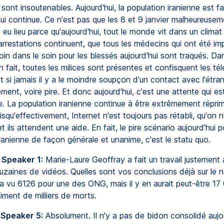
sont insoutenables. Aujourd'hui, la population iranienne est f
ui continue. Ce n'est pas que les 8 et 9 janvier malheureusem
 eu lieu parce qu'aujourd'hui, tout le monde vit dans un climat
arrestations continuent, que tous les médecins qui ont été im
oin dans le soin pour les blessés aujourd'hui sont traqués. Dan
 fait, toutes les milices sont présentes et confisquent les t
t si jamais il y a le moindre soupçon d'un contact avec l'étran
ment, voire pire. Et donc aujourd'hui, c'est une attente qui es
e. La population iranienne continue à être extrêmement répri
uisqu'effectivement, Internet n'est toujours pas rétabli, qu'on 
t ils attendent une aide. En fait, le pire scénario aujourd'hui p
ranienne de façon générale et unanime, c'est le statu quo.
 Speaker 1:
Marie-Laure Geoffray a fait un travail justement 
ouzaines de vidéos. Quelles sont vos conclusions déjà sur le
a vu 6126 pour une des ONG, mais il y en aurait peut-être 17 
iment de milliers de morts.
 Speaker 5:
Absolument. Il n'y a pas de bidon consolidé aujour