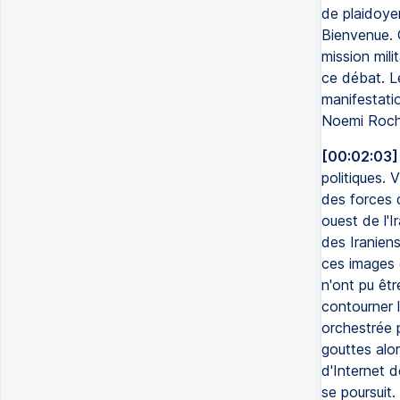
de plaidoye
Bienvenue. G
mission mili
ce débat. Le
manifestati
Noemi Roch
[00:02:03]
politiques. 
des forces d
ouest de l'I
des Iraniens
ces images o
n'ont pu êtr
contourner l
orchestrée p
gouttes alor
d'Internet 
se poursuit.