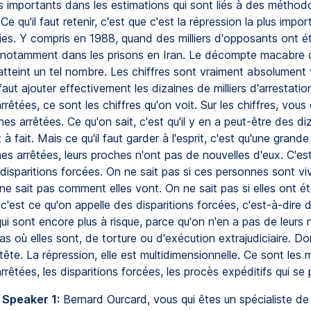
s importants dans les estimations qui sont liés à des méthod
 Ce qu'il faut retenir, c'est que c'est la répression la plus impo
es. Y compris en 1988, quand des milliers d'opposants ont é
 notamment dans les prisons en Iran. Le décompte macabre 
atteint un tel nombre. Les chiffres sont vraiment absolument 
l faut ajouter effectivement les dizaines de milliers d'arrestati
rêtées, ce sont les chiffres qu'on voit. Sur les chiffres, vous
s arrêtées. Ce qu'on sait, c'est qu'il y en a peut-être des di
t à fait. Mais ce qu'il faut garder à l'esprit, c'est qu'une grand
es arrêtées, leurs proches n'ont pas de nouvelles d'eux. C'es
disparitions forcées. On ne sait pas si ces personnes sont v
e sait pas comment elles vont. On ne sait pas si elles ont ét
c'est ce qu'on appelle des disparitions forcées, c'est-à-dire 
i sont encore plus à risque, parce qu'on n'en a pas de leurs 
as où elles sont, de torture ou d'exécution extrajudiciaire. Don
tête. La répression, elle est multidimensionnelle. Ce sont les m
rêtées, les disparitions forcées, les procès expéditifs qui se p
 Speaker 1:
Bernard Ourcard, vous qui êtes un spécialiste de 