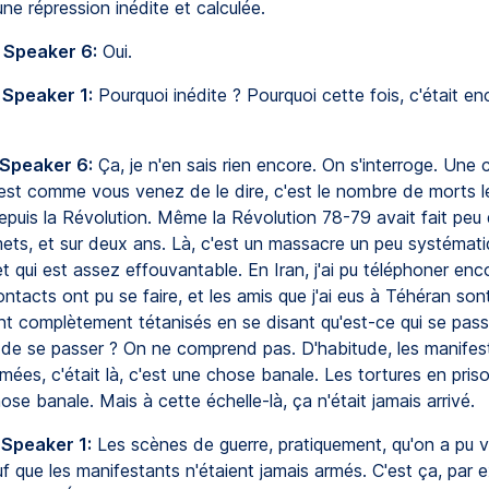
ne répression inédite et calculée.
 Speaker 6:
Oui.
 Speaker 1:
Pourquoi inédite ? Pourquoi cette fois, c'était en
 Speaker 6:
Ça, je n'en sais rien encore. On s'interroge. Une
'est comme vous venez de le dire, c'est le nombre de morts l
epuis la Révolution. Même la Révolution 78-79 avait fait peu
mets, et sur deux ans. Là, c'est un massacre un peu systémati
et qui est assez effouvantable. En Iran, j'ai pu téléphoner enc
ontacts ont pu se faire, et les amis que j'ai eus à Téhéran son
ont complètement tétanisés en se disant qu'est-ce qui se pass
t de se passer ? On ne comprend pas. D'habitude, les manifes
imées, c'était là, c'est une chose banale. Les tortures en prison
ose banale. Mais à cette échelle-là, ça n'était jamais arrivé.
 Speaker 1:
Les scènes de guerre, pratiquement, qu'on a pu vo
f que les manifestants n'étaient jamais armés. C'est ça, par e