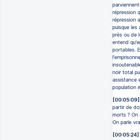
parviennent 
répression q
répression a
puisque les 
près ou de l
entend qu'en
portables. E
l'emprisonne
insoutenabl
noir total p
assistance e
population i
[00:05:09]
partir de d
morts ? On 
On parle vra
[00:05:24]