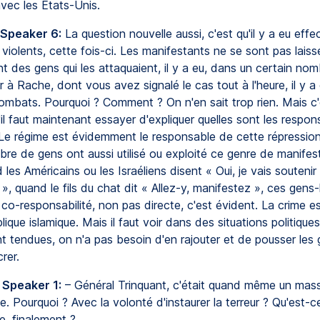
vec les États-Unis.
 Speaker 6:
La question nouvelle aussi, c'est qu'il y a eu eff
 violents, cette fois-ci. Les manifestants ne se sont pas laissé
 des gens qui les attaquaient, il y a eu, dans un certain nom
er à Rache, dont vous avez signalé le cas tout à l'heure, il y a
combats. Pourquoi ? Comment ? On n'en sait trop rien. Mais c
u'il faut maintenant essayer d'expliquer quelles sont les respon
 Le régime est évidemment le responsable de cette répression
re de gens ont aussi utilisé ou exploité ce genre de manifest
les Américains ou les Israéliens disent « Oui, je vais soutenir 
 quand le fils du chat dit « Allez-y, manifestez », ces gens-
co-responsabilité, non pas directe, c'est évident. La crime 
lique islamique. Mais il faut voir dans des situations politiques
 tendues, on n'a pas besoin d'en rajouter et de pousser les 
rer.
 Speaker 1:
– Général Trinquant, c'était quand même un mas
. Pourquoi ? Avec la volonté d'instaurer la terreur ? Qu'est-c
e, finalement ?