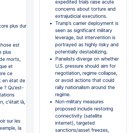
expedited trials raise acute
concerns about torture and
extrajudicial executions.
Trump’s carrier deployment is
core plus dur
seen as significant military
leverage, but intervention is
portrayed as highly risky and
 chose est
potentially destabilizing.
e plus
Panelists diverge on whether
 de morts,
U.S. pressure should aim for
que et
negotiation, regime collapse,
ore ce
or avoid actions that could
t en état de
rally nationalism around the
e ? Qu'est-
regime.
tations
Non-military measures
, c'était là,
proposed include restoring
connectivity (satellite
ir sur les
internet), targeted
xemple, la
sanctions/asset freezes,