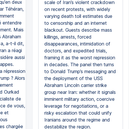
 qu'en deux
scale of Iran’s violent crackdown
 par Téhéran,
on recent protests, with widely
tamment
varying death toll estimates due
sé entendre
to censorship and an internet
moment. Mais
blackout. Guests describe mass
ons Abraham
killings, arrests, forced
 a-t-il dit,
disappearances, intimidation of
ran a réagi
doctors, and expedited trials,
sidère aussi
framing it as the worst repression
rappes.
in decades. The panel then turns
la répression
to Donald Trump’s messaging and
rump ? Alors
the deployment of the USS
alement
Abraham Lincoln carrier strike
ard Ourkad
group near Iran: whether it signals
ialiste de
imminent military action, coercive
ace de vous,
leverage for negotiations, or a
e et
risky escalation that could unify
vous
Iranians around the regime and
tes chargée
destabilize the region.