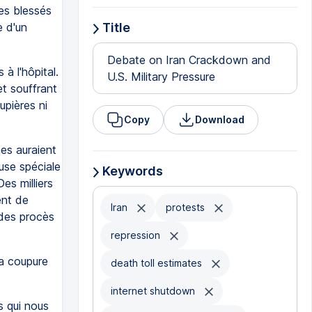
Les blessés
 d'un
Title
Debate on Iran Crackdown and
à l'hôpital.
U.S. Military Pressure
et souffrant
upières ni
Copy
Download
es auraient
use spéciale
Keywords
es milliers
ent de
Iran
protests
 des procès
repression
la coupure
death toll estimates
internet shutdown
s qui nous