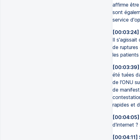
affirme être
sont égalem
service d'o
[00:03:24]
Il s'agissai
de ruptures 
les patients
[00:03:39]
été tuées da
de l'ONU sur
de manifest
contestation
rapides et 
[00:04:05]
d'internet ?
[00:04:11]