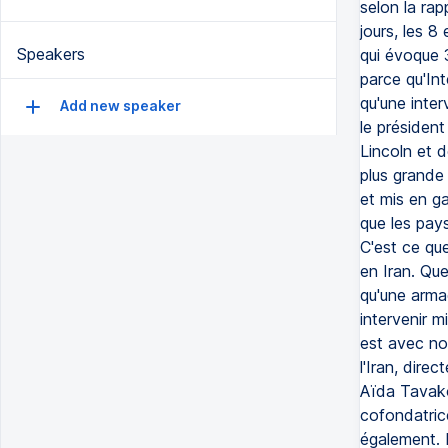
selon la rap
jours, les 8 
Speakers
qui évoque 
parce qu'Int
qu'une inter
Add new speaker
le président
Lincoln et d
plus grande 
et mis en ga
que les pays
C'est ce que
en Iran. Que
qu'une armad
intervenir m
est avec nou
l'Iran, dir
Aïda Tavako
cofondatric
également. 