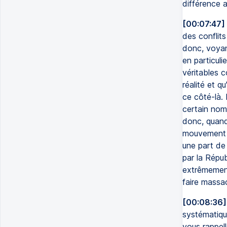
différence a
[00:07:47]
des conflits
donc, voyant
en particuli
véritables 
réalité et q
ce côté-là.
certain nomb
donc, quand 
mouvement »,
une part de 
par la Répub
extrêmement
faire massac
[00:08:36]
systématique
vous rappell