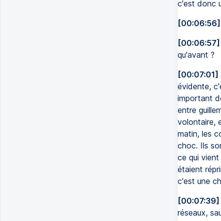
c'est donc u
[00:06:56]
[00:06:57]
qu'avant ?
[00:07:01]
évidente, c
important d
entre guille
volontaire, 
matin, les c
choc. Ils s
ce qui vien
étaient répr
c'est une ch
[00:07:39]
réseaux, sau