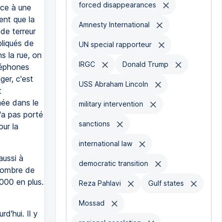
forced disappearances
ace à une
ent que la
Amnesty International
 de terreur
pliqués de
UN special rapporteur
s la rue, on
IRGC
Donald Trump
éléphones
ger, c'est
USS Abraham Lincoln
t
mée dans le
military intervention
n'a pas porté
sanctions
our la
international law
aussi à
democratic transition
 nombre de
000 en plus.
Reza Pahlavi
Gulf states
Mossad
d'hui. Il y