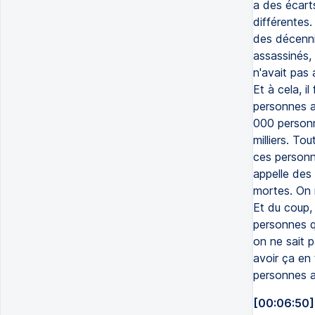
a des écart
différentes.
des décenni
assassinés,
n'avait pas 
Et à cela, i
personnes ar
000 personne
milliers. Tou
ces personn
appelle des 
mortes. On n
Et du coup, 
personnes qu
on ne sait p
avoir ça en 
personnes ar
[00:06:50]