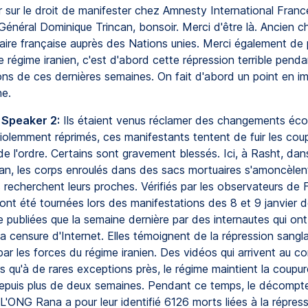
r sur le droit de manifester chez Amnesty International Franc
énéral Dominique Trincan, bonsoir. Merci d'être là. Ancien ch
taire française auprès des Nations unies. Merci également de p
 régime iranien, c'est d'abord cette répression terrible penda
ons de ces dernières semaines. On fait d'abord un point en 
e.
 Speaker 2:
Ils étaient venus réclamer des changements éc
Violemment réprimés, ces manifestants tentent de fuir les cou
e l'ordre. Certains sont gravement blessés. Ici, à Rasht, dan
ran, les corps enroulés dans des sacs mortuaires s'amoncèlen
 recherchent leurs proches. Vérifiés par les observateurs de 
nt été tournées lors des manifestations des 8 et 9 janvier de
e publiées que la semaine dernière par des internautes qui ont
a censure d'Internet. Elles témoignent de la répression sangl
ar les forces du régime iranien. Des vidéos qui arrivent au c
s qu'à de rares exceptions près, le régime maintient la coupur
depuis plus de deux semaines. Pendant ce temps, le décomp
 L'ONG Rana a pour leur identifié 6126 morts liées à la répress