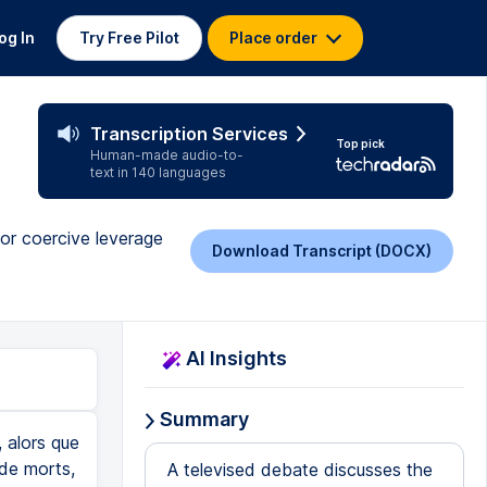
og In
Try Free Pilot
Place order
Transcription Services
Top pick
Human-made audio-to-
text in 140 languages
 or coercive leverage
Download Transcript (DOCX)
AI Insights
Summary
, alors que
 de morts,
A televised debate discusses the