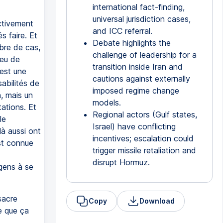
international fact-finding,
universal jurisdiction cases,
ectivement
and ICC referral.
s faire. Et
Debate highlights the
bre de cas,
challenge of leadership for a
 eu de
transition inside Iran and
'est une
cautions against externally
sabilités de
imposed regime change
, mais un
models.
ations. Et
Regional actors (Gulf states,
le
Israel) have conflicting
là aussi ont
incentives; escalation could
est connue
trigger missile retaliation and
disrupt Hormuz.
gens à se
sacre
Copy
Download
e que ça