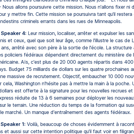
– Nous allons poursuivre cette mission. Nous n'allons fixer ni 
our y mettre fin. Cette mission se poursuivra tant qu'il restera
ndestins criminels errants dans les rues de Minneapolis.
 Speaker 4:
Leur mission, localiser, arrêter et expulser les sa
is et ceux, quel que soit leur âge, comme l'illustre le cas de
ans, arrêté avec son père à la sortie de l'école. La structure
s policiers fédéraux dépendent directement du ministère de l
méricaine. Aïs, c'est plus de 20 000 agents répartis dans 40
ays. Budget 75 milliards de dollars sur les quatre prochaines 
e massive de recrutement. Objectif, embaucher 10 000 no
r cela, Washington n'hésite pas à mettre la main à la poche. 
llars est offerte à la signature pour les nouvelles recrues et
xpress réduite de 13 à 6 semaines pour déployer les nouvea
ur le terrain. Une réduction du temps de la formation qui sus
r le marché. Un manque d'entraînement des agents fédéraux.
 Speaker 1:
Voilà, beaucoup de choses évidemment à racont
 et aussi sur cette intention politique qu'il faut voir en filigra