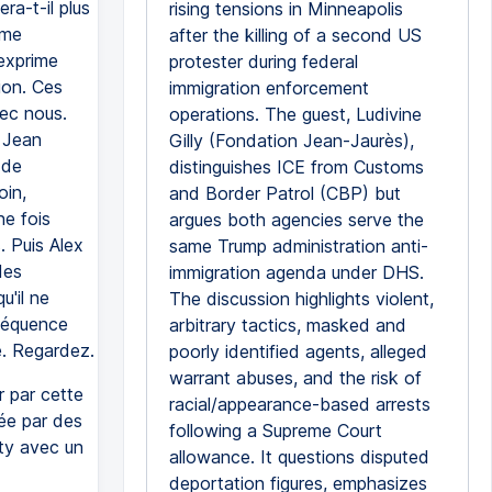
ra-t-il plus
rising tensions in Minneapolis
ème
after the killing of a second US
'exprime
protester during federal
ion. Ces
immigration enforcement
vec nous.
operations. The guest, Ludivine
 Jean
Gilly (Fondation Jean-Jaurès),
 de
distinguishes ICE from Customs
oin,
and Border Patrol (CBP) but
ne fois
argues both agencies serve the
. Puis Alex
same Trump administration anti-
des
immigration agenda under DHS.
u'il ne
The discussion highlights violent,
séquence
arbitrary tactics, masked and
. Regardez.
poorly identified agents, alleged
warrant abuses, and the risk of
 par cette
racial/appearance-based arrests
ée par des
following a Supreme Court
ty avec un
allowance. It questions disputed
deportation figures, emphasizes