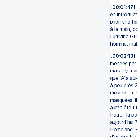
[00:01:47]
en introduc
priori une 
à la main, c
Ludivine Gil
homme, mais 
[00:02:13]
menées par l
mais il y a 
que l'Aïs au
à peu près 
mesure où c
masquées, i
aurait été 
Patrol, la p
aujourd'hui
Homeland Sec
d'applicatio