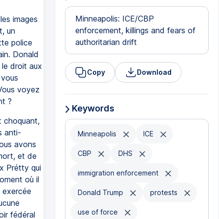
Minneapolis: ICE/CBP
 les images
enforcement, killings and fears of
t, un
authoritarian drift
tte police
ain. Donald
 le droit aux
Copy
Download
 vous
 Vous voyez
nt ?
Keywords
t choquant,
 anti-
Minneapolis
ICE
nous avons
CBP
DHS
mort, et de
x Prétty qui
immigration enforcement
moment où il
e exercée
Donald Trump
protests
aucune
use of force
oir fédéral