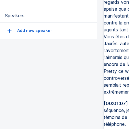
regards vont
apaisé que 
Speakers
manifestant 
contre la p
agents tant 
Add new speaker
Vous êtes d
Jaurès, aut
l'avortement
j'aimerais q
encore de l'
Pretty ce we
controversée
semblait re
extrêmement
[00:01:07]
séquence, j
témoins de 
téléphone.