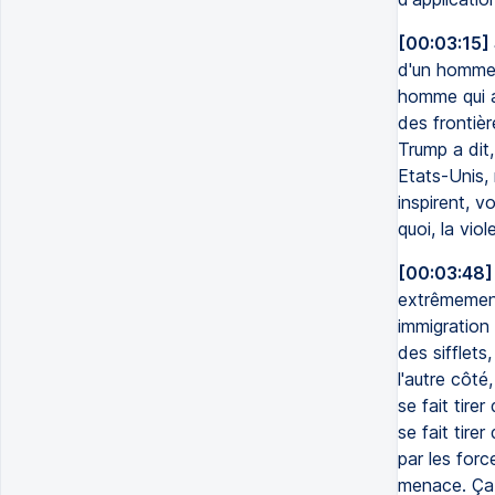
[00:03:15]
d'un homme,
homme qui a 
des frontièr
Trump a dit, 
Etats-Unis,
inspirent, v
quoi, la vio
[00:03:48]
extrêmement 
immigration
des sifflets
l'autre côté
se fait tire
se fait tire
par les for
menace. Ça t