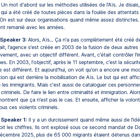
. Un mot d'abord sur les méthodes utilisées de l'Aïs. Je disais,
ui a été créé de toutes pièces dans la foulée des attentats 
On est sur deux organisations quand même assez distinctes.
t remanié avec les années.
 Speaker 3:
Alors, Aïs... Ça n'a pas complètement été créé d
ait, l'agence s'est créée en 2003 de la fusion de deux autres
vement, avec un objectif différent. Avant, c'était contrôler l'
es. En 2003, l'objectif, après le 11 septembre, c'est la sécurit
e est différent. Et aujourd'hui, on voit qu'on a encore une mod
tion qui est derrière la mobilisation de Aïs. Le but qui est affi
e les immigrants. Mais c'est aussi de cataloguer ces personn
iminels. De faire le lien entre criminalité et immigration. Alo
ontrent que ça n'est pas le cas. Et ensuite, afficher la volont
ous ces violents criminels.
 Speaker 1:
Il y a un durcissement quand même aussi de l'idé
it les chiffres. Ils ont explosé sous ce second mandat de D
écembre 2025, plus de 65 000 migrants étaient détenus dans