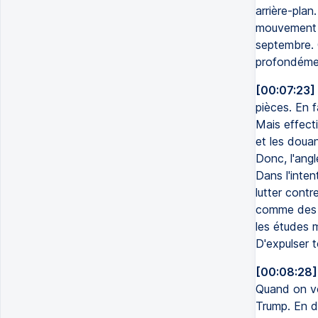
arrière-plan
mouvement q
septembre. 
profondémen
[00:07:23]
pièces. En f
Mais effecti
et les douan
Donc, l'angl
Dans l'inten
lutter contr
comme des cr
les études m
D'expulser t
[00:08:28]
Quand on vo
Trump. En d