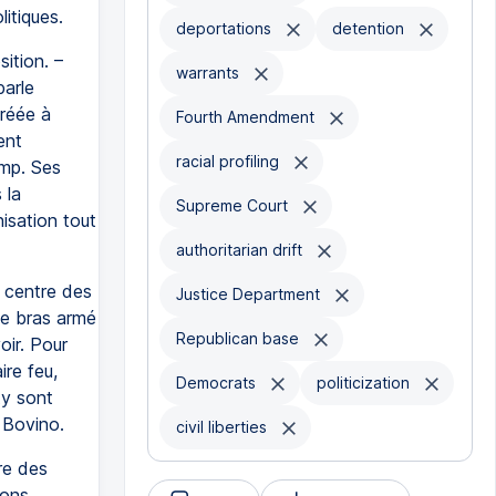
itiques.
deportations
detention
ition. –
warrants
parle
créée à
Fourth Amendment
ent
racial profiling
mp. Ses
 la
Supreme Court
isation tout
authoritarian drift
e centre des
Justice Department
 le bras armé
Republican base
oir. Pour
re feu,
Democrats
politicization
ty sont
 Bovino.
civil liberties
re des
lons