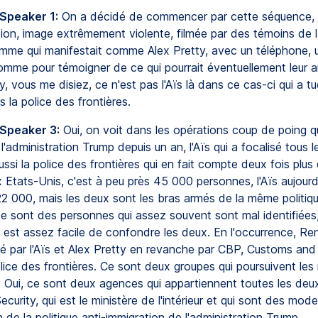
 Speaker 1:
On a décidé de commencer par cette séquence, j
tion, image extrêmement violente, filmée par des témoins de l
femme qui manifestait comme Alex Pretty, avec un téléphone,
omme pour témoigner de ce qui pourrait éventuellement leur ar
ly, vous me disiez, ce n'est pas l'Aïs là dans ce cas-ci qui a t
la police des frontières.
 Speaker 3:
Oui, on voit dans les opérations coup de poing q
'administration Trump depuis un an, l'Aïs qui a focalisé tous l
aussi la police des frontières qui en fait compte deux fois pl
x Etats-Unis, c'est à peu près 45 000 personnes, l'Aïs aujourd
22 000, mais les deux sont les bras armés de la même politiqu
e sont des personnes qui assez souvent sont mal identifiées
l est assez facile de confondre les deux. En l'occurrence, R
tué par l'Aïs et Alex Pretty en revanche par CBP, Customs and
olice des frontières. Ce sont deux groupes qui poursuivent le
 ? Oui, ce sont deux agences qui appartiennent toutes les de
urity, qui est le ministère de l'intérieur et qui sont des mod
n de la politique anti-immigration de l'administration Trump.