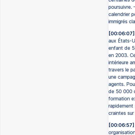
poursuivre. 
calendrier p
immigrés cla
[00:06:07]
aux États-Un
enfant de 5 
en 2003. Ce
intérieure a
travers le p
une campagn
agents. Pou
de 50 000 do
formation e
rapidement s
craintes su
[00:06:57]
organisations