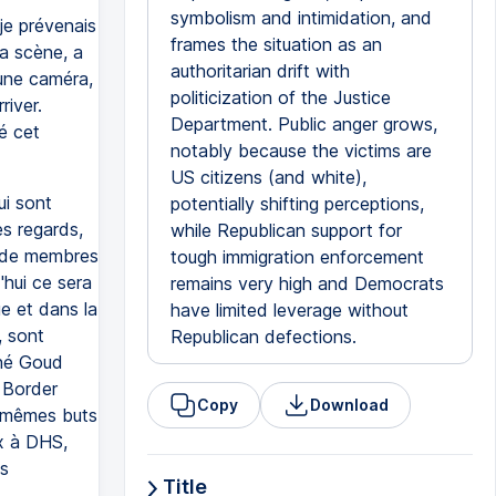
symbolism and intimidation, and
e prévenais
frames the situation as an
a scène, a
authoritarian drift with
 une caméra,
politicization of the Justice
river.
Department. Public anger grows,
ué cet
notably because the victims are
US citizens (and white),
ui sont
potentially shifting perceptions,
es regards,
while Republican support for
us de membres
tough immigration enforcement
'hui ce sera
remains very high and Democrats
e et dans la
have limited leverage without
, sont
Republican defections.
ené Goud
 Border
Copy
Download
s mêmes buts
ux à DHS,
es
Title