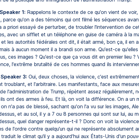
 Speaker 1:
Rappelons le contexte de ce qu'on vient de voir,
 parce qu'on a des témoins qui ont filmé les séquences avan
a priori essayé de perturber, de troubler l'intervention de ce
es, avec un sifflet et un téléphone en guise de caméra à la m
et les autorités fédérales ont dit, il était armé, bon ça, il en a
 mais à aucun moment il a brandi son arme. Qu'est-ce qu'elles
ous, ces images ? Qu'est-ce que ça vous dit en premier lieu ?
lence, l'extrême brutalité de ces hommes quand ils intervienne
 Speaker 3:
Oui, deux choses, la violence, c'est extrêmemen
troublant, et l'arbitraire. Les manifestants, face aux mesures
 de l'administration de Trump, répètent assez régulièrement, 
, ils ont des armes à feu. Et là, on voit la différence. On a un 
, on n'a pas de blessé, sachant qu'on l'a vu sur les images, Ale
r dessus, et au sol, il y a 7 ou 8 personnes qui sont sur lui, au 
r dessus, quel danger représente-t-il ? Donc on voit la violenc
ces de l'ordre contre quelqu'un qui ne représente absolument 
raduit le climat qu'il y a aujourd'hui aux États-Unis d'un pouv