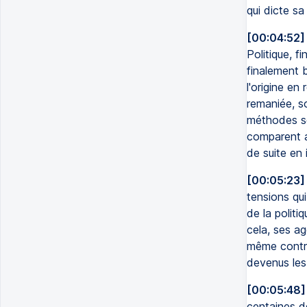
qui dicte s
[00:04:52]
Politique, f
finalement 
l'origine e
remaniée, s
méthodes se
comparent au
de suite en
[00:05:23]
tensions qui
de la politi
cela, ses a
même contre
devenus les
[00:05:48]
centaines de