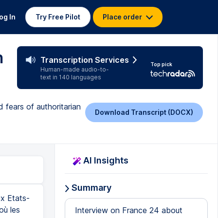
og In
Try Free Pilot
Place order
n
Transcription Services
Top pick
Human-made audio-to-
text in 140 languages
d fears of authoritarian
Download Transcript (DOCX)
AI Insights
Summary
ux Etats-
où les
Interview on France 24 about