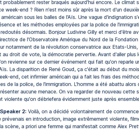
 probablement rester braqués aujourd'hui encore. Le climat se
ce week-end ? Rien n'est moins sûr après la mort d'un deuxi
américain sous les balles de l'Aïs. Une vague d'indignation s
résence et les méthodes employées par la police de l'immigrat
redoutés désormais. Bonjour Ludivine Gilly et merci d'être a
irectrice de l'Observatoire Amérique du Nord de la Fondation
eur notamment de la révolution conservatrice aux Etats-Unis,
 au droit de vote, la démocratie pervertie. Avant d'aller plus l
u'on revienne sur ce dernier événement qui fait qu'on reparle u
Aïs. La disparition de René Goud, ça c'était au début du mois
ek-end, cet infirmier américain qui a fait les frais des métho
s de la police, de l'immigration. L'homme a été abattu alors q
présenter aucune menace. On va regarder de nouveau cette 
 violente qu'on débriefera évidemment juste après ensemble
 Speaker 2:
Voilà, on a décidé volontairement de commencer
e prévenais en introduction, image extrêmement violente, film
la scène, a priori une femme qui manifestait comme Alex Pret