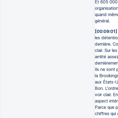
Et 605 000 
organisation
quand même
général.
[00:09:01]
les détentio
dernière. C
clair. Sur le
arrêté assez
dernièrement
Ils ne sont 
la Brookings
aux États-U
Bon. L'ordre 
voir clair. 
aspect intér
Parce que p
chiffres qui