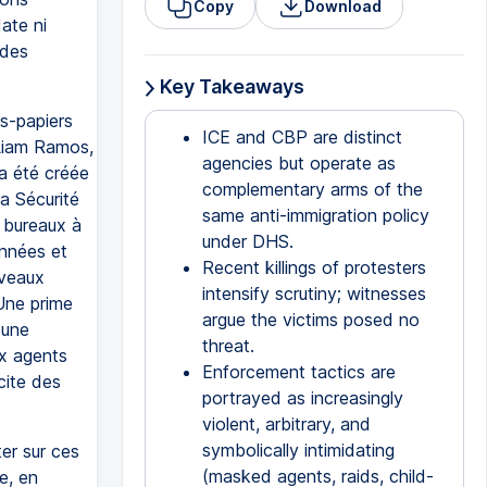
Copy
Download
date ni
 des
Key Takeaways
ns-papiers
ICE and CBP are distinct
 Liam Ramos,
agencies but operate as
 a été créée
complementary arms of the
a Sécurité
same anti-immigration policy
0 bureaux à
under DHS.
années et
Recent killings of protesters
uveaux
intensify scrutiny; witnesses
Une prime
argue the victims posed no
 une
threat.
ux agents
Enforcement tactics are
cite des
portrayed as increasingly
violent, arbitrary, and
symbolically intimidating
er sur ces
(masked agents, raids, child-
ne, en