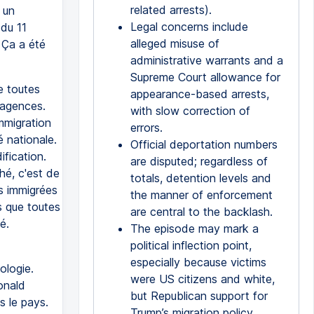
related arrests).
 un
Legal concerns include
du 11
alleged misuse of
 Ça a été
administrative warrants and a
Supreme Court allowance for
e toutes
appearance-based arrests,
 agences.
with slow correction of
immigration
errors.
é nationale.
Official deportation numbers
ification.
are disputed; regardless of
ché, c'est de
totals, detention levels and
es immigrées
the manner of enforcement
rs que toutes
are central to the backlash.
é.
The episode may mark a
political inflection point,
especially because victims
ologie.
were US citizens and white,
onald
but Republican support for
 le pays.
Trump’s migration policy