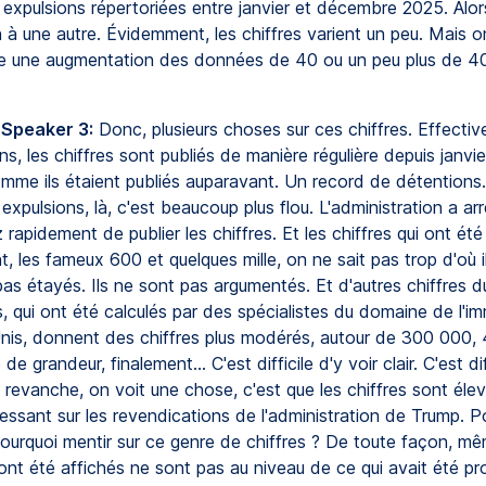
expulsions répertoriées entre janvier et décembre 2025. Alor
 à une autre. Évidemment, les chiffres varient un peu. Mais 
 une augmentation des données de 40 ou un peu plus de 4
 Speaker 3:
Donc, plusieurs choses sur ces chiffres. Effectiv
ns, les chiffres sont publiés de manière régulière depuis janvie
omme ils étaient publiés auparavant. Un record de détentions.
s expulsions, là, c'est beaucoup plus flou. L'administration a arr
 rapidement de publier les chiffres. Et les chiffres qui ont été
, les fameux 600 et quelques mille, on ne sait pas trop d'où i
pas étayés. Ils ne sont pas argumentés. Et d'autres chiffres 
, qui ont été calculés par des spécialistes du domaine de l'im
nis, donnent des chiffres plus modérés, autour de 300 000,
de grandeur, finalement... C'est difficile d'y voir clair. C'est dif
En revanche, on voit une chose, c'est que les chiffres sont élevé
essant sur les revendications de l'administration de Trump. P
ourquoi mentir sur ce genre de chiffres ? De toute façon, mê
 ont été affichés ne sont pas au niveau de ce qui avait été pr