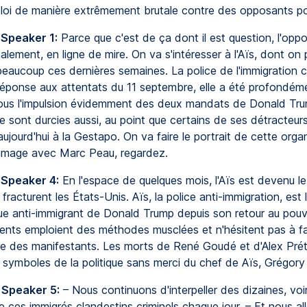
a loi de manière extrêmement brutale contre des opposants pol
 Speaker 1:
Parce que c'est de ça dont il est question, l'oppos
inalement, en ligne de mire. On va s'intéresser à l'Aïs, dont on 
beaucoup ces dernières semaines. La police de l'immigration 
n réponse aux attentats du 11 septembre, elle a été profondém
ous l'impulsion évidemment des deux mandats de Donald Tru
 sont durcies aussi, au point que certains de ses détracteurs
jourd'hui à la Gestapo. On va faire le portrait de cette organ
 image avec Marc Peau, regardez.
 Speaker 4:
En l'espace de quelques mois, l'Aïs est devenu l
 fracturent les États-Unis. Aïs, la police anti-immigration, est
que anti-immigrant de Donald Trump depuis son retour au pouv
gents emploient des méthodes musclées et n'hésitent pas à fai
 des manifestants. Les morts de René Goudé et d'Alex Pré
 symboles de la politique sans merci du chef de Aïs, Grégory
 Speaker 5:
– Nous continuons d'interpeller des dizaines, voi
 ces immigrés clandestins criminels chaque jour. – Et nous al