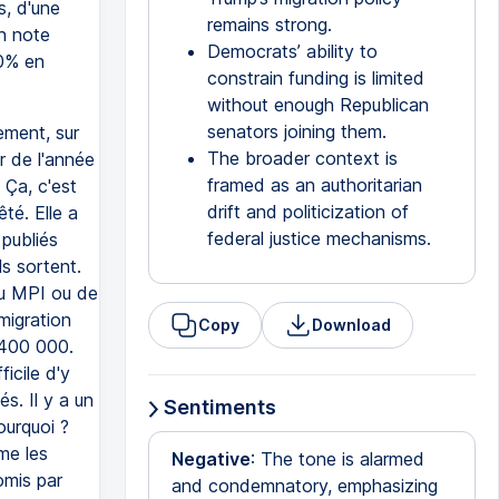
s, d'une
remains strong.
on note
Democrats’ ability to
0% en
constrain funding is limited
without enough Republican
senators joining them.
ement, sur
The broader context is
r de l'année
framed as an authoritarian
 Ça, c'est
drift and politicization of
êté. Elle a
federal justice mechanisms.
 publiés
ls sortent.
du MPI ou de
migration
Copy
Download
 400 000.
ficile d'y
s. Il y a un
Sentiments
ourquoi ?
me les
Negative
: The tone is alarmed
omis par
and condemnatory, emphasizing