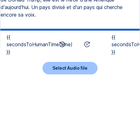
d'aujourd'hui. Un pays divisé et d'un pays qui cherche
encore sa voix.
{{
{{
secondsToHumanTime(time)
secondsToH
}}
}}
Select Audio file