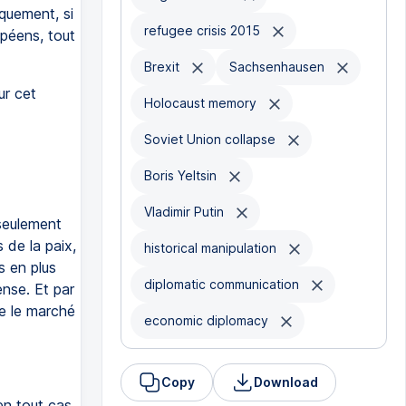
quement, si
refugee crisis 2015
opéens, tout
Brexit
Sachsenhausen
ur cet
Holocaust memory
Soviet Union collapse
Boris Yeltsin
Vladimir Putin
seulement
 de la paix,
historical manipulation
s en plus
diplomatic communication
nse. Et par
me le marché
economic diplomacy
Copy
Download
en tout cas