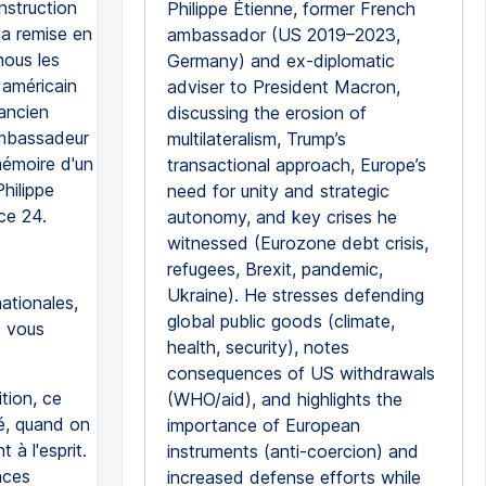
nstruction
Philippe Étienne, former French
la remise en
ambassador (US 2019–2023,
nous les
Germany) and ex-diplomatic
 américain
adviser to President Macron,
ancien
discussing the erosion of
ambassadeur
multilateralism, Trump’s
mémoire d'un
transactional approach, Europe’s
hilippe
need for unity and strategic
ce 24.
autonomy, and key crises he
witnessed (Eurozone debt crisis,
refugees, Brexit, pandemic,
Ukraine). He stresses defending
nationales,
global public goods (climate,
d vous
health, security), notes
consequences of US withdrawals
tion, ce
(WHO/aid), and highlights the
té, quand on
importance of European
 à l'esprit.
instruments (anti-coercion) and
nces
increased defense efforts while