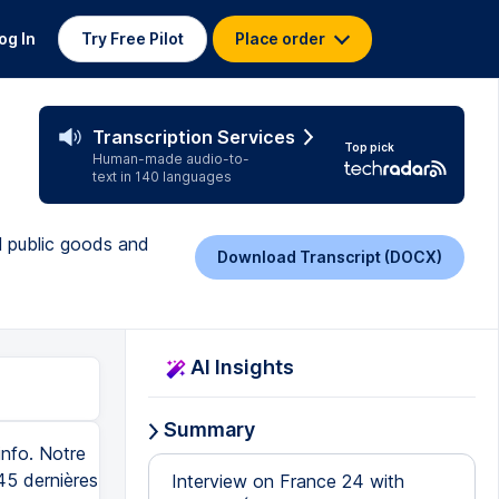
og In
Try Free Pilot
Place order
Transcription Services
Top pick
Human-made audio-to-
text in 140 languages
l public goods and
Download Transcript (DOCX)
AI Insights
Summary
info. Notre
45 dernières
Interview on France 24 with