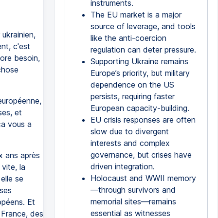
instruments.
The EU market is a major
source of leverage, and tools
ukrainien,
like the anti-coercion
nt, c'est
regulation can deter pressure.
core besoin,
Supporting Ukraine remains
chose
Europe’s priority, but military
dependence on the US
persists, requiring faster
 européenne,
European capacity-building.
es, et
EU crisis responses are often
ça vous a
slow due to divergent
interests and complex
governance, but crises have
ux ans après
driven integration.
vite, la
Holocaust and WWII memory
elle se
—through survivors and
ises
memorial sites—remains
opéens. Et
essential as witnesses
a France, des