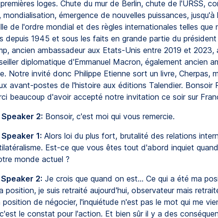
premières loges. Chute du mur de Berlin, chute de l'URSS, co
 mondialisation, émergence de nouvelles puissances, jusqu'à 
le de l'ordre mondial et des règles internationales telles que 
s depuis 1945 et sous les faits en grande partie du président
p, ancien ambassadeur aux Etats-Unis entre 2019 et 2023, 
seiller diplomatique d'Emmanuel Macron, également ancien 
. Notre invité donc Philippe Etienne sort un livre, Cherpas, 
x avant-postes de l'histoire aux éditions Talendier. Bonsoir P
ci beaucoup d'avoir accepté notre invitation ce soir sur Fran
 Speaker 2:
Bonsoir, c'est moi qui vous remercie.
 Speaker 1:
Alors loi du plus fort, brutalité des relations inter
tilatéralisme. Est-ce que vous êtes tout d'abord inquiet quan
tre monde actuel ?
 Speaker 2:
Je crois que quand on est... Ce qui a été ma posi
a position, je suis retraité aujourd'hui, observateur mais retrai
position de négocier, l'inquiétude n'est pas le mot qui me vient
c'est le constat pour l'action. Et bien sûr il y a des conséque