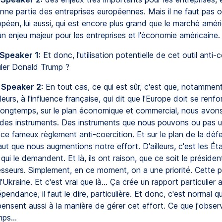
ne partie des entreprises européennes. Mais il ne faut pas ou
éen, lui aussi, qui est encore plus grand que le marché améri
n enjeu majeur pour les entreprises et l'économie américaine.
 Speaker 1:
Et donc, l'utilisation potentielle de cet outil anti-
uler Donald Trump ?
 Speaker 2:
En tout cas, ce qui est sûr, c'est que, notamment
leurs, à l'influence française, qui dit que l'Europe doit se renfo
 longtemps, sur le plan économique et commercial, nous avon
des instruments. Des instruments que nous pouvons ou pas uti
e fameux règlement anti-coercition. Et sur le plan de la défe
 faut que nous augmentions notre effort. D'ailleurs, c'est les Ét
i le demandent. Et là, ils ont raison, que ce soit le préside
seurs. Simplement, en ce moment, on a une priorité. Cette pri
l'Ukraine. Et c'est vrai que là... Ça crée un rapport particulier 
pendance, il faut le dire, particulière. Et donc, c'est normal q
nsent aussi à la manière de gérer cet effort. Ce que j'observ
ps...