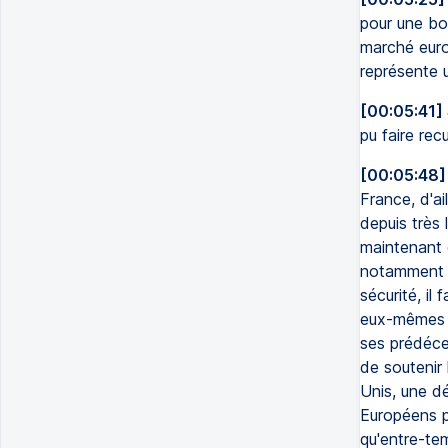
pour une bon
marché europ
représente u
[00:05:41]
pu faire rec
[00:05:48]
France, d'ail
depuis très
maintenant 
notamment c
sécurité, il
eux-mêmes qu
ses prédéces
de soutenir 
Unis, une dé
Européens pe
qu'entre-tem