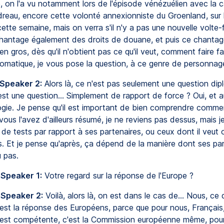
, on l'a vu notamment lors de l'épisode vénézuélien avec la 
reau, encore cette volonté annexionniste du Groenland, sur la
ette semaine, mais on verra s'il n'y a pas une nouvelle volte-f
chantage également des droits de douane, et puis ce chantag
n gros, dès qu'il n'obtient pas ce qu'il veut, comment faire f
lomatique, je vous pose la question, à ce genre de personnag
 Speaker 2:
Alors là, ce n'est pas seulement une question dipl
est une question... Simplement de rapport de force ? Oui, et a
gie. Je pense qu'il est important de bien comprendre comm
vous l'avez d'ailleurs résumé, je ne reviens pas dessus, mais je 
de tests par rapport à ses partenaires, ou ceux dont il veut 
. Et je pense qu'après, ça dépend de la manière dont ses par
u pas.
 Speaker 1:
Votre regard sur la réponse de l'Europe ?
 Speaker 2:
Voilà, alors là, on est dans le cas de... Nous, ce 
'est la réponse des Européens, parce que pour nous, Français,
i est compétente, c'est la Commission européenne même, pour 