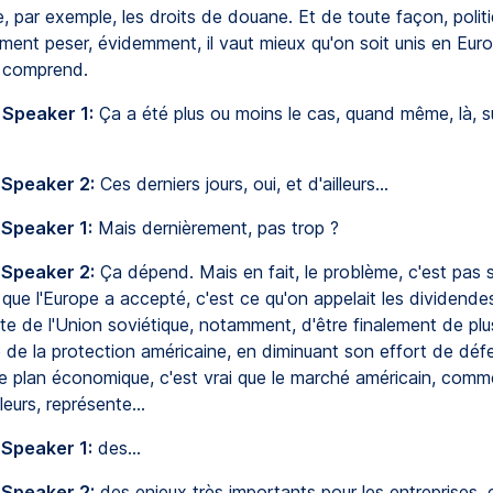
 par exemple, les droits de douane. Et de toute façon, politi
ment peser, évidemment, il vaut mieux qu'on soit unis en Eur
 comprend.
 Speaker 1:
Ça a été plus ou moins le cas, quand même, là, s
 Speaker 2:
Ces derniers jours, oui, et d'ailleurs...
 Speaker 1:
Mais dernièrement, pas trop ?
 Speaker 2:
Ça dépend. Mais en fait, le problème, c'est pas 
st que l'Europe a accepté, c'est ce qu'on appelait les dividendes
te de l'Union soviétique, notamment, d'être finalement de plu
de la protection américaine, en diminuant son effort de défe
r le plan économique, c'est vrai que le marché américain, com
lleurs, représente...
 Speaker 1:
des...
 Speaker 2:
des enjeux très importants pour les entreprises, 