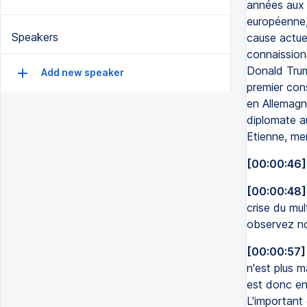
années aux 
européenne,
Speakers
cause actuel
connaission
Donald Trum
Add new speaker
premier con
en Allemagne
diplomate au
Etienne, mer
[00:00:46]
[00:00:48]
crise du mul
observez no
[00:00:57]
n'est plus m
est donc en 
L'important 