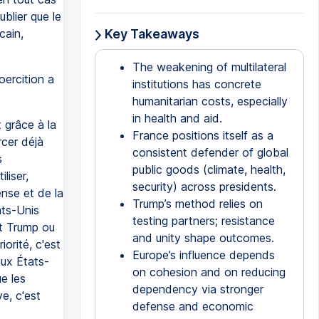
blier que le
cain,
Key Takeaways
The weakening of multilateral
coercition a
institutions has concrete
humanitarian costs, especially
in health and aid.
 grâce à la
France positions itself as a
rcer déjà
consistent defender of global
s
public goods (climate, health,
liser,
security) across presidents.
nse et de la
Trump’s method relies on
ats-Unis
testing partners; resistance
nt Trump ou
and unity shape outcomes.
orité, c'est
Europe’s influence depends
aux États-
on cohesion and on reducing
ue les
dependency via stronger
e, c'est
defense and economic