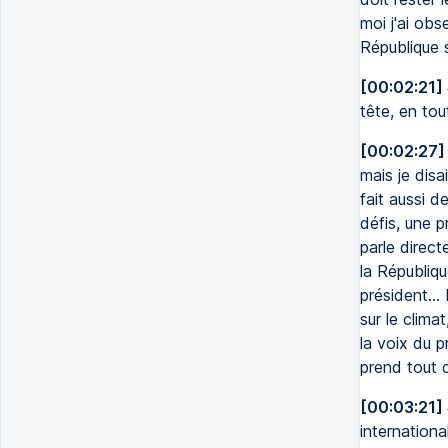
moi j'ai obs
République 
[00:02:21]
tête, en tou
[00:02:27]
mais je disa
fait aussi d
défis, une p
parle direct
la République
président...
sur le clima
la voix du p
prend tout d
[00:03:21]
internationa