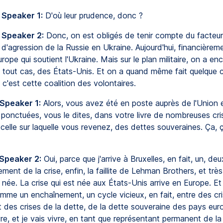
 Speaker 1:
D'où leur prudence, donc ?
 Speaker 2:
Donc, on est obligés de tenir compte du facteur 
 d'agression de la Russie en Ukraine. Aujourd'hui, financièreme
urope qui soutient l'Ukraine. Mais sur le plan militaire, on a en
n tout cas, des États-Unis. Et on a quand même fait quelque 
 c'est cette coalition des volontaires.
 Speaker 1:
Alors, vous avez été en poste auprès de l'Union
ponctuées, vous le dites, dans votre livre de nombreuses cris
elle sur laquelle vous revenez, des dettes souveraines. Ça, 
 Speaker 2:
Oui, parce que j'arrive à Bruxelles, en fait, un, de
ment de la crise, enfin, la faillite de Lehman Brothers, et très 
t née. La crise qui est née aux États-Unis arrive en Europe. Et 
mme un enchaînement, un cycle vicieux, en fait, entre des cr
t des crises de la dette, de la dette souveraine des pays eur
vre, et je vais vivre, en tant que représentant permanent de l