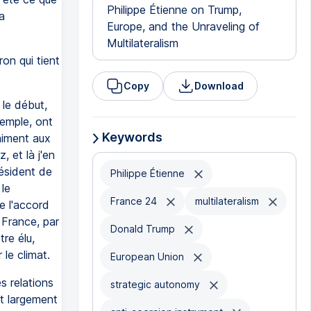
Philippe Étienne on Trump,
a
Europe, and the Unraveling of
Multilateralism
on qui tient
Copy
Download
 le début,
xemple, ont
Keywords
aiment aux
, et là j'en
résident de
Philippe Étienne
 le
France 24
multilateralism
e l'accord
a France, par
Donald Trump
re élu,
le climat.
European Union
s relations
strategic autonomy
st largement