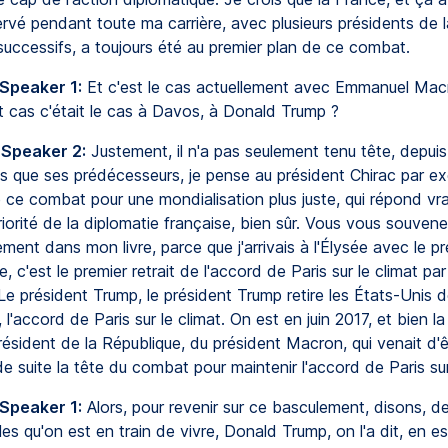
ervé pendant toute ma carrière, avec plusieurs présidents de l
successifs, a toujours été au premier plan de ce combat.
 Speaker 1:
Et c'est le cas actuellement avec Emmanuel Macr
t cas c'était le cas à Davos, à Donald Trump ?
 Speaker 2:
Justement, il n'a pas seulement tenu tête, depuis
is que ses prédécesseurs, je pense au président Chirac par e
e ce combat pour une mondialisation plus juste, qui répond vr
riorité de la diplomatie française, bien sûr. Vous vous souvenez
ement dans mon livre, parce que j'arrivais à l'Élysée avec le p
, c'est le premier retrait de l'accord de Paris sur le climat par
 Le président Trump, le président Trump retire les États-Unis d
t, l'accord de Paris sur le climat. On est en juin 2017, et bien l
résident de la République, du président Macron, qui venait d'êt
e suite la tête du combat pour maintenir l'accord de Paris sur 
 Speaker 1:
Alors, pour revenir sur ce basculement, disons, de
les qu'on est en train de vivre, Donald Trump, on l'a dit, en e