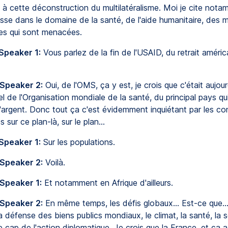
 à cette déconstruction du multilatéralisme. Moi je cite not
sse dans le domaine de la santé, de l'aide humanitaire, des mi
es qui sont menacées.
Speaker 1:
Vous parlez de la fin de l'USAID, du retrait améric
 Speaker 2:
Oui, de l'OMS, ça y est, je crois que c'était aujour
ciel de l'Organisation mondiale de la santé, du principal pays q
argent. Donc tout ça c'est évidemment inquiétant par les c
 sur ce plan-là, sur le plan...
Speaker 1:
Sur les populations.
 Speaker 2:
Voilà.
 Speaker 1:
Et notamment en Afrique d'ailleurs.
 Speaker 2:
En même temps, les défis globaux... Est-ce que...
a défense des biens publics mondiaux, le climat, la santé, la s
le cap de l'action diplomatique. Je crois que la France, et ça 