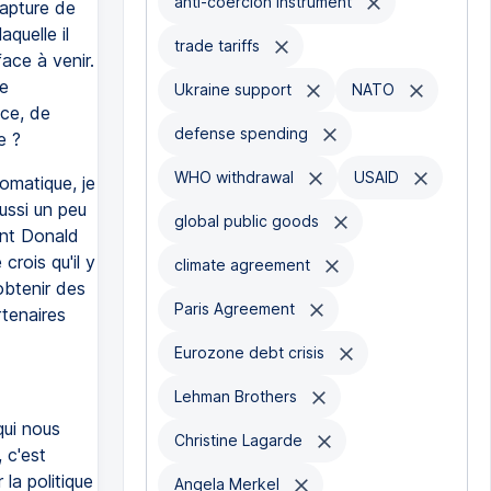
anti-coercion instrument
capture de
quelle il
trade tariffs
ace à venir.
e
Ukraine support
NATO
ace, de
defense spending
e ?
WHO withdrawal
USAID
omatique, je
ussi un peu
global public goods
ent Donald
crois qu'il y
climate agreement
obtenir des
Paris Agreement
tenaires
Eurozone debt crisis
Lehman Brothers
qui nous
Christine Lagarde
 c'est
la politique
Angela Merkel