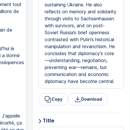
amment tout
sustaining Ukraine. He also
llions de
reflects on memory and solidarity
through visits to Sachsenhausen
with survivors, and on post-
ain de
Soviet Russia’s brief openness
contrasted with Putin’s historical
manipulation and revanchism. He
d'hui le
concludes that diplomacy’s core
ui a donné
—understanding, negotiation,
onséquences
preventing war—remains, but
communication and economic
diplomacy have become central.
Copy
Download
 J'appelle
Title
écurité, ça
a été ce que