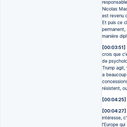
responsable
Nicolas Mad
est revenu c
Et puis ce 
permanent, e
manière dip
[00:03:51]
crois que c'
de psycholo
Trump agit, 
a beaucoup 
concessions
résistent, o
[00:04:25]
[00:04:27]
intéresse, c
l'Europe qu