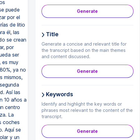
os
 se puede
Generate
ar por el
as de litio
a él, las
Title
ado se crean
Generate a concise and relevant title for
r, por
the transcript based on the main themes
pueda ser
and content discussed.
, es muy
l 80%, ya no
Generate
os mismos,
 segunda
d. Así las
Keywords
an 10 años a
Identify and highlight the key words or
un centro
phrases most relevant to the content of the
za. La
transcript.
os coches
. Aquí se
Generate
lar y un