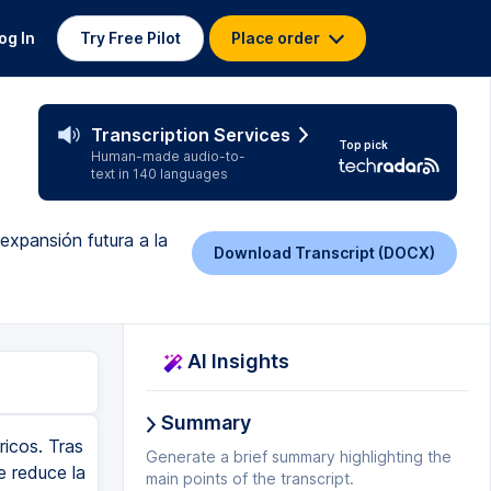
og In
Try Free Pilot
Place order
Transcription Services
Top pick
Human-made audio-to-
text in 140 languages
expansión futura a la
Download Transcript (DOCX)
AI Insights
Summary
icos. Tras
Generate a brief summary highlighting the
e reduce la
main points of the transcript.