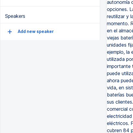
autonomía d
opciones. L
Speakers
reutilizar y
momento. Ro
en el almac
Add new speaker
viejas bater
unidades fi
ejemplo, la 
utilizada p
importante 
puede utili
ahora puede
vida, en sis
baterías bu
sus cliente
comercial c
electricidad
eléctricos.
cubren 84 p