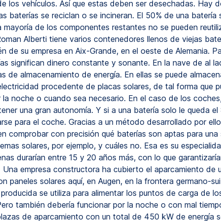
e los vehículos. Así que estas deben ser desechadas. Hay d
as baterías se reciclan o se incineran. El 50% de una batería
 la mayoría de los componentes restantes no se pueden reutiliz
man Alberti tiene varios contenedores llenos de viejas baterí
én de su empresa en Aix-Grande, en el oeste de Alemania. Par
ías significan dinero constante y sonante. En la nave de al l
jas de almacenamiento de energía. En ellas se puede almacena
electricidad procedente de placas solares, de tal forma que 
or la noche o cuando sea necesario. En el caso de los coches
tener una gran autonomía. Y si a una batería solo le queda e
zarse para el coche. Gracias a un método desarrollado por ell
n comprobar con precisión qué baterías son aptas para una
temas solares, por ejemplo, y cuáles no. Esa es su especialida
enas durarían entre 15 y 20 años más, con lo que garantizarí
s. Una empresa constructora ha cubierto el aparcamiento de 
on paneles solares aquí, en Augen, en la frontera germano-sui
 producida se utiliza para alimentar los puntos de carga de l
 Pero también debería funcionar por la noche o con mal tiempo
lazas de aparcamiento con un total de 450 kW de energía so