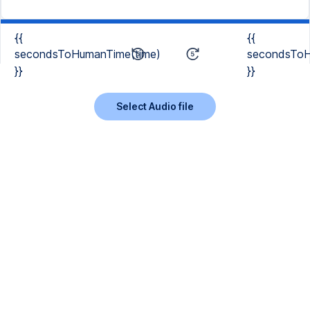
{{
{{
secondsToHumanTime(time)
secondsToH
}}
}}
Select Audio file