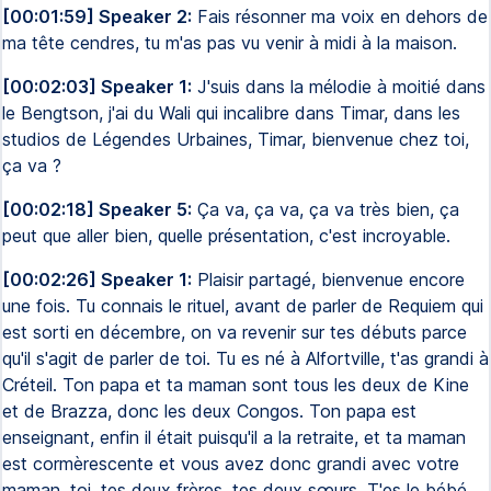
[00:01:59] Speaker 2:
Fais résonner ma voix en dehors de
ma tête cendres, tu m'as pas vu venir à midi à la maison.
[00:02:03] Speaker 1:
J'suis dans la mélodie à moitié dans
le Bengtson, j'ai du Wali qui incalibre dans Timar, dans les
studios de Légendes Urbaines, Timar, bienvenue chez toi,
ça va ?
[00:02:18] Speaker 5:
Ça va, ça va, ça va très bien, ça
peut que aller bien, quelle présentation, c'est incroyable.
[00:02:26] Speaker 1:
Plaisir partagé, bienvenue encore
une fois. Tu connais le rituel, avant de parler de Requiem qui
est sorti en décembre, on va revenir sur tes débuts parce
qu'il s'agit de parler de toi. Tu es né à Alfortville, t'as grandi à
Créteil. Ton papa et ta maman sont tous les deux de Kine
et de Brazza, donc les deux Congos. Ton papa est
enseignant, enfin il était puisqu'il a la retraite, et ta maman
est cormèrescente et vous avez donc grandi avec votre
maman, toi, tes deux frères, tes deux sœurs. T'es le bébé