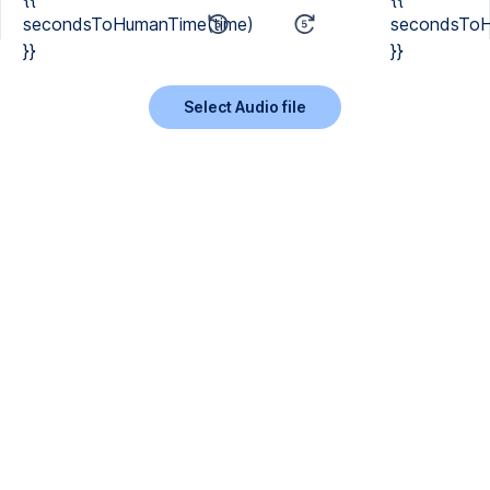
secondsToHumanTime(time)
secondsToH
}}
}}
Select Audio file