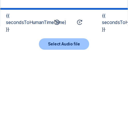
{{
{{
secondsToHumanTime(time)
secondsToH
}}
}}
Select Audio file