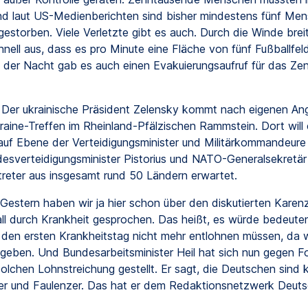
nd laut US-Medienberichten sind bisher mindestens fünf Me
estorben. Viele Verletzte gibt es auch. Durch die Winde brei
hnell aus, dass es pro Minute eine Fläche von fünf Fußballfel
n der Nacht gab es auch einen Evakuierungsaufruf für das Ze
Der ukrainische Präsident Zelensky kommt nach eigenen A
raine-Treffen im Rheinland-Pfälzischen Rammstein. Dort will 
uf Ebene der Verteidigungsminister und Militärkommandeure 
sverteidigungsminister Pistorius und NATO-Generalsekretär
reter aus insgesamt rund 50 Ländern erwartet.
Gestern haben wir ja hier schon über den diskutierten Karen
all durch Krankheit gesprochen. Das heißt, es würde bedeute
 den ersten Krankheitstag nicht mehr entlohnen müssen, da 
 geben. Und Bundesarbeitsminister Heil hat sich nun gegen F
solchen Lohnstreichung gestellt. Er sagt, die Deutschen sind 
r und Faulenzer. Das hat er dem Redaktionsnetzwerk Deuts