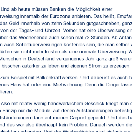
Und ab heute müssen Banken die Möglichkeit einer
rweisung innerhalb der Eurozone anbieten. Das heißt, Empfä
as Geld innerhalb von zehn Sekunden gutgeschrieben, gan
von der Tages- und Uhrzeit. Vorher hat eine Überweisung e
 über das Wochenende auch schon mal 72 Stunden. Ab Anfa
 auch Sofortüberweisungen kostenlos sein, die man selber 
ürfen sie nicht mehr kosten als eine normale Überweisung. Wi
 Menschen in Deutschland vergangenes Jahr ganz groß ware
 bisschen autarker zu leben und eigenen Strom zu erzeugen.
Zum Beispiel mit Balkonkraftwerken. Und dabei ist es auch to
enes Haus hat oder eine Mietwohnung. Denn die Dinger lasse
lieren.
Also mit relativ wenig handwerklichem Geschick kriegt man d
im Prinzip nur die Module, auf denen Aufständerungen befestig
fständerungen dann auf meinen Carport gepackt. Und das ha
nd das war also überhaupt kein Problem. Danach werden di
richter verbunden. Und der Wechselrichter wird einfach nur i