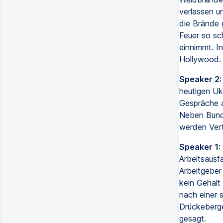
verlassen u
die Brände g
Feuer so sc
einnimmt. I
Hollywood.
Speaker 2:
heutigen Uk
Gespräche a
Neben Bunde
werden Vert
Speaker 1:
Arbeitsausf
Arbeitgeber
kein Gehalt
nach einer 
Drückeberge
gesagt.