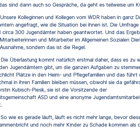
das sind dann auch so Gespräche, da geht es teilweise um Ki
Unsere Kolleginnen und Kollegen vom WDR haben in ganz D
mtern angefragt, wie die Situation bei ihnen ist. Die Umfrage
 circa 300 Jugendämter haben geantwortet. Und das Ergebn
Mitarbeiterinnen und Mitarbeiter im Allgemeinen Sozialen Dien
 Ausnahme, sondern das ist die Regel.
Die Überlastung kommt natürlich erstmal daher, dass es zu 
 den Jugendämtern gibt, um die ganzen Aufgaben zu stemmen
chlicht Plätze in den Heim- und Pflegefamilien und das führt
hmal in ihren Familien bleiben müssen, obwohl sie da gefährd
rstin Kubisch-Piesk, sie ist die Vorsitzende der
tsgemeinschaft ASD und eine anonyme Jugendamtsmitarbeit
.
So wie es gerade läuft, läuft es nicht mehr lange, bevor die
ammenbricht und noch mehr Kinder zu Schade kommen als 