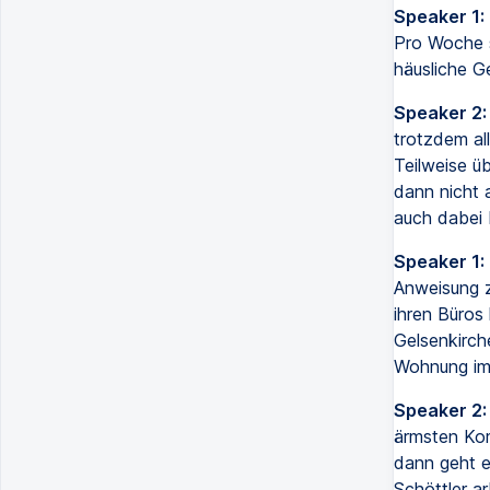
Speaker 1:
Pro Woche s
häusliche G
Speaker 2:
trotzdem al
Teilweise ü
dann nicht 
auch dabei 
Speaker 1:
Anweisung z
ihren Büros
Gelsenkirche
Wohnung im 
Speaker 2:
ärmsten Kom
dann geht e
Schöttler ar