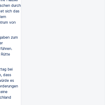
nschen durch
tet sich das
dern
ntrum von
ngaben zum
er
führen.
 Rütte
ztag bei
n, dass
würde es
orderungen
keine
chland