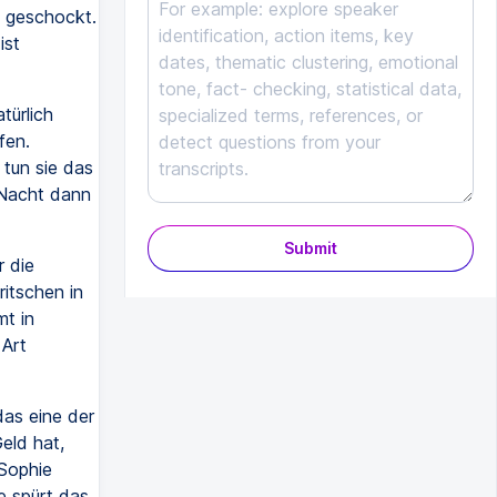
t geschockt.
ist
türlich
fen.
 tun sie das
 Nacht dann
Submit
 die
itschen in
mt in
 Art
das eine der
eld hat,
Sophie
e spürt das