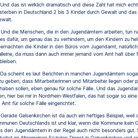
Und das ist wirklich dramatisch und diese Zahl hat mich ech
terben in Deutschland 2 bis 3 Kinder durch Gewalt und das 
ewalt.
Und die Menschen, die in den Jugendämtern arbeiten, tun na
les dafür, um genau das zu verhindern, um den Kindern zu hel
bernachten die Kinder in den Büros vom Jugendamt, natürlich
alleine, da muss dann auch immer jemand vom Amt halt über
bleiben.
Da scheint es laut Berichten in manchen Jugendämtern sogar
u geben, dass Mitarbeiterinnen und Mitarbeiter liegen oder pr
 haben sollen, eben genau für solche Fälle. Und das Jugenda
n, hier bei mir in Nordrhein-Westfalen, das hat sogar so eine
Amt für solche Fälle eingerichtet.
Gerade Gelsenkirchen ist da auch ein heftiges Beispiel, weil 
munen Deutschlands ist und klar, wenn die Kommune kein G
s den Jugendämtern in der Regel auch nicht besonders gut. 
beitet im Allgemeinen Sozialen Dienst in Gelsenkirchen und si