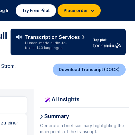
og In
Try Free Pilot
Place order
ll
Transcription Services
Top pick
Human-made audio-to-
text in 140 languages
 Strom.
Download Transcript (DOCX)
AI Insights
Summary
zu einer
Generate a brief summary highlighting the
main points of the transcript.