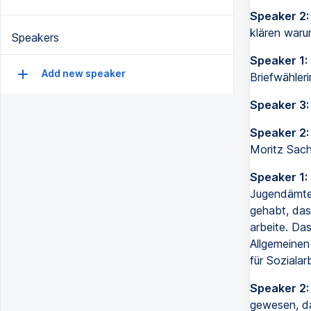
Speaker 2:
klären waru
Speakers
Speaker 1:
Add new speaker
Briefwähler
Speaker 3:
Speaker 2:
Moritz Sach
Speaker 1:
Jugendämter
gehabt, das
arbeite. Das
Allgemeinen
für Sozialarb
Speaker 2:
gewesen, da