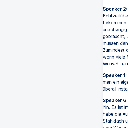
Speaker 2:
Echtzeitübe
bekommen d
unabhängig 
gebraucht,
müssen dann
Zumindest d
worin viele
Wunsch, ein
Speaker 1:
man ein eig
überall instal
Speaker 6:
hin. Es ist 
habe die Au
Stahldach u
dem Wechsel