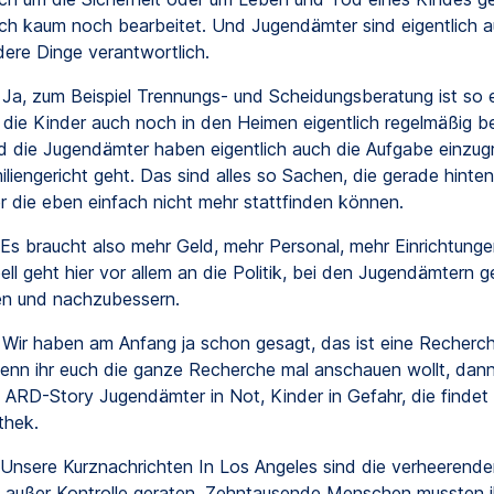
ch kaum noch bearbeitet. Und Jugendämter sind eigentlich 
dere Dinge verantwortlich.
Ja, zum Beispiel Trennungs- und Scheidungsberatung ist so e
 die Kinder auch noch in den Heimen eigentlich regelmäßig b
 die Jugendämter haben eigentlich auch die Aufgabe einzug
liengericht geht. Das sind alles so Sachen, die gerade hinten
 die eben einfach nicht mehr stattfinden können.
Es braucht also mehr Geld, mehr Personal, mehr Einrichtunge
ll geht hier vor allem an die Politik, bei den Jugendämtern 
en und nachzubessern.
Wir haben am Anfang ja schon gesagt, das ist eine Recherc
n ihr euch die ganze Recherche mal anschauen wollt, dann
 ARD-Story Jugendämter in Not, Kinder in Gefahr, die findet i
hek.
Unsere Kurznachrichten In Los Angeles sind die verheerende
außer Kontrolle geraten. Zehntausende Menschen mussten i