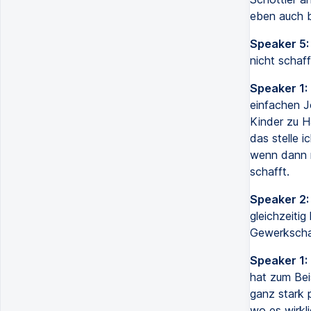
eben auch be
Speaker 5:
nicht schaf
Speaker 1:
einfachen J
Kinder zu H
das stelle 
wenn dann n
schafft.
Speaker 2:
gleichzeitig
Gewerkschaf
Speaker 1:
hat zum Bei
ganz stark p
wo es wirkl