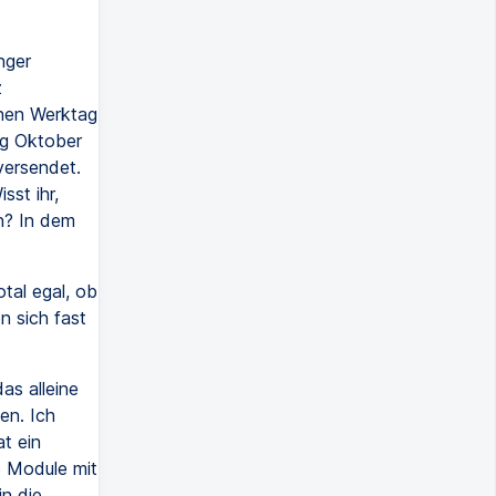
nger
z
inen Werktag
ng Oktober
versendet.
sst ihr,
n? In dem
tal egal, ob
n sich fast
as alleine
en. Ich
t ein
e Module mit
n die