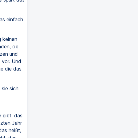
das einfach
g keinen
nden, ob
tzen und
d vor. Und
e die das
 sie sich
e gibt, das
tzten Jahr
das heißt,
ht, das