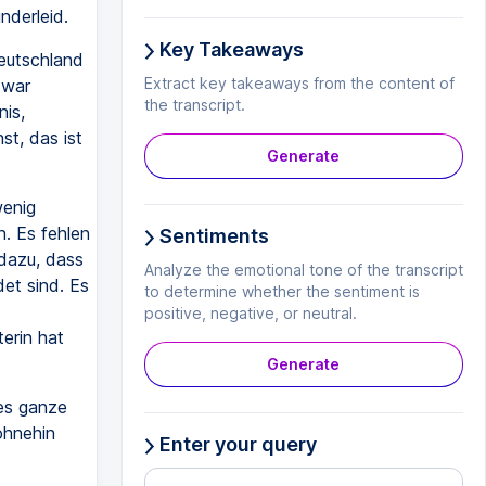
nderleid.
Key Takeaways
eutschland
Extract key takeaways from the content of
 war
the transcript.
is,
st, das ist
Generate
wenig
. Es fehlen
Sentiments
 dazu, dass
Analyze the emotional tone of the transcript
et sind. Es
to determine whether the sentiment is
positive, negative, or neutral.
erin hat
Generate
ses ganze
ohnehin
Enter your query