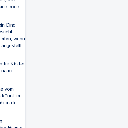
auch noch
in Ding.
esucht
reifen, wenn
 angestellt
n für Kinder
genauer
he vom
 könnt ihr
hr in der
n
hre Häuser