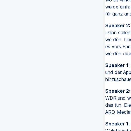
wurde einfa
für ganz an
Speaker 2:
Dann sollen
werden. Und
es vors Fami
werden oder
Speaker 1:
und der Appe
hinzuschau
Speaker 2:
WDR und wen
das tun. Die
ARD-Mediat
Speaker 1:
Waldbrände 