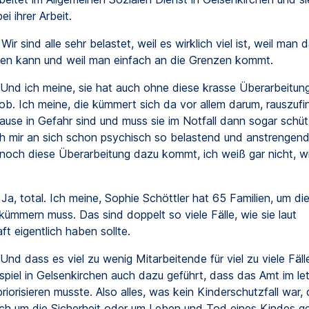
i ihrer Arbeit.
Wir sind alle sehr belastet, weil es wirklich viel ist, weil man 
fen kann und weil man einfach an die Grenzen kommt.
Und ich meine, sie hat auch ohne diese krasse Überarbeitun
ob. Ich meine, die kümmert sich da vor allem darum, rauszufi
ause in Gefahr sind und muss sie im Notfall dann sogar schü
ich mir an sich schon psychisch so belastend und anstrengen
och diese Überarbeitung dazu kommt, ich weiß gar nicht, wi
Ja, total. Ich meine, Sophie Schöttler hat 65 Familien, um die
 kümmern muss. Das sind doppelt so viele Fälle, wie sie laut
t eigentlich haben sollte.
Und dass es viel zu wenig Mitarbeitende für viel zu viele Fäll
spiel in Gelsenkirchen auch dazu geführt, dass das Amt im le
riorisieren musste. Also alles, was kein Kinderschutzfall war, 
ich um die Sicherheit oder um Leben und Tod eines Kindes ge