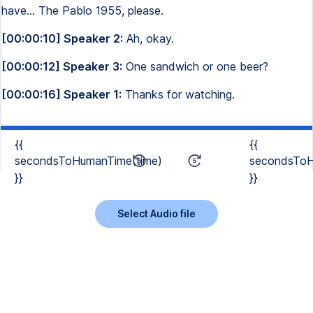
have... The Pablo 1955, please.
[00:00:10] Speaker 2:
Ah, okay.
[00:00:12] Speaker 3:
One sandwich or one beer?
[00:00:16] Speaker 1:
Thanks for watching.
{{
{{
secondsToHumanTime(time)
secondsToH
}}
}}
Select Audio file