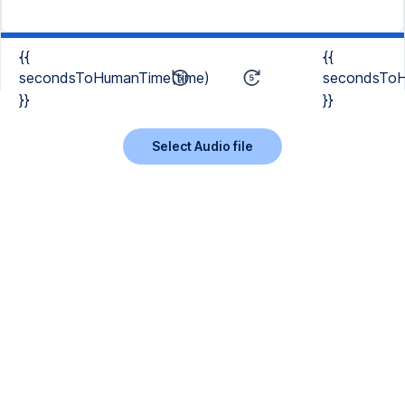
{{
{{
secondsToHumanTime(time)
secondsToH
}}
}}
Select Audio file