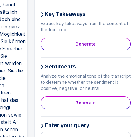
d, hängt
sätzlich
Key Takeaways
doch eine
Extract key takeaways from the content of
tion ganz
the transcript.
Möglichkeit,
 Sie können
Generate
e Sprecher
 Sie
ert werden
Sentiments
en Sie die
Analyze the emotional tone of the transcript
die
to determine whether the sentiment is
on
positive, negative, or neutral.
fnen.
 hat das
Generate
elegt
tion sowie
stellt A-
Enter your query
nn sehen
edürfen die