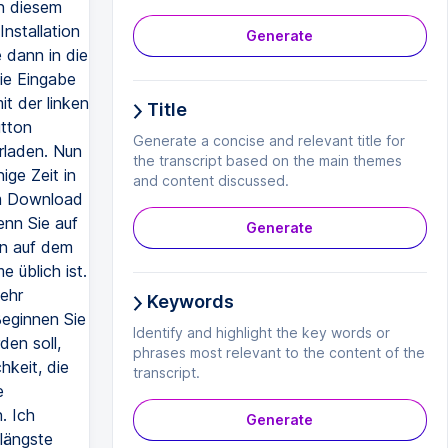
n diesem
nstallation
Generate
 dann in die
ie Eingabe
it der linken
Title
utton
Generate a concise and relevant title for
rladen. Nun
the transcript based on the main themes
ige Zeit in
and content discussed.
em Download
enn Sie auf
Generate
in auf dem
 üblich ist.
sehr
Keywords
eginnen Sie
Identify and highlight the key words or
den soll,
phrases most relevant to the content of the
hkeit, die
transcript.
e
. Ich
Generate
längste