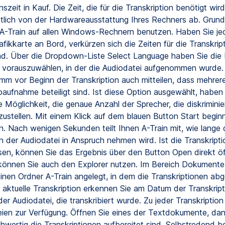
nszeit in Kauf. Die Zeit, die für die Transkription benötigt wir
lich von der Hardwareausstattung Ihres Rechners ab. Grund
A-Train auf allen Windows-Rechnern benutzen. Haben Sie je
fikkarte an Bord, verkürzen sich die Zeiten für die Transkrip
d. Über die Dropdown-Liste Select Language haben Sie die 
 vorauszuwählen, in der die Audiodatei aufgenommen wurde.
m vor Beginn der Transkription auch mitteilen, dass mehrer
oaufnahme beteiligt sind. Ist diese Option ausgewählt, haben
e Möglichkeit, die genaue Anzahl der Sprecher, die diskrimini
zustellen. Mit einem Klick auf dem blauen Button Start beginn
on. Nach wenigen Sekunden teilt Ihnen A-Train mit, wie lange 
n der Audiodatei in Anspruch nehmen wird. Ist die Transkripti
en, können Sie das Ergebnis über den Button Open direkt öf
önnen Sie auch den Explorer nutzen. Im Bereich Dokumente
nen Ordner A-Train angelegt, in dem die Transkriptionen abg
 aktuelle Transkription erkennen Sie am Datum der Transkrip
 Audiodatei, die transkribiert wurde. Zu jeder Transkription 
eien zur Verfügung. Öffnen Sie eines der Textdokumente, da
chwertig die Transkriptionen aufbereitet sind. Selbstredend b