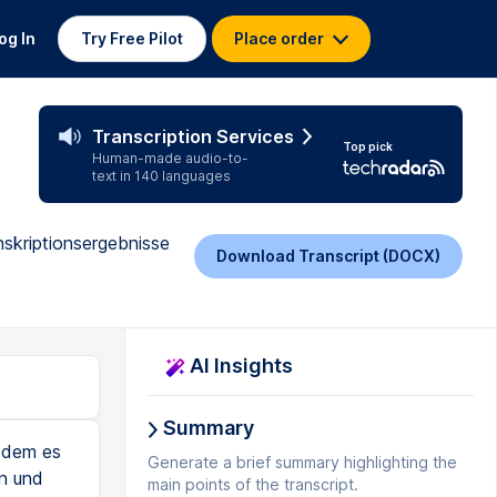
og In
Try Free Pilot
Place order
Transcription Services
Top pick
Human-made audio-to-
text in 140 languages
anskriptionsergebnisse
Download Transcript (DOCX)
AI Insights
Summary
 dem es
Generate a brief summary highlighting the
in und
main points of the transcript.