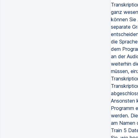
Transkriptio
ganz wesent
können Sie 
separate Gra
entscheiden
die Sprache
dem Program
an der Audi
weiterhin di
müssen, ein
Transkripti
Transkriptio
abgeschloss
Ansonsten k
Programm ei
werden. Die
am Namen der
Train 5 Dat
Sie, wie ho