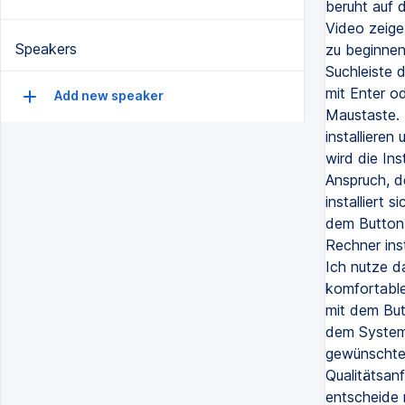
beruht auf 
Video zeige 
Speakers
zu beginnen
Suchleiste 
mit Enter od
Add new speaker
Maustaste. 
installiere
wird die Ins
Anspruch, d
installiert 
dem Button 
Rechner ins
Ich nutze da
komfortable
mit dem Butt
dem System 
gewünschte 
Qualitätsan
entscheide 