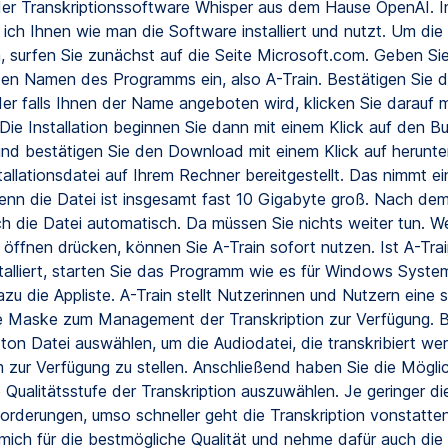
der Transkriptionssoftware Whisper aus dem Hause OpenAI. I
ich Ihnen wie man die Software installiert und nutzt. Um die I
, surfen Sie zunächst auf die Seite Microsoft.com. Geben Sie
den Namen des Programms ein, also A-Train. Bestätigen Sie d
er falls Ihnen der Name angeboten wird, klicken Sie darauf m
Die Installation beginnen Sie dann mit einem Klick auf den B
n und bestätigen Sie den Download mit einem Klick auf herunte
tallationsdatei auf Ihrem Rechner bereitgestellt. Das nimmt ein
enn die Datei ist insgesamt fast 10 Gigabyte groß. Nach d
sich die Datei automatisch. Da müssen Sie nichts weiter tun. W
öffnen drücken, können Sie A-Train sofort nutzen. Ist A-Tra
talliert, starten Sie das Programm wie es für Windows Systeme
zu die Appliste. A-Train stellt Nutzerinnen und Nutzern eine 
 Maske zum Management der Transkription zur Verfügung. B
on Datei auswählen, um die Audiodatei, die transkribiert wer
zur Verfügung zu stellen. Anschließend haben Sie die Möglic
Qualitätsstufe der Transkription auszuwählen. Je geringer di
forderungen, umso schneller geht die Transkription vonstatten
mich für die bestmögliche Qualität und nehme dafür auch die 