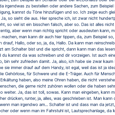
 da irgendwas zu bestellen oder andere Sachen, zum Beispiel h
igung, kannst du Töne hinzufügen und so. Ich zeige euch glei
 Ja, so sieht die aus. Hier spreche ich, ist zwar nicht hundert
eht, so viel ist ein bisschen falsch, aber so. Das ist alles nicht
entig, aber wenn man richtig spricht oder ausdeuten kann, 
 machen, man kann dir auch hier tippen, da, zum Beispiel so, 
 drauf, Hallo, oder so, ja, da, Hallo. Da kann man reinschrei
zt am Schalter bist und die spricht, dann kann man das lese
 du kannst da was schreiben und dir vorzeigen. Ist auch eine
o, bin sehr zufrieden damit. Ja, also, ich habe sie zwar kaum
e sie immer drauf auf dem Handy, ist egal, weil das ist ja ideal
r die Gehörlose, für Schwere und die E-Träger. Auch für Mensc
e Erkältung haben, also meine Ohren haben, die nicht versteh
enschen, die gerne nicht zuhören wollen oder die haben sehr
o weiter. Ja, das ist toll, sowas. Kann man eingeben, kann m
er drücken, runter, ja, alles, was geschrieben ist. Man kann 
 wenn man irgendwo am... Schalter ist und dass man da jetzt, 
cher oder wenn man im Fahrstuhl ist, Lautsprechanlage, da