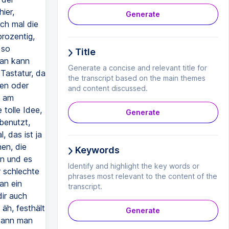
ier,
Generate
ch mal die
prozentig,
 so
Title
man kann
Generate a concise and relevant title for
Tastatur, da
the transcript based on the main themes
ben oder
and content discussed.
n am
 tolle Idee,
Generate
 benutzt,
, das ist ja
hen, die
Keywords
en und es
Identify and highlight the key words or
 schlechte
phrases most relevant to the content of the
an ein
transcript.
dir auch
äh, festhält
Generate
 kann man