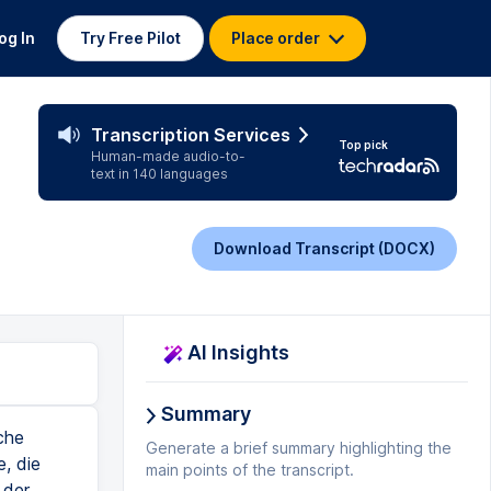
og In
Try Free Pilot
Place order
Transcription Services
Top pick
Human-made audio-to-
text in 140 languages
Download Transcript (DOCX)
AI Insights
Summary
che
Generate a brief summary highlighting the
, die
main points of the transcript.
 der