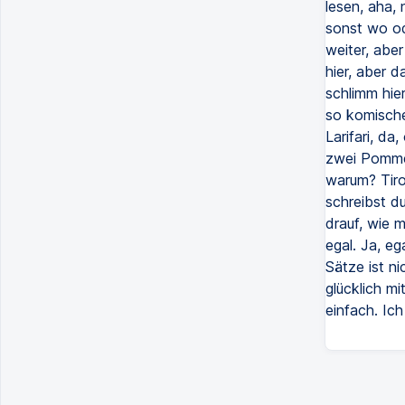
lesen, aha,
sonst wo od
weiter, aber
hier, aber 
schlimm hie
so komische
Larifari, d
zwei Pommes
warum? Tiro
schreibst d
drauf, wie m
egal. Ja, e
Sätze ist ni
glücklich m
einfach. Ich