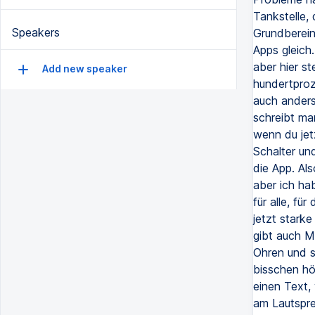
Tankstelle,
Speakers
Grundberein
Apps gleich.
aber hier st
Add new speaker
hundertproz
auch anders
schreibt man
wenn du jet
Schalter und
die App. Als
aber ich hab
für alle, fü
jetzt stark
gibt auch M
Ohren und s
bisschen höh
einen Text,
am Lautspre