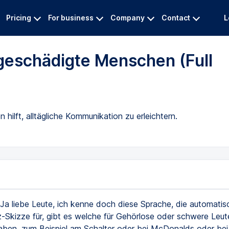
Pricing
For business
Company
Contact
L
geschädigte Menschen (Full
hilft, alltägliche Kommunikation zu erleichtern.
Ja liebe Leute, ich kenne doch diese Sprache, die automatis
-Skizze für, gibt es welche für Gehörlose oder schwere Leute
ben, zum Beispiel am Schalter oder bei McDonalds oder bei