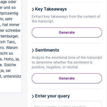
sage oder
er und so
Key Takeaways
rtprozentig
Extract key takeaways from the content of
r, sehr
the transcript.
, hat immer
ier schreibe
Generate
 Hamburger,
ich Taro,
aro. Warum
Sentiments
nicht so
Analyze the emotional tone of the transcript
a, Hoho, ja,
to determine whether the sentiment is
e. Solche
positive, negative, or neutral.
ja, sei
, unterstütz
Generate
Enter your query