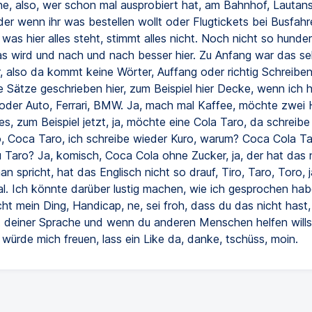
 ne, also, wer schon mal ausprobiert hat, am Bahnhof, Lautan
er wenn ihr was bestellen wollt oder Flugtickets bei Busfahr
 was hier alles steht, stimmt alles nicht. Noch nicht so hunde
das wird und nach und nach besser hier. Zu Anfang war das seh
r, also da kommt keine Wörter, Auffang oder richtig Schreiben
 Sätze geschrieben hier, zum Beispiel hier Decke, wenn ich h
a, oder Auto, Ferrari, BMW. Ja, mach mal Kaffee, möchte zwei
, zum Beispiel jetzt, ja, möchte eine Cola Taro, da schreibe 
, Coca Taro, ich schreibe wieder Kuro, warum? Coca Cola T
u Taro? Ja, komisch, Coca Cola ohne Zucker, ja, der hat das 
an spricht, hat das Englisch nicht so drauf, Tiro, Taro, Toro, j
gal. Ich könnte darüber lustig machen, wie ich gesprochen hab
cht mein Ding, Handicap, ne, sei froh, dass du das nicht hast, 
it deiner Sprache und wenn du anderen Menschen helfen willst
 würde mich freuen, lass ein Like da, danke, tschüss, moin.