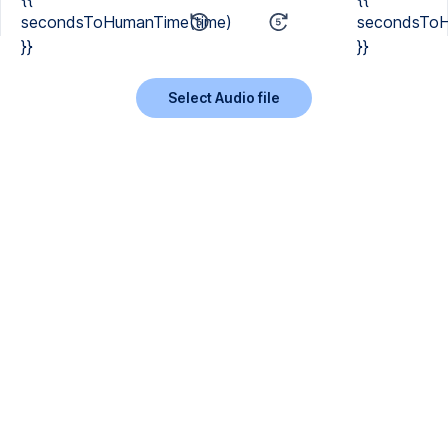
secondsToHumanTime(time)
secondsToH
}}
}}
Select Audio file