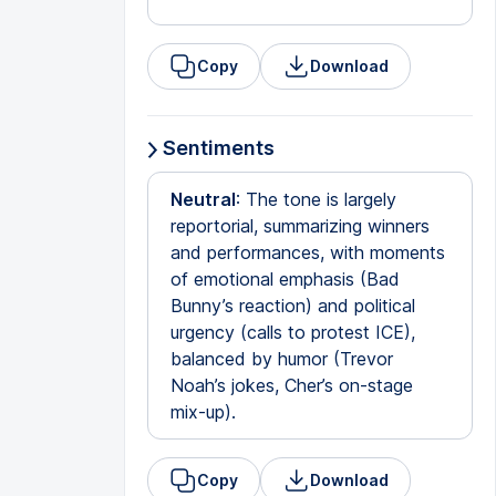
Copy
Download
Sentiments
Neutral
: The tone is largely
reportorial, summarizing winners
and performances, with moments
of emotional emphasis (Bad
Bunny’s reaction) and political
urgency (calls to protest ICE),
balanced by humor (Trevor
Noah’s jokes, Cher’s on-stage
mix-up).
Copy
Download