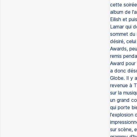
cette soirée
album de l'
Eilish et pu
Lamar qui d
sommet du r
désiré, celu
Awards, peu 
remis penda
Award pour a
a donc dés
Globe. Il y 
revenue à Th
sur la musiq
un grand co
qui porte b
l'explosion 
impressionn
sur scène, e
grammy d'hon