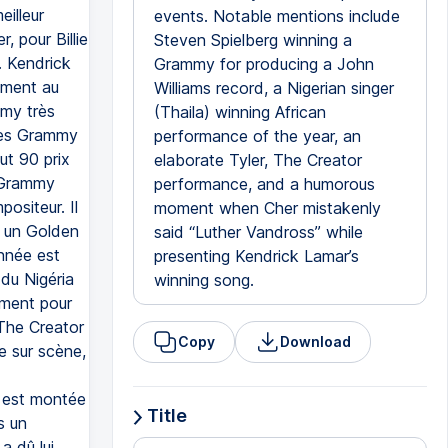
eilleur
events. Notable mentions include
 pour Billie
Steven Spielberg winning a
. Kendrick
Grammy for producing a John
iment au
Williams record, a Nigerian singer
mmy très
(Thaila) winning African
 ces Grammy
performance of the year, an
ut 90 prix
elaborate Tyler, The Creator
 Grammy
performance, and a humorous
ositeur. Il
moment when Cher mistakenly
 un Golden
said “Luther Vandross” while
année est
presenting Kendrick Lamar’s
 du Nigéria
winning song.
oment pour
 The Creator
Copy
Download
e sur scène,
r est montée
Title
s un
a dû lui