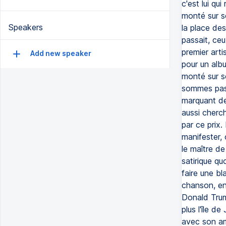
c'est lui qu
monté sur s
Speakers
la place de
passait, ce
premier arti
Add new speaker
pour un albu
monté sur s
sommes pas 
marquant de l
aussi cherch
par ce prix.
manifester, 
le maître de
satirique qu
faire une b
chanson, en 
Donald Trump
plus l'île d
avec son ami