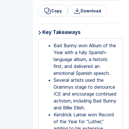
Copy
Download
Key Takeaways
Bad Bunny won Album of the
Year with a fully Spanish-
language album, a historic
first, and delivered an
emotional Spanish speech.
Several artists used the
Grammys stage to denounce
ICE and encourage continued
activism, including Bad Bunny
and Billie Eilish.
Kendrick Lamar won Record
of the Year for “Luther,”
adding to his extensive