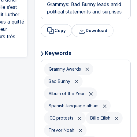
Grammys: Bad Bunny leads amid
lle s'est
political statements and surprises
it Luther
us a quitté
heur
Copy
Download
rs très
Keywords
Grammy Awards
Bad Bunny
Album of the Year
Spanish-language album
ICE protests
Billie Eilish
Trevor Noah