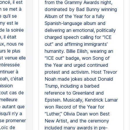
ncé, il est
from the Grammy Awards night,
n se met à
dominated by Bad Bunny winning
qu'il se
Album of the Year for a fully
ny est le
Spanish-language album and
de la soirée
delivering an emotional, politically
il était
charged speech calling for “ICE
ux, nous ne
out” and affirming immigrants’
s le plus
humanity. Billie Eilish, wearing an
est venue elle
“ICE out” badge, won Song of
intéressée
the Year and urged continued
ntinuer à
protest and activism. Host Trevor
oah, c'était
Noah made jokes about Donald
ission
Trump, including a barbed
 tout cas de
reference to Greenland and
eilleure
Epstein. Musically, Kendrick Lamar
e autant que
won Record of the Year for
qu'il n'y a
“Luther,” Olivia Dean won Best
r se promener
New Artist, and the ceremony
 Loïc de
included many awards in pre-