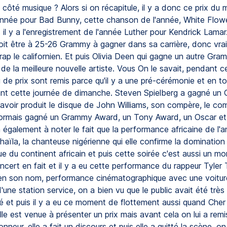
 côté musique ? Alors si on récapitule, il y a donc ce prix du m
année pour Bad Bunny, cette chanson de l'année, White Flower,
is il y a l'enregistrement de l'année Luther pour Kendrick Lamar
oit être à 25-26 Grammy à gagner dans sa carrière, donc vra
ap le californien. Et puis Olivia Deen qui gagne un autre Gra
i de la meilleure nouvelle artiste. Vous On le savait, pendant
de prix sont remis parce qu'il y a une pré-cérémonie et en to
nt cette journée de dimanche. Steven Spielberg a gagné un
voir produit le disque de John Williams, son compère, le comp
ormais gagné un Grammy Award, un Tony Award, un Oscar et
a également à noter le fait que la performance africaine de l'
aïla, la chanteuse nigérienne qui elle confirme la domination
ue du continent africain et puis cette soirée c'est aussi un m
ncert en fait et il y a eu cette performance du rappeur Tyler
ien son nom, performance cinématographique avec une voitur
d'une station service, on a bien vu que le public avait été très
é et puis il y a eu ce moment de flottement aussi quand Che
lle est venue à présenter un prix mais avant cela on lui a remi
neur, elle a fait un discours et puis elle a quitté la scène, on 