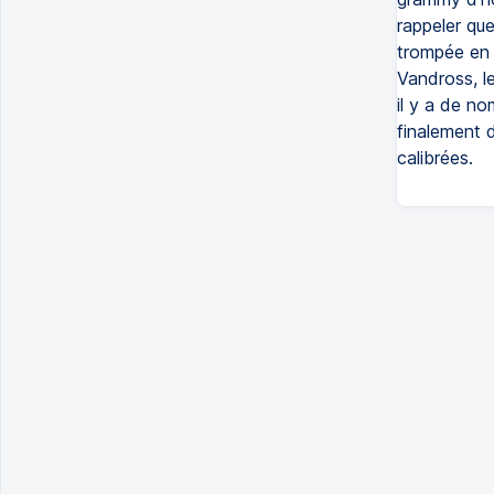
rappeler que 
trompée en 
Vandross, l
il y a de n
finalement d
calibrées.