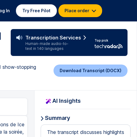
og In
Try Free Pilot
Place order
l
Transcription Services
Top pick
Human-made audio-to-
text in 140 languages
id show-stopping
Download Transcript (DOCX)
AI Insights
Summary
ions de Ice
 la soirée,
The transcript discusses highlights