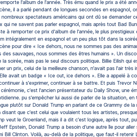
i remporte l'album de l'année. Très ému quand le prix a été anno
cène, il a parlé pendant de longues secondes en espagnol, o
s nombreux spectateurs américains qui ont dû se demander ce 
ux qui ne savent pas parler espagnol, mais après tout Bad Bun
ste à remporter ce prix d'album de l'année, le plus prestigieux 
m intégralement en espagnol et un peu plus tôt dans la soirée, 
cène pour dire « Ice dehors, nous ne sommes pas des anima
des sauvages, nous sommes des êtres humains ». Un discour
a soirée, mais pas le seul discours politique. Billie Eilish qui 
er un prix, celui de la meilleure chanson, n'avait pas l'air très 
 Elle avait un badge « Ice out, ice dehors ». Elle a appelé à co
continuer à s'exprimer, continuer à se battre. Et puis Trevor N
 cérémonie, c'est l'ancien présentateur du Daily Show, une ém
otidienne. pu s'empêcher lui aussi de parler de la situation, en
lague plutôt sur Donald Trump en parlant de ce Grammy de la m
disant que c'est celui que voulaient tous les artistes, presqu
 veut le Groenland, mais il a dit c'est logique, après tout, puis
e Jeff Epstein, Donald Trump a besoin d'une autre île pour alle
 Bill Clinton. Voilà, au-delà de la politique, que faut-il retenir