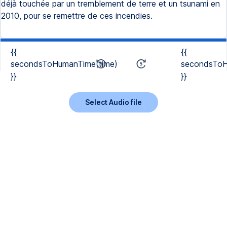
déjà touchée par un tremblement de terre et un tsunami en
2010, pour se remettre de ces incendies.
{{
{{
secondsToHumanTime(time)
secondsToH
}}
}}
Select Audio file