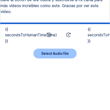
más vídeos increíbles como este. Gracias por ver este
vídeo.
{{
{{
secondsToHumanTime(time)
secondsToH
}}
}}
Select Audio file