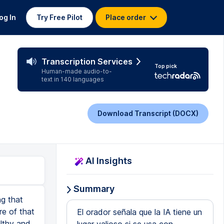
og In
Try Free Pilot
Place order
Transcription Services
Top pick
Human-made audio-to-
text in 140 languages
Download Transcript (DOCX)
AI Insights
Summary
ng that
re of that
El orador señala que la IA tiene un
althy and