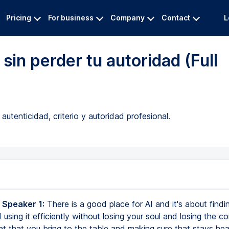
Pricing
For business
Company
Contact
L
sin perder tu autoridad (Full
 autenticidad, criterio y autoridad profesional.
 Speaker 1:
There is a good place for AI and it's about findi
using it efficiently without losing your soul and losing the co
at that you bring to the table and making sure that stays he