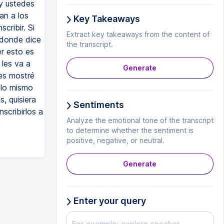
 y ustedes
an a los
Key Takeaways
cribir. Si
Extract key takeaways from the content of
 donde dice
the transcript.
r esto es
 les va a
Generate
es mostré
 lo mismo
, quisiera
Sentiments
scribirlos a
Analyze the emotional tone of the transcript
,
to determine whether the sentiment is
positive, negative, or neutral.
Generate
Enter your query