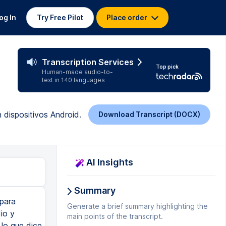
og In
Try Free Pilot
Place order
Transcription Services
Top pick
Human-made audio-to-
text in 140 languages
n dispositivos Android.
Download Transcript (DOCX)
AI Insights
Summary
para
Generate a brief summary highlighting the
dio y
main points of the transcript.
lo que dice