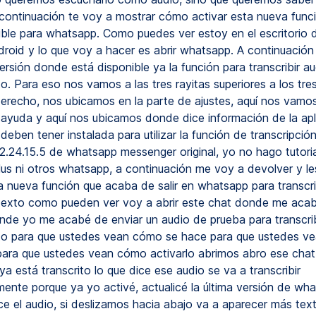
a continuación te voy a mostrar cómo activar esta nueva func
ible para whatsapp. Como puedes ver estoy en el escritorio 
droid y lo que voy a hacer es abrir whatsapp. A continuación
ersión donde está disponible ya la función para transcribir a
o. Para eso nos vamos a las tres rayitas superiores a los tre
derecho, nos ubicamos en la parte de ajustes, aquí nos vamos
ayuda y aquí nos ubicamos donde dice información de la apl
deben tener instalada para utilizar la función de transcripció
 2.24.15.5 de whatsapp messenger original, yo no hago tutori
us ni otros whatsapp, a continuación me voy a devolver y le
a nueva función que acaba de salir en whatsapp para transcri
texto como pueden ver voy a abrir este chat donde me acaba
nde yo me acabé de enviar un audio de prueba para transcrib
to para que ustedes vean cómo se hace para que ustedes v
para que ustedes vean cómo activarlo abrimos abro ese cha
a está transcrito lo que dice ese audio se va a transcribir
ente porque ya yo activé, actualicé la última versión de wh
ice el audio, si deslizamos hacia abajo va a aparecer más te