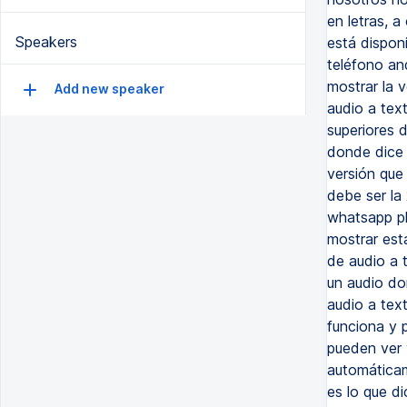
en letras, 
Speakers
está dispon
teléfono an
mostrar la v
Add new speaker
audio a text
superiores 
donde dice 
versión que 
debe ser la
whatsapp pl
mostrar est
de audio a 
un audio do
audio a tex
funciona y 
pueden ver y
automáticam
es lo que d