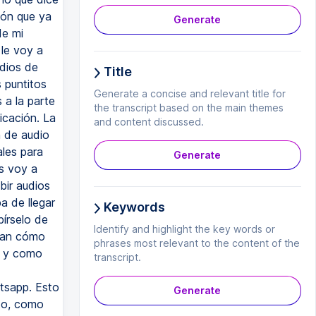
ión que ya
Generate
de mi
 le voy a
udios de
Title
s puntitos
Generate a concise and relevant title for
 a la parte
the transcript based on the main themes
icación. La
and content discussed.
n de audio
ales para
Generate
s voy a
bir audios
 de llegar
Keywords
írselo de
Identify and highlight the key words or
ean cómo
phrases most relevant to the content of the
t y como
transcript.
atsapp. Esto
Generate
xto, como