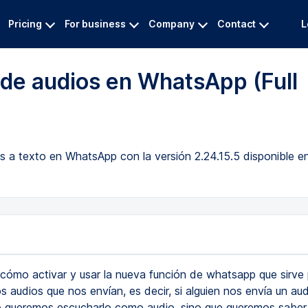
Pricing
For business
Company
Contact
L
 de audios en WhatsApp (Full
dios a texto en WhatsApp con la versión 2.24.15.5 disponible e
cómo activar y usar la nueva función de whatsapp que sirve 
los audios que nos envían, es decir, si alguien nos envía un au
 queremos escucharlo como audio, sino que queremos saber 