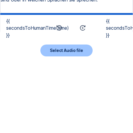
{{
{{
secondsToHumanTime(time)
secondsToH
}}
}}
Select Audio file