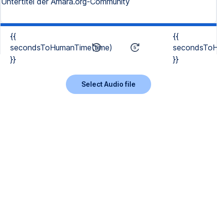
Untertitel der Amara.org-Community
{{
{{
secondsToHumanTime(time)
secondsToH
}}
}}
Select Audio file