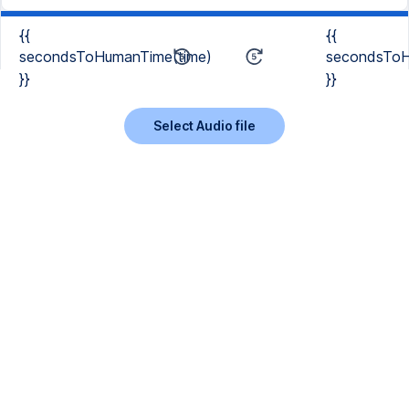
{{
{{
secondsToHumanTime(time)
secondsToH
}}
}}
Select Audio file