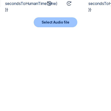
secondsToHumanTime(time)
secondsToH
}}
}}
Select Audio file