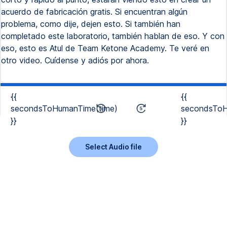
{{
{{
secondsToHumanTime(time)
secondsToH
}}
}}
Select Audio file