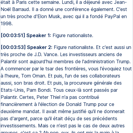
était à Paris cette semaine. Lundi, il a déjeuné avec Jean-
Noël Barraud. Il a donné une conférence également. C'est
un très proche d'Elon Musk, avec qui il a fondé PayPal en
1998.
[00:03:51] Speaker 1:
Figure nationaliste.
[00:03:53] Speaker 2:
Figure nationaliste. Et c'est aussi un
très proche de J.D. Vance. Les investisseurs anciens de
Palantir sont aujourd'hui membres de l'administration Trump.
A commencer par le tsar des frontières, vous l'évoquiez tout
à l'heure, Tom Oman. Et puis, l'un de ses collaborateurs
aussi, son bras droit. Et puis, la procureure générale des
Etats-Unis, Pam Bondi. Tous ceux-là sont passés par
Palantir. Certes, Peter Thiel n'a pas contribué
financièrement à l'élection de Donald Trump pour ce
deuxième mandat. Il avait même justifié qu'il ne donnerait
pas d'argent, parce qu'il était déçu de ses précédents
investissements. Mais ce n'est pas le cas de deux autres
groupes, c'est ça ? Ah non, eux, ils ont mis la main à la