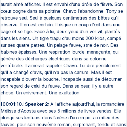
aurait aimé afficher. Il est envahi d'une drôle de fièvre. Son
cœur cogne dans sa poitrine. Chavo l'abandonne. Tony se
retrouve seul. Seul à quelques centimètres des bêtes qu'il
observe. Il en est certain. Il risque un coup d'œil dans une
cage et se fige. Face à lui, deux yeux d'un ver vif, plantés
dans les siens. Un tigre trapu d'au moins 200 kilos, campé
sur ses quatre pattes. Un pelage fauve, strié de noir. Des
babines épaisses. Une respiration lourde, menaçante, qui
génère des décharges électriques dans sa colonne
vertébrale. Il aimerait rappeler Chavo. Lui dire péniblement
qu'il a changé d'avis, qu'il n'a pas la carrure. Mais il est
incapable d'ouvrir la bouche. Incapable aussi de détourner
son regard de celui du fauve. Dans sa peur, il y a autre
chose. Un enivrement. Une exaltation.
[00:01:10] Speaker 2:
A l'affiche aujourd'hui, la romancière
Mélissa d'Acosta avec ses 5 millions de livres vendus. Elle
plonge ses lecteurs dans l'arène d'un cirque, au milieu des
fauves, pour son neuvième roman, surprenant, tendu et sans