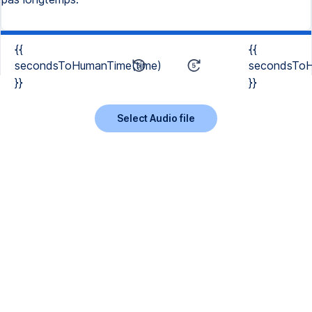
{{
{{
secondsToHumanTime(time)
secondsToH
}}
}}
Select Audio file