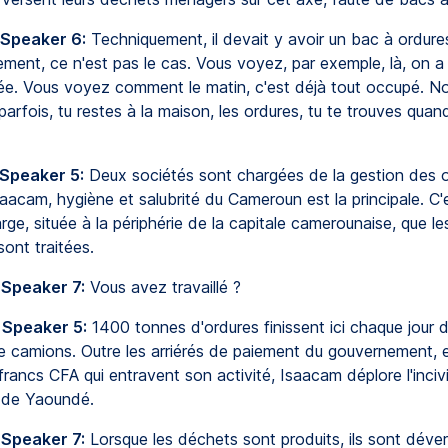
 Speaker 6:
Techniquement, il devait y avoir un bac à ordure
ment, ce n'est pas le cas. Vous voyez, par exemple, là, on a
rée. Vous voyez comment le matin, c'est déjà tout occupé. No
arfois, tu restes à la maison, les ordures, tu te trouves qu
 Speaker 5:
Deux sociétés sont chargées de la gestion des o
aacam, hygiène et salubrité du Cameroun est la principale. C'
ge, située à la périphérie de la capitale camerounaise, que le
ont traitées.
 Speaker 7:
Vous avez travaillé ?
 Speaker 5:
1400 tonnes d'ordures finissent ici chaque jour d
e camions. Outre les arriérés de paiement du gouvernement, 
 francs CFA qui entravent son activité, Isaacam déplore l'inci
 de Yaoundé.
 Speaker 7:
Lorsque les déchets sont produits, ils sont déve