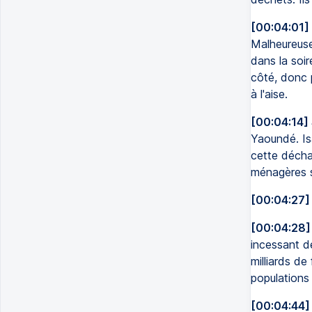
[00:04:01]
Malheureuse
dans la soi
côté, donc p
à l'aise.
[00:04:14]
Yaoundé. Is
cette déchar
ménagères s
[00:04:27]
[00:04:28]
incessant d
milliards de
populations
[00:04:44]