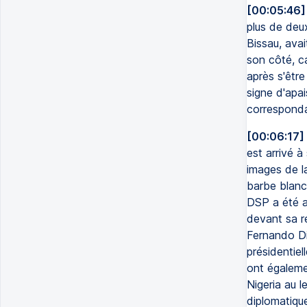
[00:05:46]
plus de deu
Bissau, ava
son côté, ca
après s'êtr
signe d'apai
corresponda
[00:06:17]
est arrivé à
images de la
barbe blanc
DSP a été a
devant sa ré
Fernando Di
présidentiel
ont égaleme
Nigeria au l
diplomatiqu