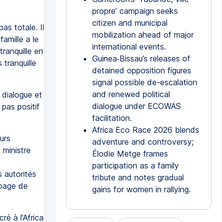
propre’ campaign seeks
citizen and municipal
s totale. Il
mobilization ahead of major
famille a le
international events.
tranquille en
Guinea‑Bissau’s releases of
 tranquille
detained opposition figures
signal possible de-escalation
and renewed political
 dialogue et
dialogue under ECOWAS
pas positif
facilitation.
Africa Eco Race 2026 blends
urs
adventure and controversy;
 ministre
Élodie Metge frames
participation as a family
s autorités
tribute and notes gradual
 page de
gains for women in rallying.
é à l'Africa