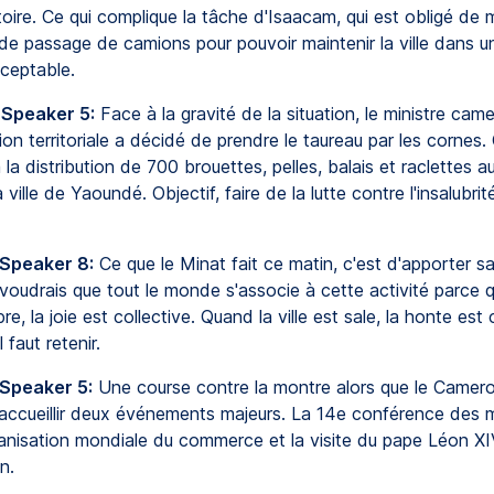
oire. Ce qui complique la tâche d'Isaacam, qui est obligé de mu
de passage de camions pour pouvoir maintenir la ville dans u
cceptable.
 Speaker 5:
Face à la gravité de la situation, le ministre cam
ion territoriale a décidé de prendre le taureau par les cornes. C
la distribution de 700 brouettes, pelles, balais et raclettes a
a ville de Yaoundé. Objectif, faire de la lutte contre l'insalubri
 Speaker 8:
Ce que le Minat fait ce matin, c'est d'apporter sa
e voudrais que tout le monde s'associe à cette activité parce 
pre, la joie est collective. Quand la ville est sale, la honte est 
l faut retenir.
 Speaker 5:
Une course contre la montre alors que le Camer
 accueillir deux événements majeurs. La 14e conférence des m
ganisation mondiale du commerce et la visite du pape Léon X
n.