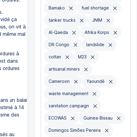
Bamako
fuel shortage
s.
 vidé ça
tanker trucks
JNIM
us, on vit à
Al-Qaeda
Afrika Korps
and même mal
DR Congo
landslide
rdures à
coltan
M23
est dans
s ordures
artisanal miners
Cameroon
Yaoundé
waste management
ans un balai
sanitation campaign
estimé à 14
visme des
ECOWAS
Guinea-Bissau
Domingos Simões Pereira
rsés au