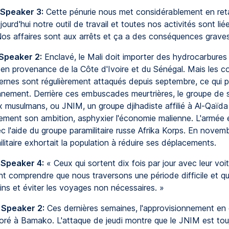
 Speaker 3:
Cette pénurie nous met considérablement en ret
ourd'hui notre outil de travail et toutes nos activités sont lié
Nos affaires sont aux arrêts et ça a des conséquences graves
 Speaker 2:
Enclavé, le Mali doit importer des hydrocarbures p
n provenance de la Côte d'Ivoire et du Sénégal. Mais les c
ernes sont régulièrement attaqués depuis septembre, ce qui p
onnement. Derrière ces embuscades meurtrières, le groupe de 
ux musulmans, ou JNIM, un groupe djihadiste affilié à Al-Qaïda 
irement son ambition, asphyxier l'économie malienne. L'armée 
 l'aide du groupe paramilitaire russe Afrika Korps. En novemb
ilitaire exhortait la population à réduire ses déplacements.
 Speaker 4:
« Ceux qui sortent dix fois par jour avec leur voit
 comprendre que nous traversons une période difficile et qu'i
ns et éviter les voyages non nécessaires. »
 Speaker 2:
Ces dernières semaines, l'approvisionnement en 
ioré à Bamako. L'attaque de jeudi montre que le JNIM est touj