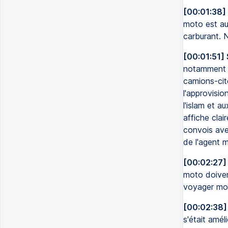
[00:01:38]
moto est auj
carburant. 
[00:01:51]
notamment e
camions-cit
l'approvisi
l'islam et a
affiche cla
convois avec
de l'agent m
[00:02:27]
moto doivent
voyager moi
[00:02:38]
s'était amél