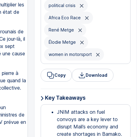
ltiplier les
political crisis
n état de
Africa Eco Race
René Metge
erounais de
e jour-là, il
Élodie Metge
ux sept
té une cause
women in motorsport
 pierre à
Copy
Download
que quand la
collective.
Key Takeaways
oun
JNIM attacks on fuel
inistres de
convoys are a key lever to
IV prévue en
disrupt Mali’s economy and
create shortages in Bamako.