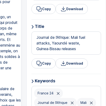
s pour
Copy
Download
go, un
 qui produit
Title
orps de
ilan, même
Journal de l’Afrique: Mali fuel
ts. Et
attacks, Yaoundé waste,
us emmène au
Guinea‑Bissau releases
xemple, on
s solides à
es de
Copy
Download
cer une
Keywords
ulaire de
France 24
verains,
hoix que les
Journal de l’Afrique
Mali
 ordures.