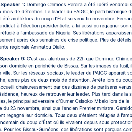
 Speaker 1:
Domingo Chimoes Pereira a été libéré vendredi s
x mois de détention. Le leader du PAIGC, le parti historique 
it été arrêté lors du coup d'État survenu fin novembre. Ferna
ndidat à l'élection présidentielle, a lui aussi pu regagner son 
e réfugié à l'ambassade du Nigeria. Ses libérations apparaiss
sement après des semaines de crise politique. Plus de détail
nte régionale Aminatou Diallo.
 Speaker 9:
C'est aux alentours de 22h que Domingo Chimoe
 son domicile en périphérie de Bissau. Sur les images du fusil, i
 ville. Sur les réseaux sociaux, le leader du PAIGC apparaît sou
he, après plus de deux mois de détention. Arrêté lors du coup
ccueilli chaleureusement par des dizaines de partisans venus 
sidence, heureux de retrouver leur leader. Plus tard dans la s
as, le principal adversaire d'Oumar Osisoko Mbalo lors de la
le du 23 novembre, ainsi que l'ancien Premier ministre, Gérald
nt regagné leur domicile. Tous deux s'étaient réfugiés à l'a
endemain du coup d'État où ils vivaient depuis sous protectio
e. Pour les Bissau-Guinéens, ces libérations sont perçues c