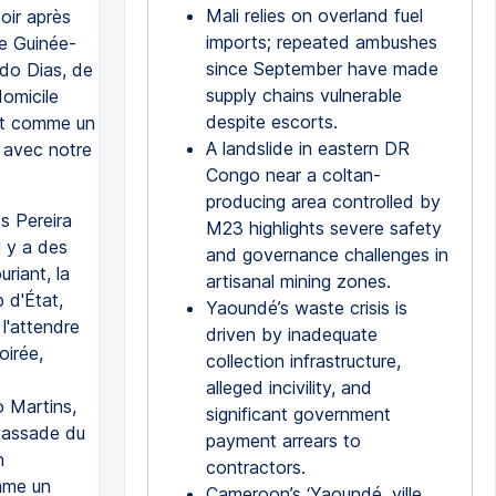
Mali relies on overland fuel
oir après
imports; repeated ambushes
de Guinée-
since September have made
ndo Dias, de
supply chains vulnerable
domicile
despite escorts.
ent comme un
A landslide in eastern DR
s avec notre
Congo near a coltan-
producing area controlled by
s Pereira
M23 highlights severe safety
l y a des
and governance challenges in
riant, la
artisanal mining zones.
 d'État,
Yaoundé’s waste crisis is
l'attendre
driven by inadequate
oirée,
collection infrastructure,
alleged incivility, and
o Martins,
significant government
mbassade du
payment arrears to
n
contractors.
omme un
Cameroon’s ‘Yaoundé, ville