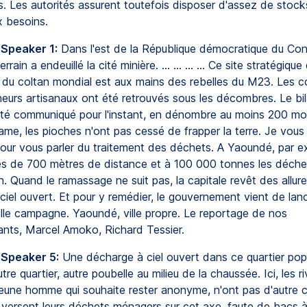
s. Les autorités assurent toutefois disposer d'assez de stock
x besoins.
 Speaker 1:
Dans l'est de la République démocratique du Con
rrain a endeuillé la cité minière. ... ... ... ... Ce site stratégique
 du coltan mondial est aux mains des rebelles du M23. Les c
ineurs artisanaux ont été retrouvés sous les décombres. Le b
s été communiqué pour l'instant, en dénombre au moins 200 mor
rame, les pioches n'ont pas cessé de frapper la terre. Je vo
ur vous parler du traitement des déchets. A Yaoundé, par e
ès de 700 mètres de distance et à 100 000 tonnes les déchet
an. Quand le ramassage ne suit pas, la capitale revêt des allur
ciel ouvert. Et pour y remédier, le gouvernement vient de lan
lle campagne. Yaoundé, ville propre. Le reportage de nos
nts, Marcel Amoko, Richard Tessier.
 Speaker 5:
Une décharge à ciel ouvert dans ce quartier pop
re quartier, autre poubelle au milieu de la chaussée. Ici, les ri
une homme qui souhaite rester anonyme, n'ont pas d'autre c
s versent leurs déchets ménagers sur cet axe, faute de bacs à