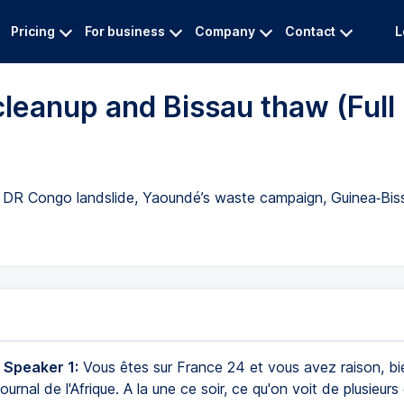
Pricing
For business
Company
Contact
L
cleanup and Bissau thaw (Full
 DR Congo landslide, Yaoundé’s waste campaign, Guinea‑Bissa
 Speaker 1:
Vous êtes sur France 24 et vous avez raison, b
ournal de l'Afrique. A la une ce soir, ce qu'on voit de plusieurs