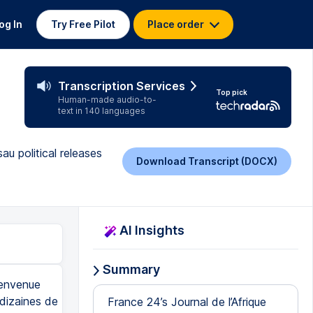
og In
Try Free Pilot
Place order
Transcription Services
Top pick
Human-made audio-to-
text in 140 languages
u political releases
Download Transcript (DOCX)
AI Insights
Summary
ienvenue
 dizaines de
France 24’s Journal de l’Afrique