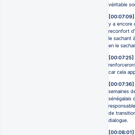
véritable s
[00:07:09]
y a encore d
reconfort d'
le sachant à
en le sachan
[00:07:25]
renforceront
car cela app
[00:07:36]
semaines de 
sénégalais 
responsables
de transitio
dialogue.
[00:08:01]