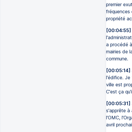
premier exut
fréquences 
propriété a
[00:04:55]
l'administrat
a procédé à 
mairies de l
commune.
[00:05:14]
l'édifice. J
ville est pro
C'est ça qu'i
[00:05:31]
s'apprête à
l'OMC, l'Or
avril prochai