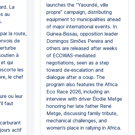
launches the “Yaoundé, ville
ard. La
propre” campaign, distributing
es au
equipment to municipalities ahead
.
of major international events. In
ar la route,
Guinea‑Bissau, opposition leader
onvois de
Domingos Simões Pereira and
erturbe
others are released after weeks
soutien à
of ECOWAS-mediated
et qui
negotiations, seen as a step
escorte les
toward de‑escalation and
re, le chef
dialogue after a coup. The
program also features the Africa
Eco Race 2026, including an
ure ou leur
interview with driver Élodie Metge
l faut
honoring her late father René
Metge, discussing family tribute,
mechanical challenges, and
carburant
women’s place in rallying in Africa.
ours actif