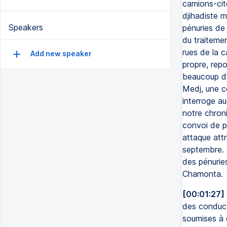
camions-cit
djihadiste 
Speakers
pénuries de 
du traiteme
rues de la c
Add new speaker
propre, repo
beaucoup d'
Medj, une co
interroge au
notre chroni
convoi de p
attaque attr
septembre. 
des pénurie
Chamonta.
[00:01:27]
des conduct
soumises à 