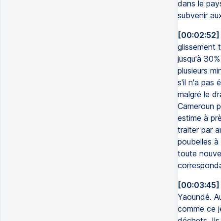
dans le pay
subvenir au
[00:02:52]
glissement te
jusqu'à 30%
plusieurs m
s'il n'a pa
malgré le d
Cameroun po
estime à pr
traiter par 
poubelles à 
toute nouve
corresponda
[00:03:45]
Yaoundé. Aut
comme ce je
déchets. Il