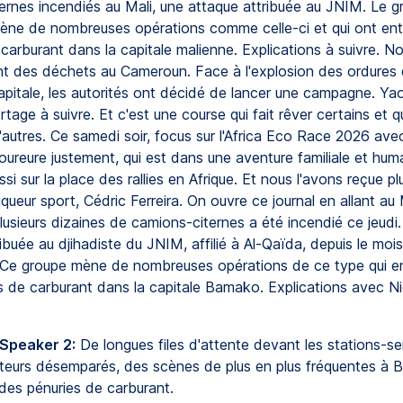
ernes incendiés au Mali, une attaque attribuée au JNIM. Le g
mène de nombreuses opérations comme celle-ci et qui ont ent
carburant dans la capitale malienne. Explications à suivre. N
nt des déchets au Cameroun. Face à l'explosion des ordures 
apitale, les autorités ont décidé de lancer une campagne. Yao
rtage à suivre. Et c'est une course qui fait rêver certains et 
autres. Ce samedi soir, focus sur l'Africa Eco Race 2026 ave
ureure justement, qui est dans une aventure familiale et hum
ssi sur la place des rallies en Afrique. Et nous l'avons reçue p
queur sport, Cédric Ferreira. On ouvre ce journal en allant au 
lusieurs dizaines de camions-citernes a été incendié ce jeudi
ibuée au djihadiste du JNIM, affilié à Al-Qaïda, depuis le moi
Ce groupe mène de nombreuses opérations de ce type qui en
s de carburant dans la capitale Bamako. Explications avec Ni
 Speaker 2:
De longues files d'attente devant les stations-se
eurs désemparés, des scènes de plus en plus fréquentes à 
des pénuries de carburant.