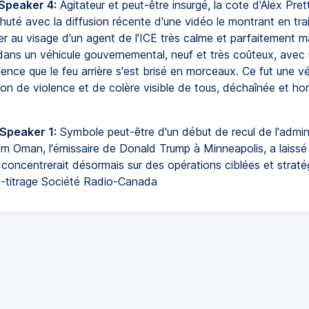
 Speaker 4:
Agitateur et peut-être insurgé, la cote d'Alex Pret
uté avec la diffusion récente d'une vidéo le montrant en trai
r au visage d'un agent de l'ICE très calme et parfaitement maî
dans un véhicule gouvernemental, neuf et très coûteux, avec u
lence que le feu arrière s'est brisé en morceaux. Ce fut une vé
on de violence et de colère visible de tous, déchaînée et ho
 Speaker 1:
Symbole peut-être d'un début de recul de l'admini
om Oman, l'émissaire de Donald Trump à Minneapolis, a laissé
e concentrerait désormais sur des opérations ciblées et strat
us-titrage Société Radio-Canada