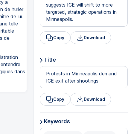
ty a
suggests ICE will shift to more
n de hurler
targeted, strategic operations in
tre de lui.
Minneapolis.
ne telle
ritable
rs de
Copy
Download
stration
Title
 entendre
égiques dans
Protests in Minneapolis demand
ICE exit after shootings
Copy
Download
Keywords