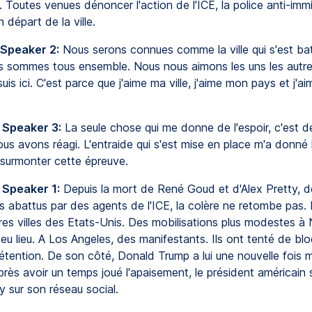
 Toutes venues dénoncer l'action de l'ICE, la police anti-immi
 départ de la ville.
 Speaker 2:
Nous serons connues comme la ville qui s'est bat
us sommes tous ensemble. Nous nous aimons les uns les autre
suis ici. C'est parce que j'aime ma ville, j'aime mon pays et j'a
 Speaker 3:
La seule chose qui me donne de l'espoir, c'est de
s avons réagi. L'entraide qui s'est mise en place m'a donné 
 surmonter cette épreuve.
 Speaker 1:
Depuis la mort de René Goud et d'Alex Pretty, 
s abattus par des agents de l'ICE, la colère ne retombe pas.
res villes des Etats-Unis. Des mobilisations plus modestes à
u lieu. A Los Angeles, des manifestants. Ils ont tenté de bl
tention. De son côté, Donald Trump a lui une nouvelle fois mi
Après avoir un temps joué l'apaisement, le président américain s
y sur son réseau social.