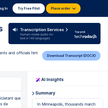
og In
Try Free Pilot
Place order
s
Transcription Services
Top pick
Human-made audio-to-
text in 140 languages
ts and officials hint
Download Transcript (DOCX)
AI Insights
Summary
éclatant que
es de
In Minneapolis, thousands march