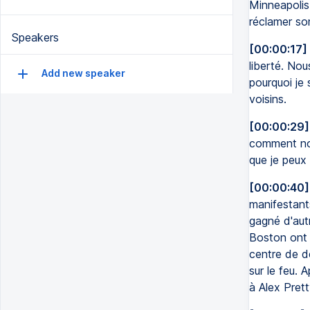
Minneapolis.
réclamer son
Speakers
[00:00:17]
liberté. No
Add new speaker
pourquoi je 
voisins.
[00:00:29]
comment nou
que je peux
[00:00:40]
manifestant
gagné d'aut
Boston ont e
centre de dé
sur le feu. 
à Alex Prett