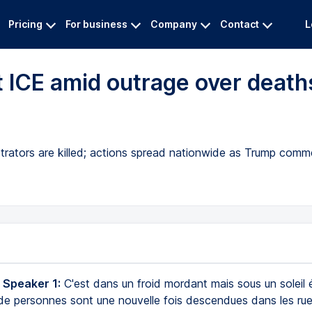
Pricing
For business
Company
Contact
L
 ICE amid outrage over death
ators are killed; actions spread nationwide as Trump commen
 Speaker 1:
C'est dans un froid mordant mais sous un soleil 
s de personnes sont une nouvelle fois descendues dans les ru