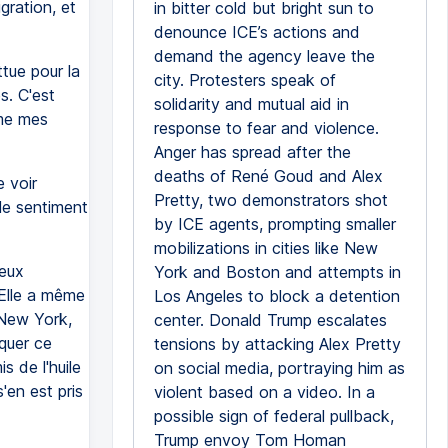
gration, et
in bitter cold but bright sun to
denounce ICE’s actions and
demand the agency leave the
tue pour la
city. Protesters speak of
s. C'est
solidarity and mutual aid in
ime mes
response to fear and violence.
Anger has spread after the
deaths of René Goud and Alex
 voir
Pretty, two demonstrators shot
le sentiment
by ICE agents, prompting smaller
mobilizations in cities like New
deux
York and Boston and attempts in
 Elle a même
Los Angeles to block a detention
 New York,
center. Donald Trump escalates
oquer ce
tensions by attacking Alex Pretty
s de l'huile
on social media, portraying him as
'en est pris
violent based on a video. In a
possible sign of federal pullback,
Trump envoy Tom Homan