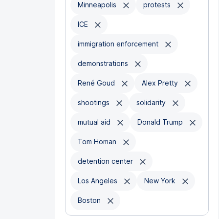
Minneapolis
protests
ICE
immigration enforcement
demonstrations
René Goud
Alex Pretty
shootings
solidarity
mutual aid
Donald Trump
Tom Homan
detention center
Los Angeles
New York
Boston