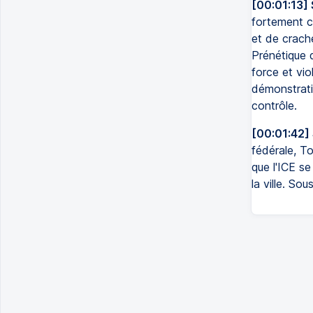
[00:01:13]
fortement ch
et de crache
Prénétique 
force et vio
démonstrati
contrôle.
[00:01:42]
fédérale, T
que l'ICE s
la ville. So