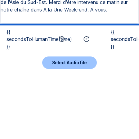
de l'Asie du Sud-Est. Merci d'être intervenu ce matin sur
notre chaîne dans A la Une Week-end. A vous.
{{
{{
secondsToHumanTime(time)
secondsToH
}}
}}
Select Audio file