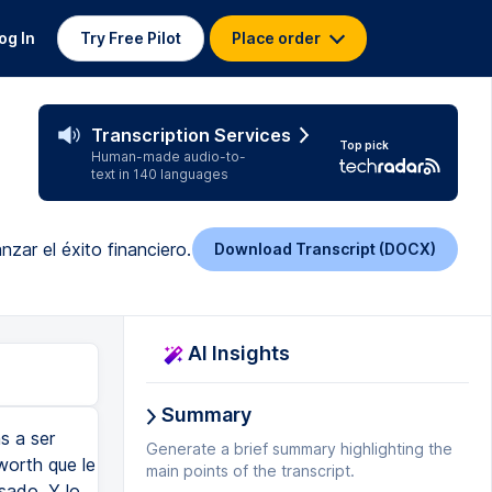
og In
Try Free Pilot
Place order
Transcription Services
Top pick
Human-made audio-to-
text in 140 languages
nzar el éxito financiero.
Download Transcript (DOCX)
AI Insights
Summary
 no voy a dormir? Uy, ¿de lunes a domingo? Uy, ¿eso quiere decir que no voy a salir con mis amigos? Y ese es el primer proceso del filtro. Aquí es cuando muchos de ustedes se van a salir. Todo el mundo quiere ser millonario. Hasta que llegue el trabajo. Hasta que lleguen los sacrificios. Hasta que llegue a tener que hacer las cosas difíciles que nadie más quiere hacer. Ahí está el filtro número uno. Y él fue parte de ese filtro. Inmediatamente me puso todas las excusas. Manejar hora y media es nada. Cuando yo iba al colegio, yo manejaba hora veinte para llegar a mi colegio, a mi uni. Y todavía construía esta compañía, tenía trabajo y iba al gimnasio. No hay excusas. Y yo me acuerdo que a ese punto de mi vida yo quería cuitear tanto, bro. Me sentía exhausto. Y no entendía lo que estaba pasando. Yo tenía dieciocho años. Pero ahora. Ahora sí lo entiendo. En retrospecto. Y ahora que lo analizo. Entiendo perfectamente. Me estaba construyendo al hombre que necesitaba ser para
Generate a brief summary highlighting the
main points of the transcript.