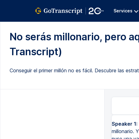
Services
No serás millonario, pero aq
Transcript)
Conseguir el primer millón no es fácil. Descubre las estrat
Speaker 1:
Muchachos, voy a empezar este video diciéndote que no vas a ser millonario. Yo he generado millones de dólare