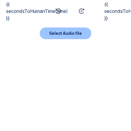
{{
{{
secondsToHumanTime(time)
secondsToH
}}
}}
Select Audio file