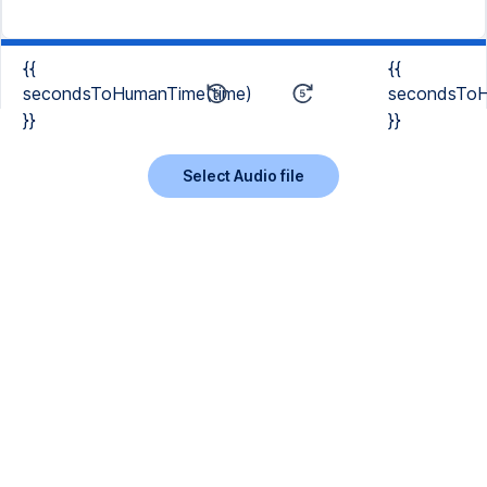
{{
{{
secondsToHumanTime(time)
secondsToH
}}
}}
Select Audio file