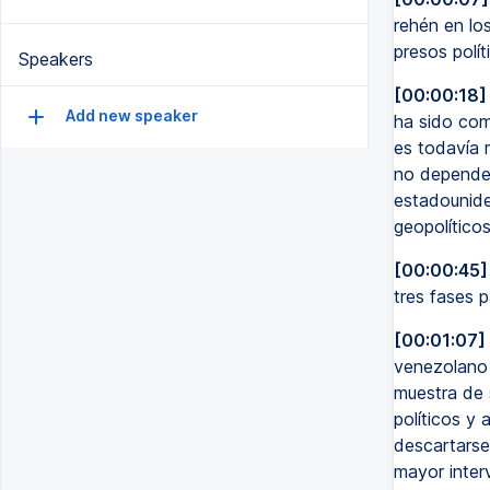
rehén en lo
presos polít
Speakers
[00:00:18]
Add new speaker
ha sido com
es todavía m
no depende 
estadounide
geopolítico
[00:00:45]
tres fases p
[00:01:07]
venezolano 
muestra de 
políticos y 
descartarse
mayor interv