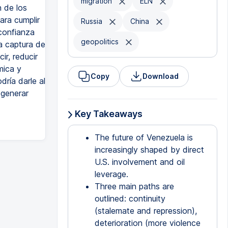
migration
ELN
n de los
ara cumplir
Russia
China
 confianza
geopolitics
a captura de
ir, reducir
mica y
Copy
Download
ría darle al
 generar
Key Takeaways
The future of Venezuela is
increasingly shaped by direct
U.S. involvement and oil
leverage.
Three main paths are
outlined: continuity
(stalemate and repression),
deterioration (more violence