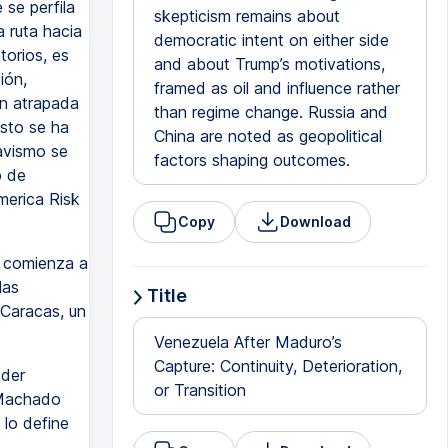
 se perfila
skepticism remains about
 ruta hacia
democratic intent on either side
torios, es
and about Trump’s motivations,
ión,
framed as oil and influence rather
ón atrapada
than regime change. Russia and
esto se ha
China are noted as geopolitical
avismo se
factors shaping outcomes.
o de
merica Risk
Copy
Download
 comienza a
las
Title
Caracas, un
Venezuela After Maduro’s
Capture: Continuity, Deterioration,
oder
or Transition
 Machado
 lo define