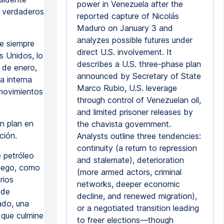
power in Venezuela after the
s verdaderos
reported capture of Nicolás
Maduro on January 3 and
analyzes possible futures under
e siempre
direct U.S. involvement. It
s Unidos, lo
describes a U.S. three-phase plan
3 de enero,
announced by Secretary of State
a interna
Marco Rubio, U.S. leverage
movimientos
through control of Venezuelan oil,
and limited prisoner releases by
n plan en
the chavista government.
ción.
Analysts outline three tendencies:
continuity (a return to repression
 petróleo
and stalemate), deterioration
Luego, como
(more armed actors, criminal
rios
networks, deeper economic
ede
decline, and renewed migration),
ado, una
or a negotiated transition leading
 que culmine
to freer elections—though