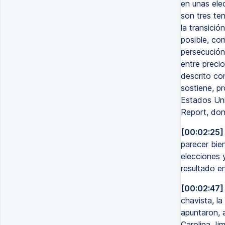
en unas elec
son tres te
la transici
posible, co
persecución
entre preci
descrito co
sostiene, pr
Estados Uni
Report, don
[00:02:25]
parecer bie
elecciones 
resultado e
[00:02:47]
chavista, l
apuntaron, a
Carolina Ji