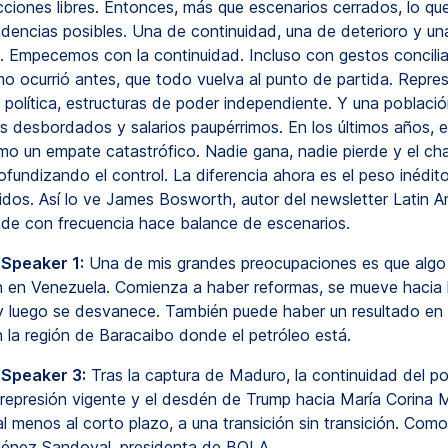
ciones libres. Entonces, más que escenarios cerrados, lo que
ndencias posibles. Una de continuidad, una de deterioro y una
ón. Empecemos con la continuidad. Incluso con gestos concilia
mo ocurrió antes, que todo vuelva al punto de partida. Repres
 política, estructuras de poder independiente. Y una poblaci
os desbordados y salarios paupérrimos. En los últimos años, 
mo un empate catastrófico. Nadie gana, nadie pierde y el ch
ofundizando el control. La diferencia ahora es el peso inédit
dos. Así lo ve James Bosworth, autor del newsletter Latin A
de con frecuencia hace balance de escenarios.
 Speaker 1:
Una de mis grandes preocupaciones es que algo
n en Venezuela. Comienza a haber reformas, se mueve hacia 
y luego se desvanece. También puede haber un resultado en 
n la región de Baracaibo donde el petróleo está.
 Speaker 3:
Tras la captura de Maduro, la continuidad del p
a represión vigente y el desdén de Trump hacia María Corina
l menos al corto plazo, a una transición sin transición. Como
ménez Sandoval, presidenta de BOLA.