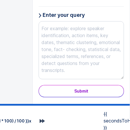
Enter your query
Submit
{{
secondsToH
* 100) / 100 }}x
}}