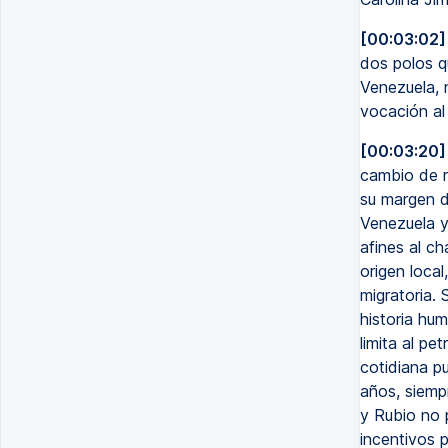
[00:03:02]
dos polos q
Venezuela, 
vocación al
[00:03:20]
cambio de r
su margen de
Venezuela y
afines al c
origen local
migratoria. 
historia hu
limita al pe
cotidiana p
años, siemp
y Rubio no 
incentivos p