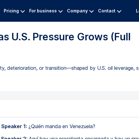
Pricing
For business
Company
Contact
L
as U.S. Pressure Grows (Full
y, deterioration, or transition—shaped by U.S. oil leverage, s
 Speaker 1:
¿Quién manda en Venezuela?
 Speaker 2:
Aquí hay una presidenta encargada y hay un pre