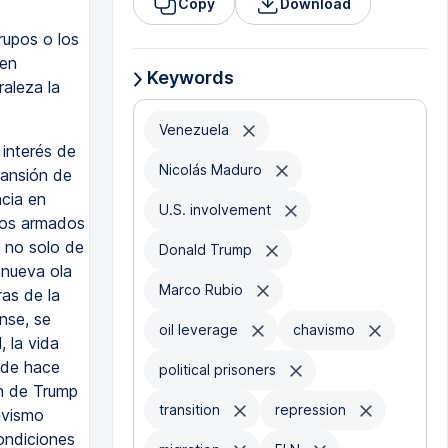
Copy
Download
rupos o los
 en
Keywords
aleza la
Venezuela
 interés de
Nicolás Maduro
pansión de
ncia en
U.S. involvement
pos armados
a no solo de
Donald Trump
 nueva ola
Marco Rubio
ras de la
nse, se
oil leverage
chavismo
, la vida
sde hace
political prisoners
ón de Trump
transition
repression
avismo
condiciones