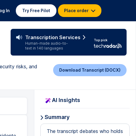
og In
Try Free Pilot
Place order
Transcription Services
Top pick
Human-made audio-to-
text in 140 languages
ecurity risks, and
Download Transcript (DOCX)
AI Insights
Summary
The transcript debates who holds
sidente