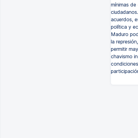
mínimas de 
ciudadanos.
acuerdos, es
política y 
Maduro podrí
la represió
permitir ma
chavismo inc
condiciones
participaci