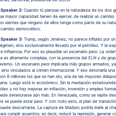
 Speaker 2:
Cuando tú piensas en la naturaleza de los dos g
ue mayor capacidad tienen de ejercer, de realizar un cambio
no sientes que ninguno de ellos tenga como parte de su natur
 cambio democrático.
 Speaker 3:
Trump, según Jiménez, no parece influido por un
égimen, sino exclusivamente llevado por el petróleo. Y la ex
 influencia. Por eso es plausible un escenario peor. La viole
a es altamente compleja, con la presencia del ELN y de gru
havismo. Un escenario peor implicaría más grupos armados, y
, sino vinculados al crimen internacional. Y eso detonaría una
Son 8 millones los que se han ido, una de las mayores diáspo
mana. Luego está lo económico. Sin la mediación estadounide
tróleo y no hay mejoras en inflación, inversión y empleo formal
uede deteriorarse aún más. En Venezuela, como se repite de
re se puede estar peor. Y con todo esto, el plan de transici
puede descartarse. La captura de Maduro podría darle al ch
ara cumplir acuerdos, es decir, reducir la represión, generar 