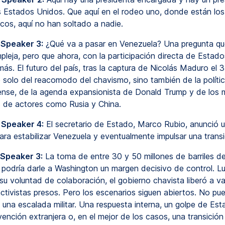
s Estados Unidos. Que aquí en el rodeo uno, donde están lo
icos, aquí no han soltado a nadie.
 Speaker 3:
¿Qué va a pasar en Venezuela? Una pregunta qu
pleja, pero que ahora, con la participación directa de Estado
ás. El futuro del país, tras la captura de Nicolás Maduro el 
solo del reacomodo del chavismo, sino también de la polític
nse, de la agenda expansionista de Donald Trump y de los 
s de actores como Rusia y China.
 Speaker 4:
El secretario de Estado, Marco Rubio, anunció u
ara estabilizar Venezuela y eventualmente impulsar una transi
 Speaker 3:
La toma de entre 30 y 50 millones de barriles de
podría darle a Washington un margen decisivo de control. 
su voluntad de colaboración, el gobierno chavista liberó a va
activistas presos. Pero los escenarios siguen abiertos. No pu
 una escalada militar. Una respuesta interna, un golpe de Est
ención extranjera o, en el mejor de los casos, una transición