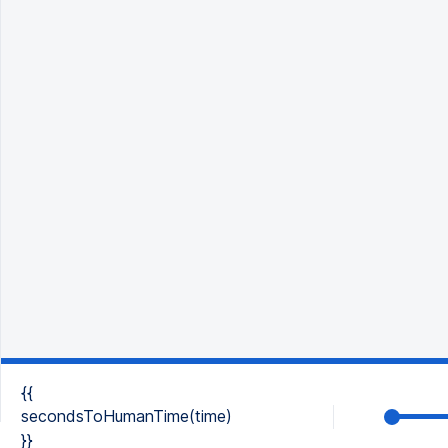
{{
secondsToHumanTime(time)
}}