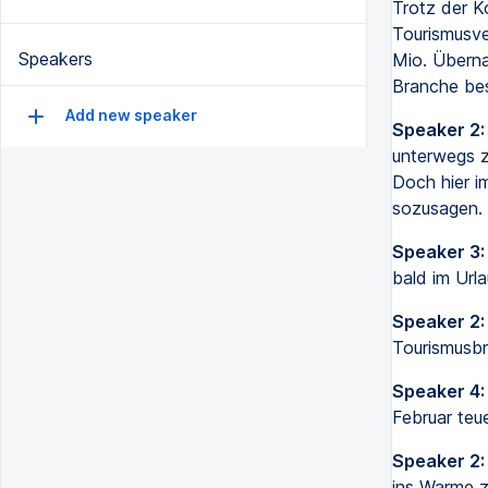
Trotz der K
Tourismusve
Speakers
Mio. Überna
Branche bes
Add new speaker
Speaker 2:
unterwegs zu
Doch hier i
sozusagen. 
Speaker 3:
bald im Urla
Speaker 2:
Tourismusb
Speaker 4:
Februar teu
Speaker 2:
ins Warme z