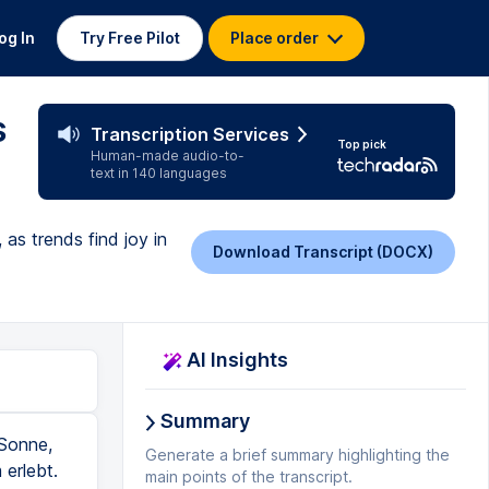
og In
Try Free Pilot
Place order
s
Transcription Services
Top pick
Human-made audio-to-
text in 140 languages
as trends find joy in
Download Transcript (DOCX)
AI Insights
Summary
 Sonne,
Generate a brief summary highlighting the
erlebt.
main points of the transcript.