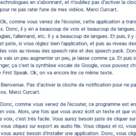
technologues en s'abonnant, et n'oubliez pas d'activer la clo
 pour ne pas rater l'une de mes vidéos. Merci Curcart.
Ok, comme vous venez de l'écouter, cette application a tran
x. Donc, il y en a beaucoup de voix et beaucoup de langues. Ic
anglais, l'allemand, etc. Il y a beaucoup de langues. Et puis, il
st juste, si vous réglez bien l'application, et puis au niveau de
 des voix au niveau des speech rate et des speech pack. Donc,
e vais un peu augmenter un peu, je laisse comme ça. Et puis ic
ger, ça c'est la synthèse vocale de Google, vous pouvez ch
 First Speak. Ok, on va encore lire ce même texte.
Bienvenue. Pas d'activer la cloche de notification pour ne pas
os. Merci Curcart.
Donc, comme vous venez de l'écouter, ce programme est en t
n voix. Alors, une fois que vous avez écrit un texte et que v
a voix, c'est très facile. Vous aurez besoin juste de cliquer sur 
t vous cliquez sur export as audio file. Vous cliquez et ici, vous
 vous aurez besoin d'installer une application. Donc, vous cliq