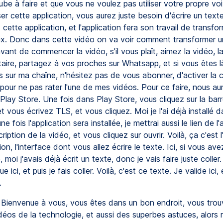
be à faire et que vous ne voulez pas utiliser votre propre vo
ser cette application, vous aurez juste besoin d'écrire un texte
cette application, et l'application fera son travail de transfo
ix. Donc dans cette vidéo on va voir comment transformer u
vant de commencer la vidéo, s'il vous plaît, aimez la vidéo, l
ire, partagez à vos proches sur Whatsapp, et si vous êtes là
s sur ma chaîne, n'hésitez pas de vous abonner, d'activer la 
 pour ne pas rater l'une de mes vidéos. Pour ce faire, nous a
 Play Store. Une fois dans Play Store, vous cliquez sur la bar
t vous écrivez TLS, et vous cliquez. Moi je l'ai déjà installé
e fois l'application sera installée, je mettrai aussi le lien de l'
ription de la vidéo, et vous cliquez sur ouvrir. Voilà, ça c'est l
ion, l'interface dont vous allez écrire le texte. Ici, si vous ave
 moi j'avais déjà écrit un texte, donc je vais faire juste coller.
ique ici, et puis je fais coller. Voilà, c'est ce texte. Je valide ici,
.
Bienvenue à vous, vous êtes dans un bon endroit, vous trou
éos de la technologie, et aussi des superbes astuces, alors r