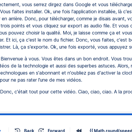
Directement, vous serrez dirgez dans Google et vous télécharg
Vous faites installer. Ok, une fois l'application installée, là c'
r en arrière. Donc, pour télécharger, comme je disais avant, v
s trois points et vous cliquez sur export as audio file. Et vous 
us pouvez choisir la qualité. Moi, je laisse comme ça et vous
r. Et ici, ça c'est le nom du fichier. Donc, vous faites, c'est 
istrer. Là, ça s'exporte. Ok, une fois exporté, vous appuyez s
Bienvenue à vous. Vous êtes dans un bon endroit. Vous tro
éos de la technologie et aussi des superbes astuces. Alors, r
technologues en s'abonnant et n'oubliez pas d'activer la clo
 pour ne pas rater l'une de mes vidéos.
Donc, c'était tout pour cette vidéo. Ciao, ciao, ciao. A la pro
Back
Forward
{{ Math.round(speed 