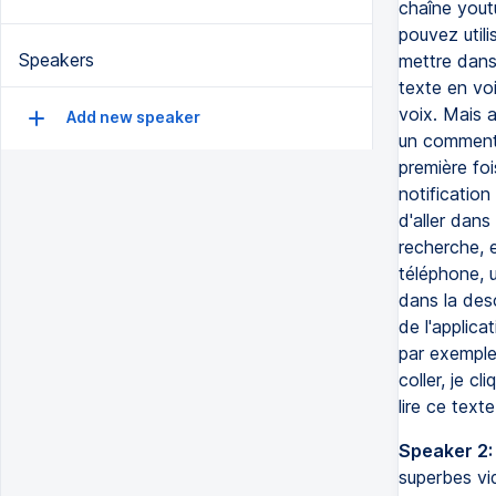
chaîne youtu
pouvez utili
Speakers
mettre dans 
texte en vo
voix. Mais a
Add new speaker
un commenta
première foi
notification
d'aller dans
recherche, e
téléphone, un
dans la desc
de l'applicat
par exemple,
coller, je cl
lire ce texte
Speaker 2:
superbes vid