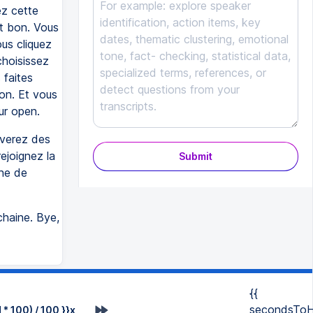
ez cette
est bon. Vous
ous cliquez
choisissez
 faites
bon. Et vous
ur open.
uverez des
ejoignez la
Submit
che de
chaine. Bye,
{{
secondsToH
* 100) / 100 }}x