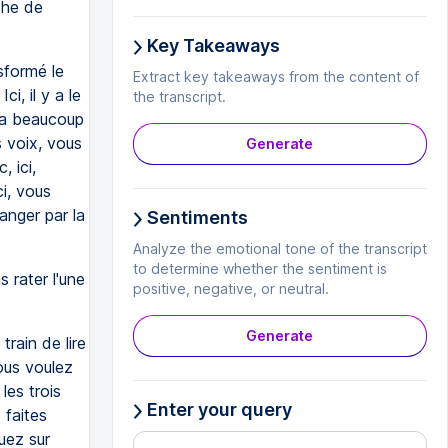
che de
Key Takeaways
sformé le
Extract key takeaways from the content of
i, il y a le
the transcript.
 y a beaucoup
s voix, vous
Generate
 ici,
i, vous
anger par la
Sentiments
Analyze the emotional tone of the transcript
to determine whether the sentiment is
 rater l'une
positive, negative, or neutral.
Generate
rain de lire
ous voulez
les trois
Enter your query
 faites
uez sur