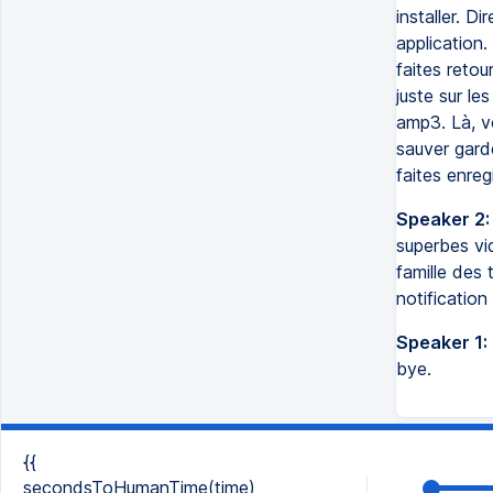
installer. 
application. 
faites retou
juste sur le
amp3. Là, vo
sauver garde
faites enreg
Speaker 2:
superbes vid
famille des 
notification
Speaker 1:
bye.
{{
secondsToHumanTime(time)