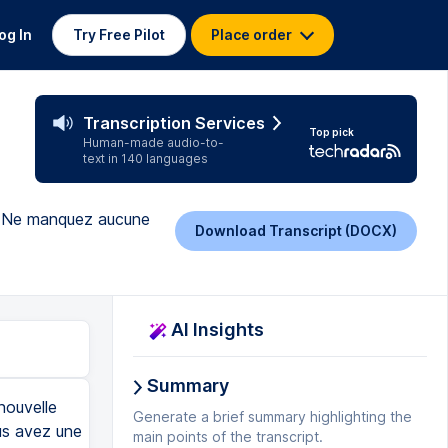
og In
Try Free Pilot
Place order
Transcription Services
Top pick
Human-made audio-to-
text in 140 languages
e. Ne manquez aucune
Download Transcript (DOCX)
AI Insights
Summary
nouvelle
Generate a brief summary highlighting the
us avez une
main points of the transcript.