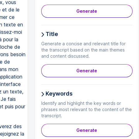
ix, vous
 et de le
Generate
rmer ce
n texte en
aissez-moi
Title
 pour la
Generate a concise and relevant title for
cloche de
the transcript based on the main themes
urons besoin
and content discussed.
re de
 dans mon
Generate
application
'interface
z un texte,
Keywords
 Je fais
Identify and highlight the key words or
 et puis pour
phrases most relevant to the content of the
transcript.
verez des
Generate
ejoignez la