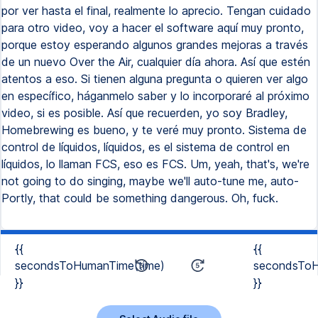
{{
{{
secondsToHumanTime(time)
secondsToH
}}
}}