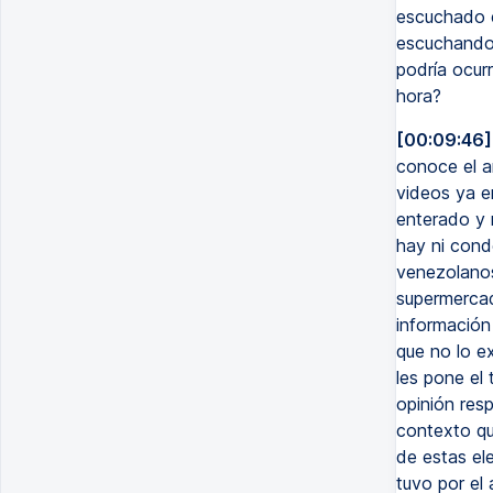
escuchado e
escuchando
podría ocur
hora?
[00:09:46]
conoce el a
videos ya e
enterado y 
hay ni cond
venezolanos
supermercad
información
que no lo e
les pone el 
opinión res
contexto qu
de estas el
tuvo por el