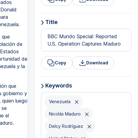
tados
 Donald
para
Title
enezuela.
BBC Mundo Special: Reported
o que
U.S. Operation Captures Maduro
blación de
 Estados
ortunidad de
Copy
Download
ezuela y la
Keywords
ión que
u gobierno y
 quien luego
Venezuela
 se
Nicolás Maduro
e el
aduro.
Delcy Rodríguez