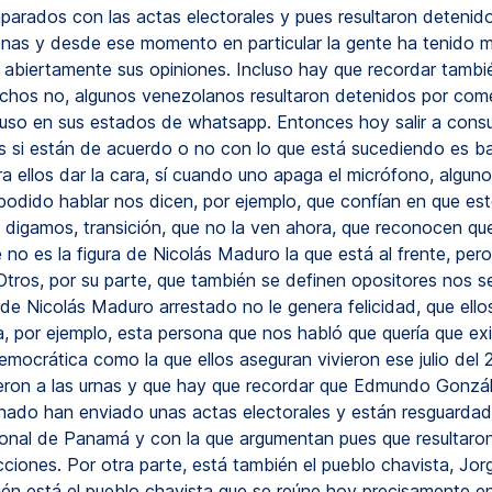
arados con las actas electorales y pues resultaron detenid
nas y desde ese momento en particular la gente ha tenido
 abiertamente sus opiniones. Incluso hay que recordar tambi
hos no, algunos venezolanos resultaron detenidos por com
cluso en sus estados de whatsapp. Entonces hoy salir a consul
 si están de acuerdo o no con lo que está sucediendo es b
a ellos dar la cara, sí cuando uno apaga el micrófono, algun
odido hablar nos dicen, por ejemplo, que confían en que esto
 digamos, transición, que no la ven ahora, que reconocen qu
no es la figura de Nicolás Maduro la que está al frente, pero
Otros, por su parte, que también se definen opositores nos s
de Nicolás Maduro arrestado no le genera felicidad, que ello
a, por ejemplo, esta persona que nos habló que quería que exi
democrática como la que ellos aseguran vivieron ese julio del
eron a las urnas y que hay que recordar que Edmundo Gonzá
ado han enviado unas actas electorales y están resguardad
nal de Panamá y con la que argumentan pues que resultaron
ciones. Por otra parte, está también el pueblo chavista, Jor
ién está el pueblo chavista que se reúne hoy precisamente en