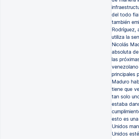
infraestruct
del todo fia
también emi
Rodríguez, 
utiliza la s
Nicolás Mad
absoluta de
las próximas
venezolano 
principales
Maduro habí
tiene que ve
tan solo un
estaba dand
cumplimient
esto es una 
Unidos mant
Unidos esté