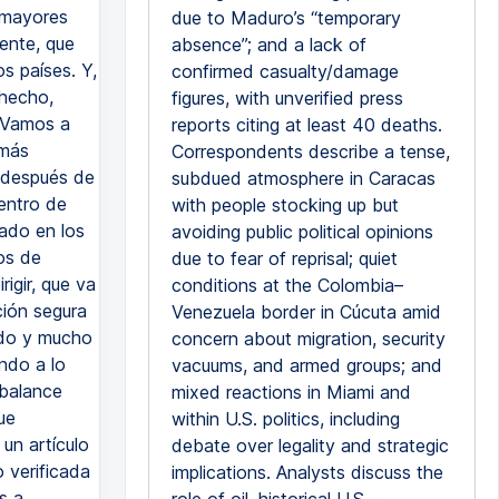
y mayores
due to Maduro’s “temporary
iente, que
absence”; and a lack of
s países. Y,
confirmed casualty/damage
 hecho,
figures, with unverified press
. Vamos a
reports citing at least 40 deaths.
 más
Correspondents describe a tense,
 después de
subdued atmosphere in Caracas
entro de
with people stocking up but
ado en los
avoiding public political opinions
os de
due to fear of reprisal; quiet
igir, que va
conditions at the Colombia–
ción segura
Venezuela border in Cúcuta amid
undo y mucho
concern about migration, security
ndo a lo
vacuums, and armed groups; and
 balance
mixed reactions in Miami and
ue
within U.S. politics, including
un artículo
debate over legality and strategic
o verificada
implications. Analysts discuss the
s a