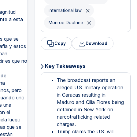
international law
agnitud
nte a esta
Monroe Doctrine
s que se
Copy
Download
afía y estos
 han
ir es que no
Key Takeaways
 de
The broadcast reports an
na
alleged U.S. military operation
anos, pero
in Caracas resulting in
 cuando uno
Maduro and Cilia Flores being
e una
detained in New York on
on el
narcotrafficking-related
ela luego
charges.
tas que se
Trump claims the U.S. will
 están