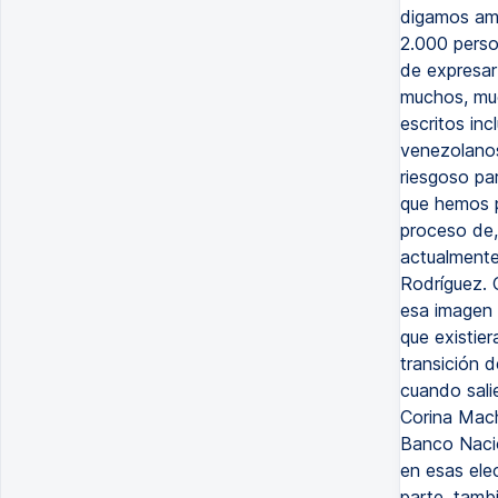
digamos amp
2.000 perso
de expresar
muchos, muc
escritos in
venezolanos
riesgoso par
que hemos p
proceso de,
actualmente 
Rodríguez. 
esa imagen 
que existier
transición 
cuando sali
Corina Mach
Banco Nacio
en esas elec
parte, tamb