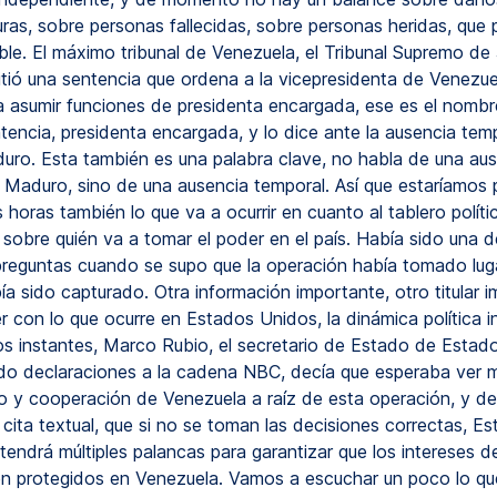
uras, sobre personas fallecidas, sobre personas heridas, que
ble. El máximo tribunal de Venezuela, el Tribunal Supremo de J
tió una sentencia que ordena a la vicepresidenta de Venezue
a asumir funciones de presidenta encargada, ese es el nombre 
entencia, presidenta encargada, y lo dice ante la ausencia tem
uro. Esta también es una palabra clave, no habla de una au
 Maduro, sino de una ausencia temporal. Así que estaríamos 
 horas también lo que va a ocurrir en cuanto al tablero políti
sobre quién va a tomar el poder en el país. Había sido una d
 preguntas cuando se supo que la operación había tomado lug
a sido capturado. Otra información importante, otro titular 
r con lo que ocurre en Estados Unidos, la dinámica política 
os instantes, Marco Rubio, el secretario de Estado de Estad
o declaraciones a la cadena NBC, decía que esperaba ver 
o y cooperación de Venezuela a raíz de esta operación, y de
cita textual, que si no se toman las decisiones correctas, E
endrá múltiples palancas para garantizar que los intereses 
n protegidos en Venezuela. Vamos a escuchar un poco lo qu