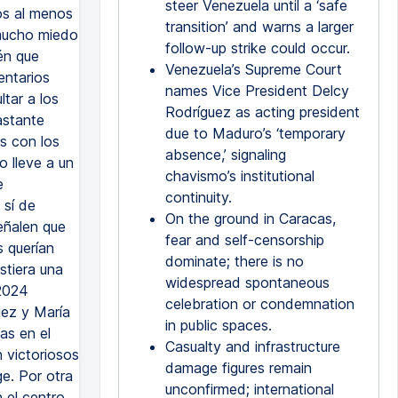
steer Venezuela until a ‘safe
os al menos
transition’ and warns a larger
 mucho miedo
follow-up strike could occur.
én que
Venezuela’s Supreme Court
entarios
names Vice President Delcy
tar a los
Rodríguez as acting president
astante
due to Maduro’s ‘temporary
os con los
absence,’ signaling
 lleve a un
chavismo’s institutional
e
continuity.
 sí de
On the ground in Caracas,
eñalen que
fear and self-censorship
s querían
dominate; there is no
stiera una
widespread spontaneous
 2024
celebration or condemnation
lez y María
in public spaces.
as en el
Casualty and infrastructure
 victoriosos
damage figures remain
ge. Por otra
unconfirmed; international
 el centro