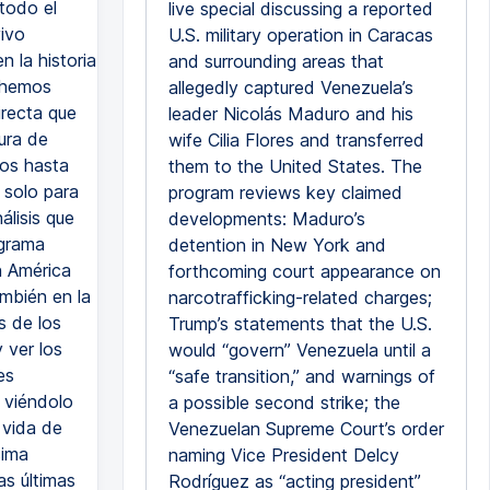
todo el
live special discussing a reported
ivo
U.S. military operation in Caracas
 la historia
and surrounding areas that
 hemos
allegedly captured Venezuela’s
irecta que
leader Nicolás Maduro and his
ura de
wife Cilia Flores and transferred
dos hasta
them to the United States. The
 solo para
program reviews key claimed
álisis que
developments: Maduro’s
ograma
detention in New York and
n América
forthcoming court appearance on
mbién en la
narcotrafficking-related charges;
s de los
Trump’s statements that the U.S.
 ver los
would “govern” Venezuela until a
es
“safe transition,” and warnings of
 viéndolo
a possible second strike; the
 vida de
Venezuelan Supreme Court’s order
sima
naming Vice President Delcy
as últimas
Rodríguez as “acting president”