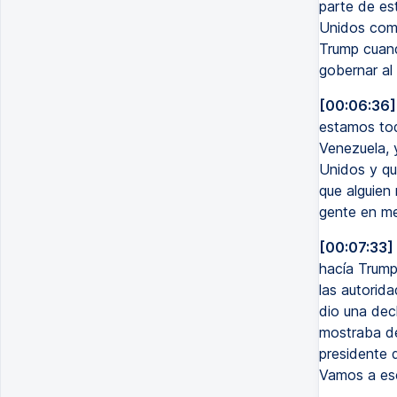
parte de es
Unidos como
Trump cuando
gobernar al 
[00:06:36]
estamos tod
Venezuela, 
Unidos y qu
que alguien
gente en me
[00:07:33]
hacía Trump
las autorid
dio una dec
mostraba de
presidente 
Vamos a esc