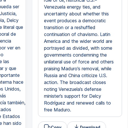
role of oil, historical U.S.–
 pueda ser
Venezuela energy ties, and
usticia,
uncertainty about whether this
la, Delcy
event produces a democratic
literal que
transition or a reshuffled
poral de
continuation of chavismo. Latin
sencia
America and the wider world are
por ver en
portrayed as divided, with some
co
governments condemning the
e las
unilateral use of force and others
ar y que
praising Maduro’s removal, while
importante
Russia and China criticize U.S.
interna hace
action. The broadcast closes
os Unidos,
noting Venezuela’s defense
más
minister’s support for Delcy
cía también,
Rodríguez and renewed calls to
stados
free Maduro.
de Estados
e han sido
Copy
Download