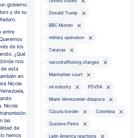
United States
 un gobierno
duro y de su
Donald Trump
 Maduro.
BBC Mundo
o entre
military operation
. Queremos
avés de los
Caracas
iendo. ¿Qué
 dónde nos
narcotrafficking charges
 de esta
Manhattan court
también en
era Nicole
oil industry
PDVSA
 Venezuela,
cando
Miami Venezuelan diaspora
. Nicole
Cúcuta border
Colombia
transmisión.
n las
Gustavo Petro
ilidad de
 lo hemos
Latin America reactions