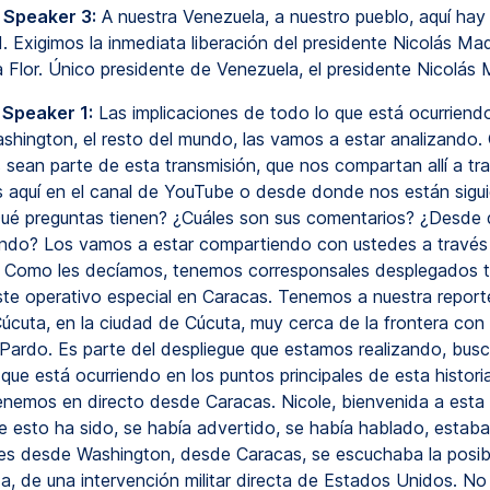
 Speaker 3:
A nuestra Venezuela, a nuestro pueblo, aquí hay
d. Exigimos la inmediata liberación del presidente Nicolás Ma
a Flor. Único presidente de Venezuela, el presidente Nicolás
 Speaker 1:
Las implicaciones de todo lo que está ocurriend
shington, el resto del mundo, las vamos a estar analizando
 sean parte de esta transmisión, que nos compartan allí a tr
 aquí en el canal de YouTube o desde donde nos están sigu
ué preguntas tienen? ¿Cuáles son sus comentarios? ¿Desde
endo? Los vamos a estar compartiendo con ustedes a través
. Como les decíamos, tenemos corresponsales desplegados 
te operativo especial en Caracas. Tenemos a nuestra report
Cúcuta, en la ciudad de Cúcuta, muy cerca de la frontera con
 Pardo. Es parte del despliegue que estamos realizando, bus
que está ocurriendo en los puntos principales de esta historia
 tenemos en directo desde Caracas. Nicole, bienvenida a esta 
 esto ha sido, se había advertido, se había hablado, estaba
es desde Washington, desde Caracas, se escuchaba la posib
, de una intervención militar directa de Estados Unidos. No