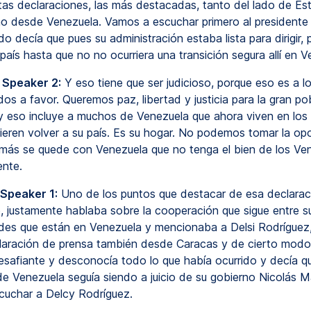
tas declaraciones, las más destacadas, tanto del lado de Es
 desde Venezuela. Vamos a escuchar primero al presidente
 decía que pues su administración estaba lista para dirigir, 
país hasta que no no ocurriera una transición segura allí en V
 Speaker 2:
Y eso tiene que ser judicioso, porque eso es a l
os a favor. Queremos paz, libertad y justicia para la gran po
y eso incluye a muchos de Venezuela que ahora viven en los
ieren volver a su país. Es su hogar. No podemos tomar la op
 más se quede con Venezuela que no tenga el bien de los Ven
nte.
 Speaker 1:
Uno de los puntos que destacar de esa declarac
, justamente hablaba sobre la cooperación que sigue entre s
ades que están en Venezuela y mencionaba a Delsi Rodríguez,
laración de prensa también desde Caracas y de cierto modo
safiante y desconocía todo lo que había ocurrido y decía qu
de Venezuela seguía siendo a juicio de su gobierno Nicolás M
uchar a Delcy Rodríguez.