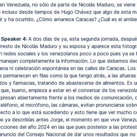
n Venezuela, no sólo de parte de Nicolás Maduro, se viene
 incluso desde tiempos de Hugo Chávez que algo de esta m
rir y ha ocurrido. ¿Cómo amanece Caracas? ¿Cuál es el ambie
 Speaker 4:
A dos días de ya, esta segunda jornada, despué
rresto de Nicolás Maduro y su esposa y aparece esta fotogr
n redes sociales y los venezolanos poco a poco pues ya se
manejan completamente la información. Lo que debemos dec
ena ni celebración espontánea en las calles de Caracas. Los
 permanecen en filas como la que tengo atrás, a las afueras
os y farmacias, tratando de abastecerse de alimentos. Es u
 que, bueno, empieza a estar en el conversar de los venezol
xpresan abiertamente frente a los medios de comunicación,
teléfono, el micrófono, las cámaras, evitan pronunciarse sobr
pecto a lo que está sucediendo y esto tiene que ver mucho c
e ya describías antes Jorge, el momento en que vive Venezu
ecciones del año 2024 en las que pues posterior a las protes
 anuncio del Consejo Nacional de dar unos resultados que no