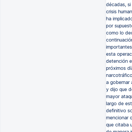
décadas, si
crisis human
ha implicad
por supuest
como lo dec
continuació
importante
esta operac
detención e
próximos dí
narcotráfico
a gobernar 
y dijo que 
mayor ataqu
largo de es
definitivo s
mencionar q
que citaba u
de manera 