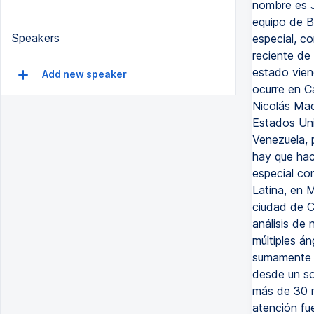
nombre es J
equipo de B
Speakers
especial, c
reciente de
estado vien
Add new speaker
ocurre en Ca
Nicolás Mad
Estados Uni
Venezuela, p
hay que hac
especial co
Latina, en 
ciudad de C
análisis de 
múltiples á
sumamente c
desde un so
más de 30 m
atención fu