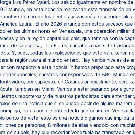
orge Luis Pérez Valeri. Los saludo igualmente en nombre de 
BC Mundo, en esta ocasión realizando esta transmisión en v
on motivo de uno de los hechos quizás más trascendentales en
 América Latina. El año 2026 arranca con estos sucesos que
do en las últimas horas en Venezuela, una operación militar d
racas y en la región capital del país, que termina con la capt
uro, de su esposa, Cilia Flores, que ahora han sido traslada
dos. Y, pues, todas las implicaciones que esto va a tener, no
ara la región, para el mundo entero. Hay varios niveles de an
er con respecto a esta noticia. Y hemos preparado este pr
n corresponsales, nuestros corresponsales de BBC Mundo e
Montevideo, por supuesto, en Caracas principalmente, pero ta
úcuta, también en Miami. Vamos a estar pasando por alguno
nuestros reporteros y de nuestros periodistas para entender y
ngulos de una noticia que si se puede decir de alguna manera 
ompleja, no es posible entender lo que ocurre en Venezuela
lo punto de vista, esto es una noticia digamos que implica la
illones de personas, 8 millones de ellas viéndolo con muchí
era de su país, hay que recordar Venezuela ha transitado en l