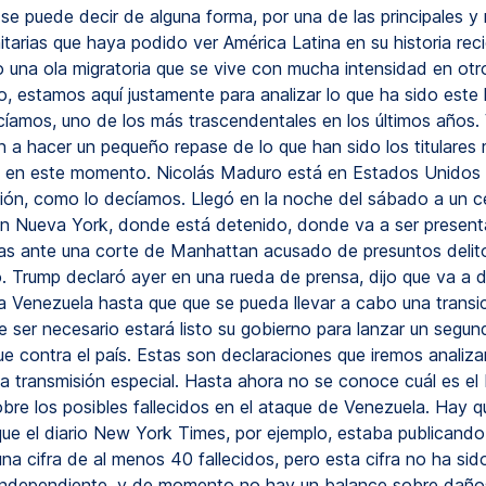
 se puede decir de alguna forma, por una de las principales 
itarias que haya podido ver América Latina en su historia rec
o una ola migratoria que se vive con mucha intensidad en otro
o, estamos aquí justamente para analizar lo que ha sido este
íamos, uno de los más trascendentales en los últimos años
n a hacer un pequeño repase de lo que han sido los titulares
s en este momento. Nicolás Maduro está en Estados Unidos
ión, como lo decíamos. Llegó en la noche del sábado a un c
n Nueva York, donde está detenido, donde va a ser present
as ante una corte de Manhattan acusado de presuntos delit
. Trump declaró ayer en una rueda de prensa, dijo que va a dir
a Venezuela hasta que que se pueda llevar a cabo una transi
de ser necesario estará listo su gobierno para lanzar un seg
e contra el país. Estas son declaraciones que iremos analiza
ta transmisión especial. Hasta ahora no se conoce cuál es el
obre los posibles fallecidos en el ataque de Venezuela. Hay q
ue el diario New York Times, por ejemplo, estaba publicando 
na cifra de al menos 40 fallecidos, pero esta cifra no ha sid
independiente, y de momento no hay un balance sobre daño