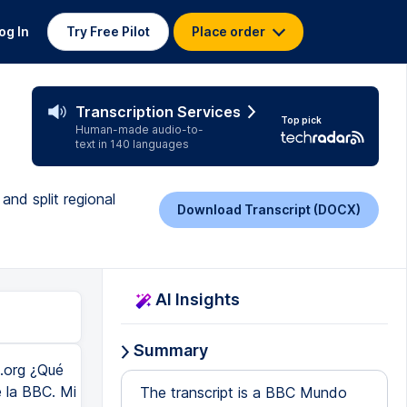
og In
Try Free Pilot
Place order
Transcription Services
Top pick
Human-made audio-to-
text in 140 languages
and split regional
Download Transcript (DOCX)
AI Insights
Summary
.org ¿Qué
 la BBC. Mi
The transcript is a BBC Mundo