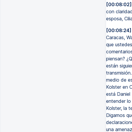
[00:08:02]
con clarida
esposa, Cili
[00:08:24]
Caracas, Wa
que ustedes
comentarios
piensan? ¿Q
están sigui
transmisión
medio de es
Kolster en 
está Daniel
entender lo 
Kolster, la
Digamos que
declaracion
una amenaza