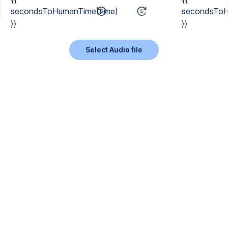
secondsToHumanTime(time)
secondsToH
}}
}}
Select Audio file