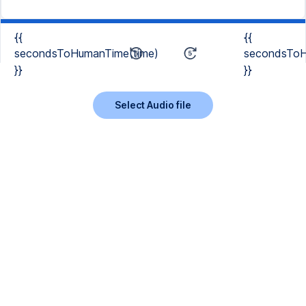
{{
{{
secondsToHumanTime(time)
secondsToH
}}
}}
Select Audio file