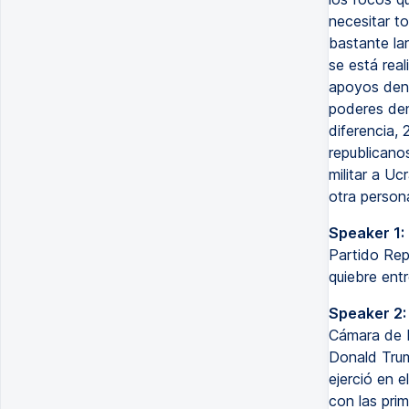
necesitar t
bastante la
se está real
apoyos dent
poderes den
diferencia,
republicano
militar a Uc
otra person
Speaker 1:
Partido Rep
quiebre ent
Speaker 2:
Cámara de 
Donald Trum
ejerció en e
con las pri