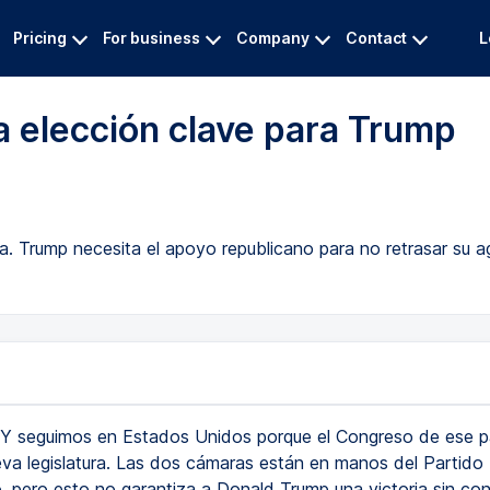
Pricing
For business
Company
Contact
L
a elección clave para Trump
ra. Trump necesita el apoyo republicano para no retrasar su 
Y seguimos en Estados Unidos porque el Congreso de ese paí
va legislatura. Las dos cámaras están en manos del Partido
, pero esto no garantiza a Donald Trump una victoria sin con