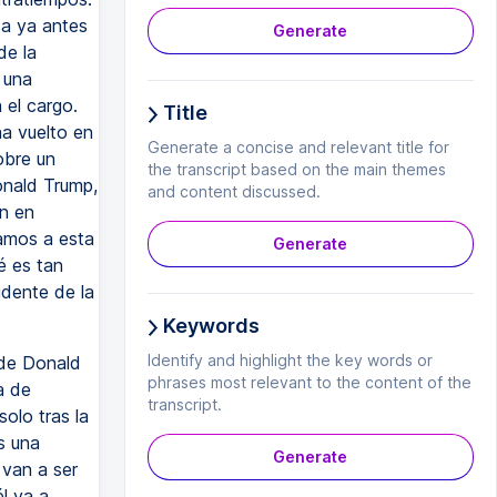
ca ya antes
Generate
de la
 una
 el cargo.
Title
ha vuelto en
Generate a concise and relevant title for
obre un
the transcript based on the main themes
Donald Trump,
and content discussed.
n en
amos a esta
Generate
é es tan
idente de la
Keywords
Identify and highlight the key words or
 de Donald
phrases most relevant to the content of the
a de
transcript.
olo tras la
s una
Generate
 van a ser
l va a