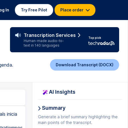
og In
Try Free Pilot
Place order
Transcription Services
Top pick
Human-made audio-to-
text in 140 languages
agenda.
Download Transcript (DOCX)
AI Insights
Summary
s inicia
Generate a brief summary highlighting the
main points of the transcript.
tratiempos.