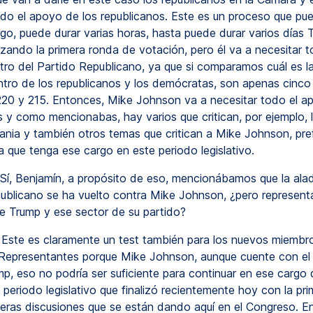
odo el apoyo de los republicanos. Este es un proceso que pu
rgo, puede durar varias horas, hasta puede durar varios días
izando la primera ronda de votación, pero él va a necesitar t
ro del Partido Republicano, ya que si comparamos cuál es la
tro de los republicanos y los demócratas, son apenas cinco
 220 y 215. Entonces, Mike Johnson va a necesitar todo el a
s y como mencionabas, hay varios que critican, por ejemplo, 
rania y también otros temas que critican a Mike Johnson, pre
a que tenga ese cargo en este periodo legislativo.
Sí, Benjamín, a propósito de eso, mencionábamos que la alad
ublicano se ha vuelto contra Mike Johnson, ¿pero represent
re Trump y ese sector de su partido?
Este es claramente un test también para los nuevos miembro
Representantes porque Mike Johnson, aunque cuente con el
p, eso no podría ser suficiente para continuar en ese cargo 
l periodo legislativo que finalizó recientemente hoy con la pri
meras discusiones que se están dando aquí en el Congreso. E