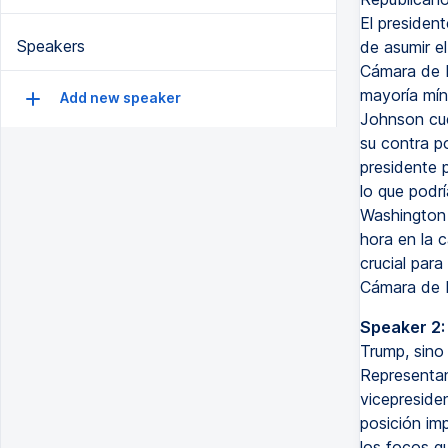
El president
Speakers
de asumir el
Cámara de R
mayoría mín
Add new speaker
Johnson cue
su contra p
presidente p
lo que podr
Washington 
hora en la 
crucial par
Cámara de R
Speaker 2:
Trump, sino
Representant
vicepreside
posición im
los focos q