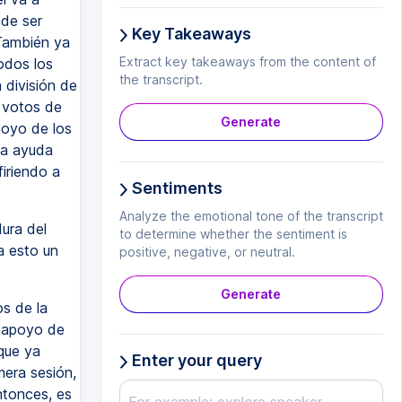
ede ser
Key Takeaways
 También ya
Extract key takeaways from the content of
odos los
the transcript.
 división de
 votos de
Generate
poyo de los
la ayuda
firiendo a
Sentiments
Analyze the emotional tone of the transcript
ura del
to determine whether the sentiment is
a esto un
positive, negative, or neutral.
Generate
s de la
 apoyo de
que ya
Enter your query
mera sesión,
ntonces, es