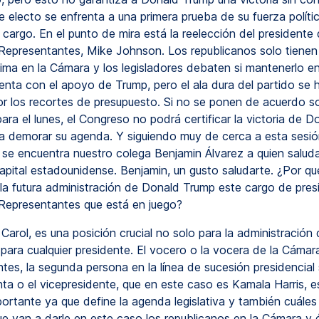
e electo se enfrenta a una primera prueba de su fuerza políti
 cargo. En el punto de mira está la reelección del presidente 
epresentantes, Mike Johnson. Los republicanos solo tienen
ima en la Cámara y los legisladores debaten si mantenerlo en
nta con el apoyo de Trump, pero el ala dura del partido se 
or los recortes de presupuesto. Si no se ponen de acuerdo s
ara el lunes, el Congreso no podrá certificar la victoria de 
ía demorar su agenda. Y siguiendo muy de cerca a esta sesió
se encuentra nuestro colega Benjamin Álvarez a quien salud
capital estadounidense. Benjamin, un gusto saludarte. ¿Por qu
a la futura administración de Donald Trump este cargo de pres
epresentantes que está en juego?
Carol, es una posición crucial no solo para la administración
 para cualquier presidente. El vocero o la vocera de la Cámar
es, la segunda persona en la línea de sucesión presidencial s
nta o el vicepresidente, que en este caso es Kamala Harris, e
portante ya que define la agenda legislativa y también cuáles
ue van a darle en este caso los republicanos en la Cámara y é