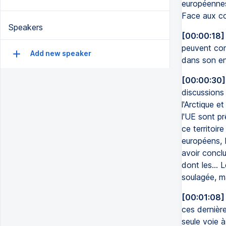
européennes,
Face aux con
Speakers
[00:00:18]
peuvent com
Add new speaker
dans son ens
[00:00:30]
discussions
l'Arctique 
l'UE sont p
ce territoir
européens, 
avoir concl
dont les... 
soulagée, ma
[00:01:08]
ces dernière
seule voie à