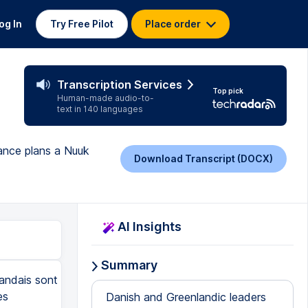
og In
Try Free Pilot
Place order
Transcription Services
Top pick
Human-made audio-to-
text in 140 languages
rance plans a Nuuk
Download Transcript (DOCX)
AI Insights
Summary
landais sont
es
Danish and Greenlandic leaders