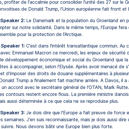
 profiter de l'accalmie pour consolider l'unité des 27 sur le 
voitises de Donald Trump, l'Union européenne fait front et l
 Speaker 2:
Le Danemark et la population du Groenland en pa
pter sur notre solidarité. Dans le même temps, l'Europe fer
emble pour la protection de l'Arctique.
 Speaker 1:
C'est dans l'intérêt transatlantique commun. Au
 avec Emmanuel Macron ce mercredi, les enjeux de sécurité 
et le développement économique et social du Groenland que la
rêtes à accompagner, selon l'Elysée. Après avoir menacé de s
e et d'imposer des droits de douane supplémentaires à plusieu
Donald Trump a finalement fait machine arrière. A Davos, il 
u un accord avec le secrétaire général de l'OTAN, Mark Rutte
Les contours restent encore flous. La première ministre danois
is aussi déterminée à ce que cela ne se reproduise plus.
 Speaker 3:
Je dois dire que l'Europe a fait preuve de force e
s semaines. J'en suis reconnaissante, mais je dois aussi dire q
 suivre. Nous devons bâtir une Europe bien plus forte.