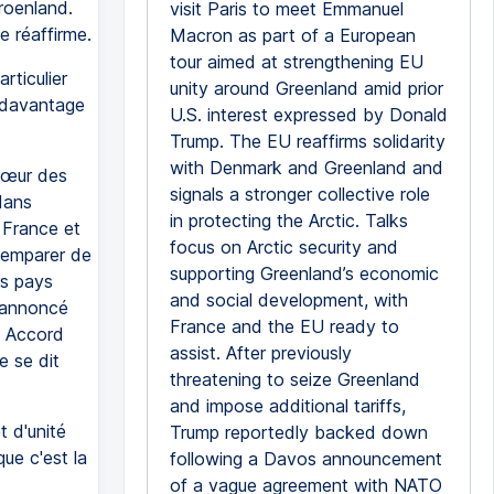
Groenland.
visit Paris to meet Emmanuel
e réaffirme.
Macron as part of a European
tour aimed at strengthening EU
rticulier
unity around Greenland amid prior
a davantage
U.S. interest expressed by Donald
Trump. The EU reaffirms solidarity
with Denmark and Greenland and
 cœur des
signals a stronger collective role
dans
in protecting the Arctic. Talks
 France et
focus on Arctic security and
'emparer de
supporting Greenland’s economic
rs pays
and social development, with
a annoncé
France and the EU ready to
. Accord
assist. After previously
e se dit
threatening to seize Greenland
and impose additional tariffs,
t d'unité
Trump reportedly backed down
ue c'est la
following a Davos announcement
of a vague agreement with NATO