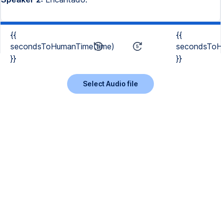
{{
{{
secondsToHumanTime(time)
secondsToH
}}
}}
Select Audio file