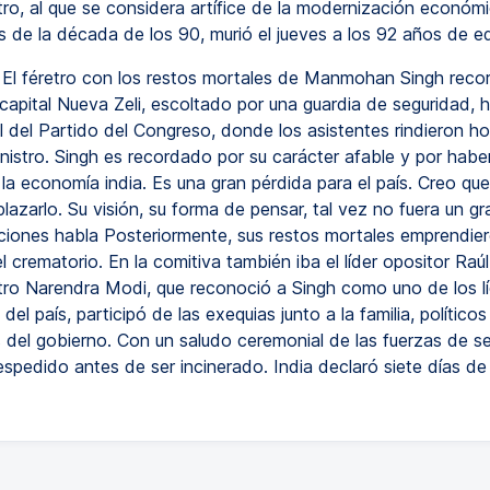
tro, al que se considera artífice de la modernización económi
 de la década de los 90, murió el jueves a los 92 años de e
El féretro con los restos mortales de Manmohan Singh recorr
 capital Nueva Zeli, escoltado por una guardia de seguridad, h
l del Partido del Congreso, donde los asistentes rindieron h
inistro. Singh es recordado por su carácter afable y por habe
la economía india. Es una gran pérdida para el país. Creo qu
azarlo. Su visión, su forma de pensar, tal vez no fuera un gr
ciones habla Posteriormente, sus restos mortales emprendiero
el crematorio. En la comitiva también iba el líder opositor Raúl
stro Narendra Modi, que reconoció a Singh como uno de los l
el país, participó de las exequias junto a la familia, políticos
s del gobierno. Con un saludo ceremonial de las fuerzas de se
espedido antes de ser incinerado. India declaró siete días de