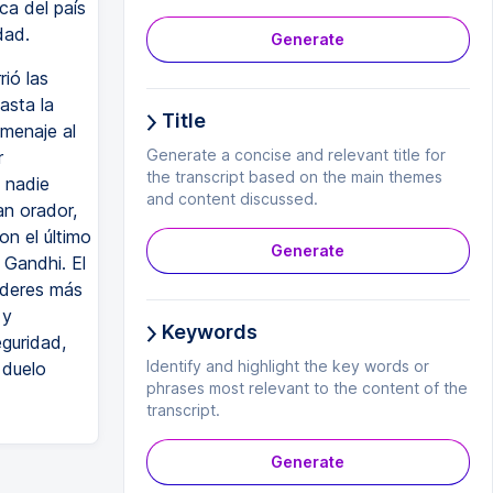
ca del país
dad.
Generate
ió las
asta la
Title
omenaje al
Generate a concise and relevant title for
r
the transcript based on the main themes
e nadie
and content discussed.
an orador,
n el último
Generate
 Gandhi. El
íderes más
 y
Keywords
guridad,
Identify and highlight the key words or
 duelo
phrases most relevant to the content of the
transcript.
Generate