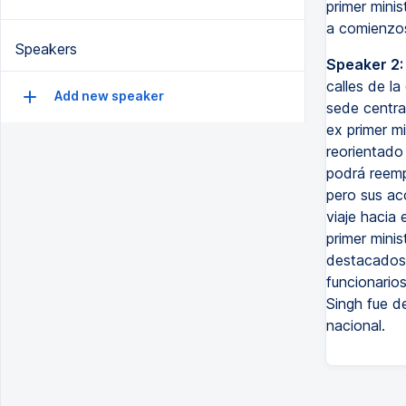
primer minis
a comienzos
Speakers
Speaker 2:
calles de la
Add new speaker
sede centra
ex primer m
reorientado 
podrá reempl
pero sus ac
viaje hacia 
primer mini
destacados d
funcionario
Singh fue d
nacional.