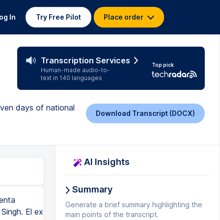
og In
Try Free Pilot
Place order
Transcription Services
Top pick
Human-made audio-to-
text in 140 languages
ven days of national
Download Transcript (DOCX)
AI Insights
Summary
denta
Generate a brief summary highlighting the
Singh. El ex
main points of the transcript.