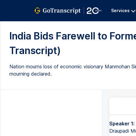
Services
India Bids Farewell to For
Transcript)
Nation mourns loss of economic visionary Manmohan Sing
mourning declared.
Speaker 1:
Draupadi Mu