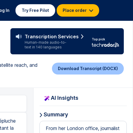
og In
Try Free Pilot
Place order
Transcription Services
Top pick
Human-made audio-to-
text in 140 languages
tellite reach, and
Download Transcript (DOCX)
AI Insights
Summary
épluche
tant la
From her London office, journalist