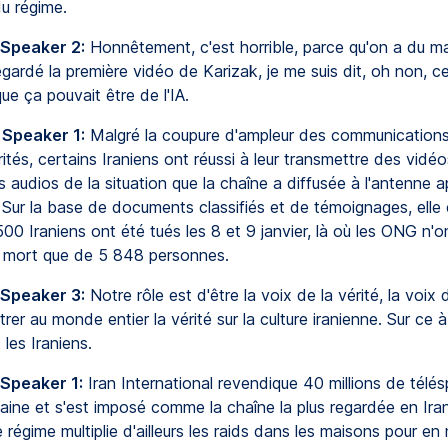
du régime.
 Speaker 2:
Honnêtement, c'est horrible, parce qu'on a du mal
egardé la première vidéo de Karizak, je me suis dit, oh non, c
que ça pouvait être de l'IA.
 Speaker 1:
Malgré la coupure d'ampleur des communication
rités, certains Iraniens ont réussi à leur transmettre des vidé
audios de la situation que la chaîne a diffusée à l'antenne a
. Sur la base de documents classifiés et de témoignages, elle
00 Iraniens ont été tués les 8 et 9 janvier, là où les ONG n'o
a mort que de 5 848 personnes.
 Speaker 3:
Notre rôle est d'être la voix de la vérité, la voix 
trer au monde entier la vérité sur la culture iranienne. Sur ce à
les Iraniens.
 Speaker 1:
Iran International revendique 40 millions de télé
ine et s'est imposé comme la chaîne la plus regardée en Ira
e régime multiplie d'ailleurs les raids dans les maisons pour en n