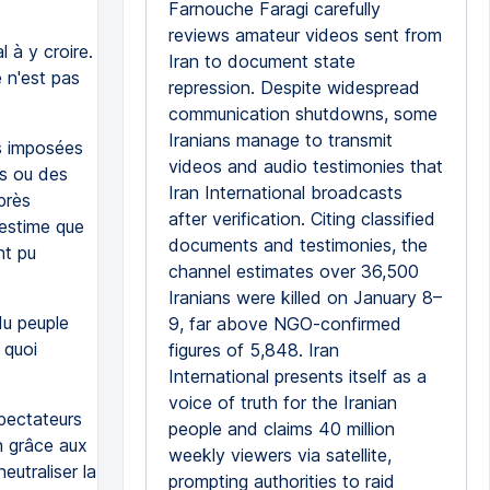
Farnouche Faragi carefully
reviews amateur videos sent from
 à y croire.
Iran to document state
e n'est pas
repression. Despite widespread
communication shutdowns, some
Iranians manage to transmit
s imposées
videos and audio testimonies that
os ou des
Iran International broadcasts
près
after verification. Citing classified
 estime que
documents and testimonies, the
nt pu
channel estimates over 36,500
Iranians were killed on January 8–
du peuple
9, far above NGO-confirmed
 quoi
figures of 5,848. Iran
International presents itself as a
voice of truth for the Iranian
spectateurs
people and claims 40 million
n grâce aux
weekly viewers via satellite,
eutraliser la
prompting authorities to raid