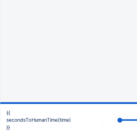
{{
secondsToHumanTime(time)
}}