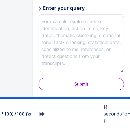
Enter your query
Submit
{{
secondsToH
* 100) / 100 }}x
}}