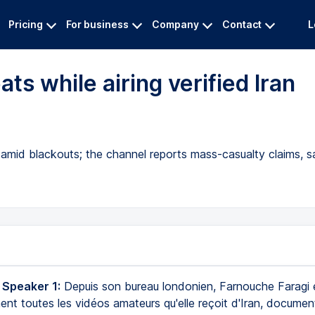
Pricing
For business
Company
Contact
L
ats while airing verified Iran
amid blackouts; the channel reports mass-casualty claims, sa
 Speaker 1:
Depuis son bureau londonien, Farnouche Faragi 
nt toutes les vidéos amateurs qu'elle reçoit d'Iran, documen