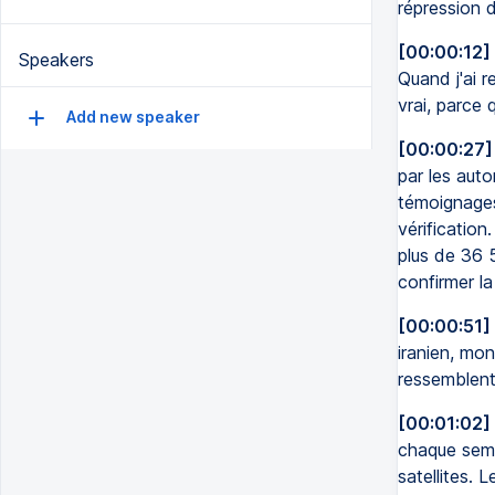
répression 
[00:00:12]
Speakers
Quand j'ai r
vrai, parce 
Add new speaker
[00:00:27]
par les auto
témoignages 
vérification
plus de 36 5
confirmer l
[00:00:51]
iranien, mon
ressemblent 
[00:01:02]
chaque sema
satellites. L