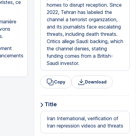
ristes, ce
homes to disrupt reception. Since
2022, Tehran has labeled the
channel a terrorist organization,
manière
and its journalists face escalating
avons
threats, including death threats.
s.
Critics allege Saudi backing, which
tement
the channel denies, stating
inancements
funding comes from a British-
Saudi investor.
Copy
Download
Title
Iran International, verification of
Iran repression videos and threats